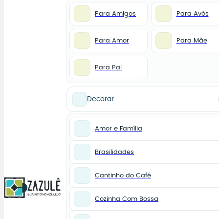
Para Amigos
Para Avós
Para Amor
Para Mãe
Para Pai
Decorar
Amor e Família
Brasilidades
Cantinho do Café
0
Cozinha Com Bossa