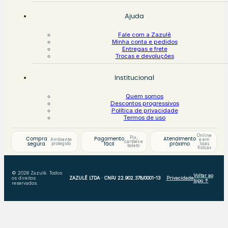
Ajuda
Fale com a Zazulê
Minha conta e pedidos
Entregas e frete
Trocas e devoluções
Institucional
Quem somos
Descontos progressivos
Política de privacidade
Termos de uso
Online
Pix,
Compra
Pagamento
Atendimento
Ambiente
e em
cartões e
protegido
lojas
segura
fácil
próximo
boleto
físicas
© 2026 Zazulê. Todos
Voltar ao
os direitos
ZAZULÊ LTDA · CNPJ 22.902.378/0001-13
Privacidade
topo ↑
reservados.