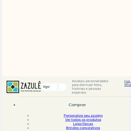
A
par
pa
d
Azulejos personalizados
Fale
para eternizar fotos,
Wha
Siga
histórias e pessoas
especiais.
Comprar
Personalize seu azulejo
Ver todos os produtos
Lojas físicas
Brindes corporativos