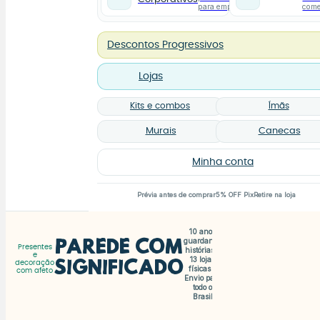
para empresas
com
Descontos Progressivos
Lojas
Kits e combos
Ímãs
Murais
Canecas
Minha conta
Prévia antes de comprar
5% OFF Pix
Retire na loja
10 anos
Parede com
guardando
Presentes
histórias •
e
13 lojas
A
Significado
decoração
físicas •
com afeto
par
pa
Envio para
d
todo o
Brasil