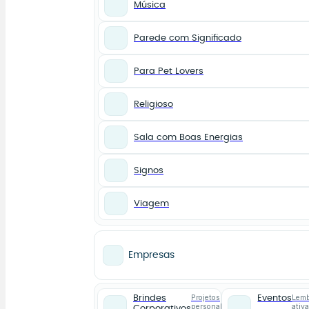
Música
Parede com Significado
Para Pet Lovers
Religioso
Sala com Boas Energias
Signos
Viagem
Empresas
Projetos
Lemb
Brindes
Eventos
personalizados
ativ
Corporativos