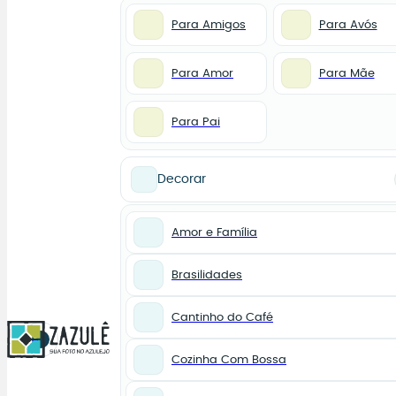
Para Amigos
Para Avós
Para Amor
Para Mãe
Para Pai
Decorar
Amor e Família
Brasilidades
Cantinho do Café
0
Cozinha Com Bossa