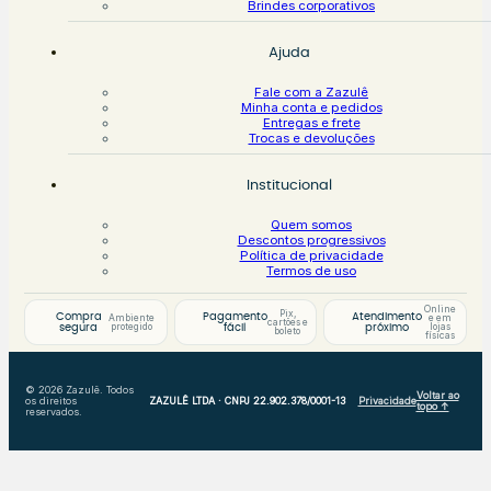
Brindes corporativos
Ajuda
Fale com a Zazulê
Minha conta e pedidos
Entregas e frete
Trocas e devoluções
Institucional
Quem somos
Descontos progressivos
Política de privacidade
Termos de uso
Online
Pix,
Compra
Pagamento
Atendimento
Ambiente
e em
cartões e
protegido
lojas
segura
fácil
próximo
boleto
físicas
© 2026 Zazulê. Todos
Voltar ao
os direitos
ZAZULÊ LTDA · CNPJ 22.902.378/0001-13
Privacidade
topo ↑
reservados.