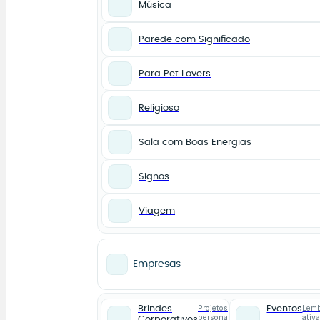
Música
Parede com Significado
Para Pet Lovers
Religioso
Sala com Boas Energias
Signos
Viagem
Empresas
Projetos
Lemb
Brindes
Eventos
personalizados
ativ
Corporativos