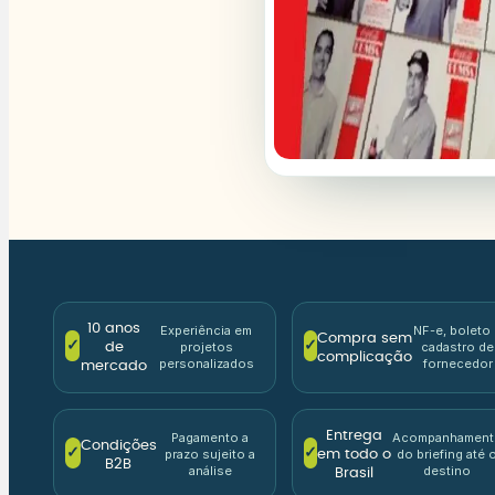
10 anos
Experiência em
NF-e, boleto
Compra sem
✓
✓
projetos
cadastro de
de
complicação
personalizados
fornecedor
mercado
Entrega
Pagamento a
Acompanhament
Condições
✓
✓
prazo sujeito a
do briefing até 
em todo o
B2B
análise
destino
Brasil