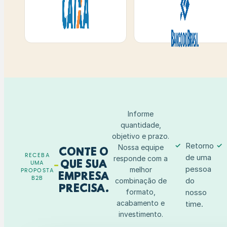
Informe
quantidade,
objetivo e prazo.
Retorno
✓
✓
Nossa equipe
Conte o
RECEBA
de uma
responde com a
que sua
UMA
pessoa
melhor
PROPOSTA
empresa
B2B
do
combinação de
precisa.
formato,
nosso
acabamento e
time.
investimento.