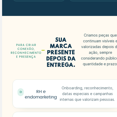
Criamos peças que
Sua
continuam visíveis 
marca
PARA CRIAR
valorizadas depois 
CONEXÃO,
presente
ação, sempre
RECONHECIMENTO
E PRESENÇA
considerando públic
depois da
quantidade e prazo
entrega.
Onboarding, reconhecimento,
RH e
01
datas especiais e campanhas
endomarketing
internas que valorizam pessoas.