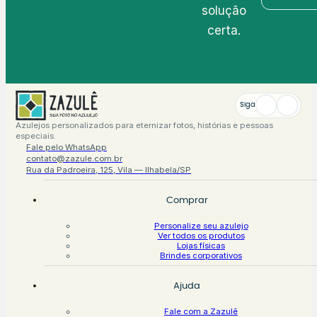
solução
certa.
Siga
Azulejos personalizados para eternizar fotos, histórias e pessoas
especiais.
Fale pelo WhatsApp
contato@zazule.com.br
Rua da Padroeira, 125, Vila — Ilhabela/SP
Comprar
Personalize seu azulejo
Ver todos os produtos
Lojas físicas
Brindes corporativos
Ajuda
Fale com a Zazulê