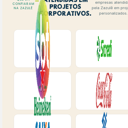
atendidas em
empresas atendid
CONFIARAM
projetos
pela Zazulê em proj
NA ZAZULÊ
corporativos.
personalizados.