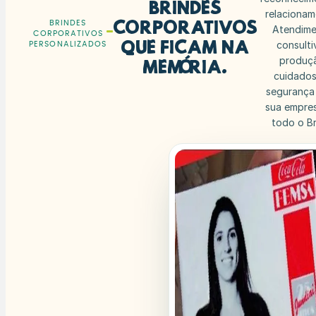
Brindes
relacionam
corporativos
BRINDES
Atendim
CORPORATIVOS
que ficam na
consulti
PERSONALIZADOS
produç
memória.
cuidados
segurança
sua empre
todo o Bra