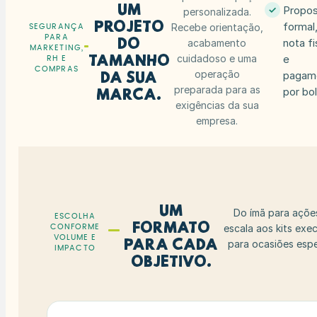
Um
Propos
✓
personalizada.
projeto
formal
Recebe orientação,
SEGURANÇA
PARA
do
nota fi
acabamento
MARKETING,
cuidadoso e uma
e
tamanho
RH E
COMPRAS
operação
pagam
da sua
preparada para as
por bo
marca.
exigências da sua
empresa.
Um
Do ímã para açõe
ESCOLHA
formato
escala aos kits exe
CONFORME
VOLUME E
para cada
para ocasiões espe
IMPACTO
objetivo.