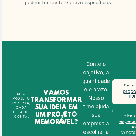
podem ter custo e prazo específicos.
Conte o
objetivo, a
quantidade
Solici
e o prazo.
Vamos
propo
SE O
B2
Nosso
transformar
PROJETO
IMPORTA,
time ajuda
sua ideia em
CADA
DETALHE
um projeto
sua
Falar
CONTA.
memorável?
especia
empresa a
no
escolher a
Whats