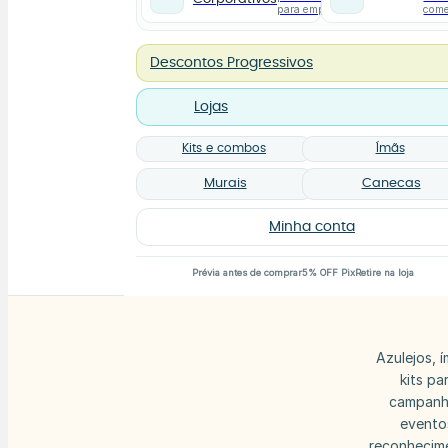
para empresas
com
Descontos Progressivos
Lojas
Kits e combos
Ímãs
Murais
Canecas
Minha conta
Prévia antes de comprar
5% OFF Pix
Retire na loja
Azulejos, 
kits pa
campanh
evento
reconhecim