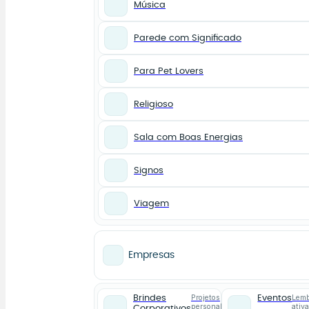
Música
Parede com Significado
Para Pet Lovers
Religioso
Sala com Boas Energias
Signos
Viagem
Empresas
Projetos
Lemb
Brindes
Eventos
personalizados
ativ
Corporativos