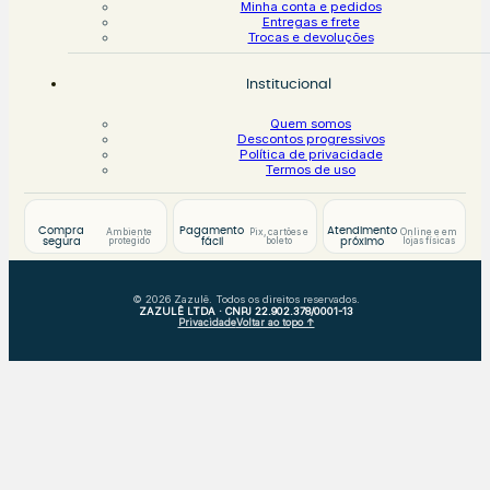
Minha conta e pedidos
Entregas e frete
Trocas e devoluções
Institucional
Quem somos
Descontos progressivos
Política de privacidade
Termos de uso
Compra
Pagamento
Atendimento
Ambiente
Pix, cartões e
Online e em
protegido
boleto
lojas físicas
segura
fácil
próximo
© 2026 Zazulê. Todos os direitos reservados.
ZAZULÊ LTDA · CNPJ 22.902.378/0001-13
Privacidade
Voltar ao topo ↑