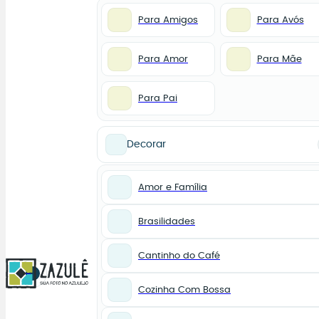
Para Amigos
Para Avós
Para Amor
Para Mãe
Para Pai
Decorar
Amor e Família
Brasilidades
Cantinho do Café
0
Cozinha Com Bossa