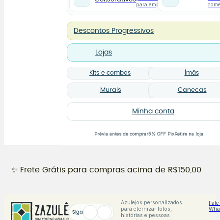
para empresas
com
Descontos Progressivos
Lojas
Kits e combos
Ímãs
Murais
Canecas
Minha conta
Prévia antes de comprar
5% OFF Pix
Retire na loja
✨ Frete Grátis para compras acima de R$150,00
Azulejos personalizados
Fale
para eternizar fotos,
Wha
Siga
histórias e pessoas