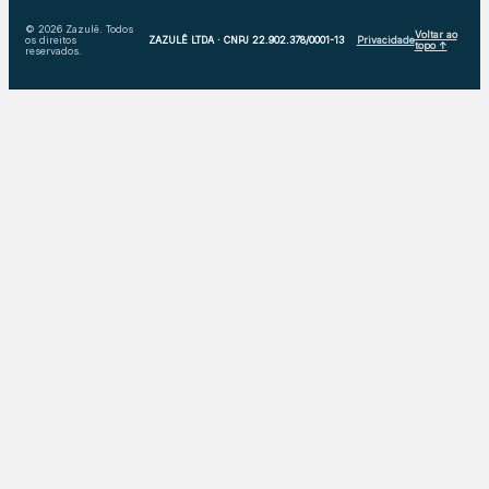
© 2026 Zazulê. Todos
Voltar ao
os direitos
ZAZULÊ LTDA · CNPJ 22.902.378/0001-13
Privacidade
topo ↑
reservados.