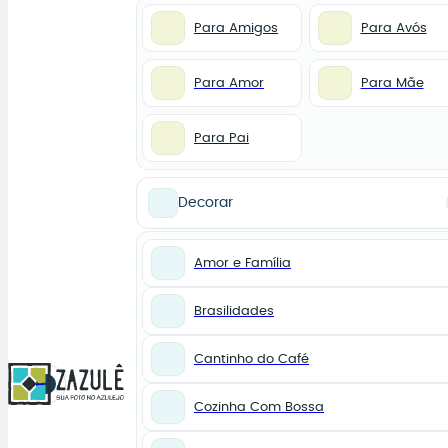
Para Amigos
Para Avós
Para Amor
Para Mãe
Para Pai
Decorar
Amor e Família
Brasilidades
Cantinho do Café
0
Cozinha Com Bossa