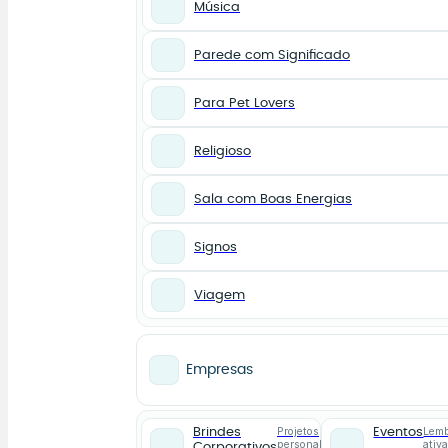
Música
Parede com Significado
Para Pet Lovers
Religioso
Sala com Boas Energias
Signos
Viagem
Empresas
Projetos
Lemb
Brindes
Eventos
personalizados
ativ
Corporativos