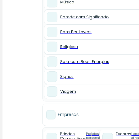
Música
Parede com Significado
Para Pet Lovers
Religioso
Sala com Boas Energias
Signos
Viagem
Empresas
Projetos
Lemb
Brindes
Eventos
personalizados
ativ
Corporativos