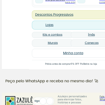
para empresas
com
Descontos Progressivos
Lojas
Kits e combos
Ímãs
Murais
Canecas
Minha conta
Prévia antes de comprar
5% OFF Pix
Retire na loja
Peça pelo WhatsApp e receba no mesmo dia! 🚀
Azulejos personalizados
Fale
para eternizar fotos,
Wha
Siga
histórias e pessoas