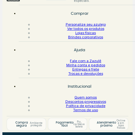
especiais.
Comprar
Personalize seu azulejo
Ver todos os produtos
Lojas físicas
Brindes corporativos
Ajuda
Fale com a Zazulê
Minha conta e pedidos
Entregas e frete
Trocas e devoluções
Institucional
Quem somos
Descontos progressivos
Política de privacidade
Termos de uso
Online
Pix,
Compra
Pagamento
Atendimento
Ambiente
e em
cartões e
protegido
lojas
segura
fácil
próximo
boleto
físicas