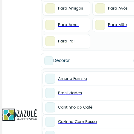
Para Amigos
Para Avós
Para Amor
Para Mãe
Para Pai
Decorar
Amor e Família
Brasilidades
Cantinho do Café
0
Cozinha Com Bossa