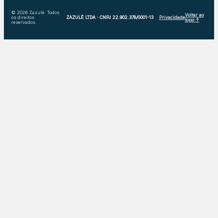
© 2026 Zazulê. Todos
Voltar ao
os direitos
ZAZULÊ LTDA · CNPJ 22.902.378/0001-13
Privacidade
topo ↑
reservados.