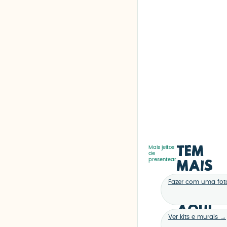
Tem
Mais jeitos
de
presentear
mais
coisa
Fazer com uma fo
bonit
aqui
Ver kits e murais →