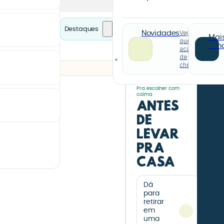
Destaques
Veja o
Novidades
Mai
que
ven
acabou
de
chegar
Pra escolher com
calma
Antes
de
levar
pra
casa
Dá
para
retirar
em
uma