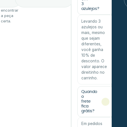
3
ajuda a
azulejos?
encontrar
a peça
certa.
Levando 3
azulejos ou
mais, mesmo
que sejam
diferentes,
você ganha
10% de
desconto. O
valor aparece
direitinho no
carrinho.
Quando
o
frete
fica
grátis?
Em pedidos