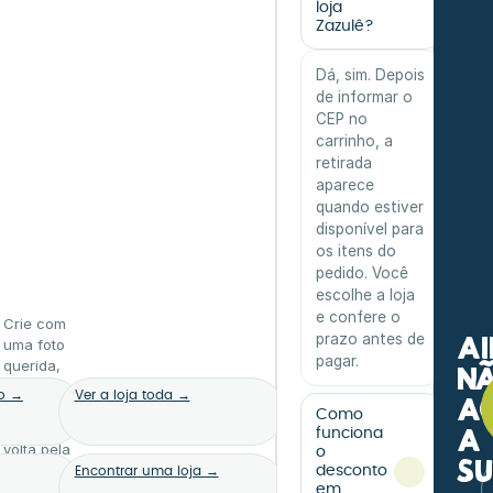
loja
Zazulê?
Dá, sim. Depois
de informar o
CEP no
carrinho, a
retirada
aparece
quando estiver
disponível para
os itens do
pedido. Você
escolhe a loja
e confere o
Crie com
prazo antes de
A
uma foto
pagar.
querida,
n
escolha
to →
Ver a loja toda →
a
um kit ou
Como
a
dê uma
a
funciona
volta pela
o
s
loja. A
desconto
Encontrar uma loja →
gente
em