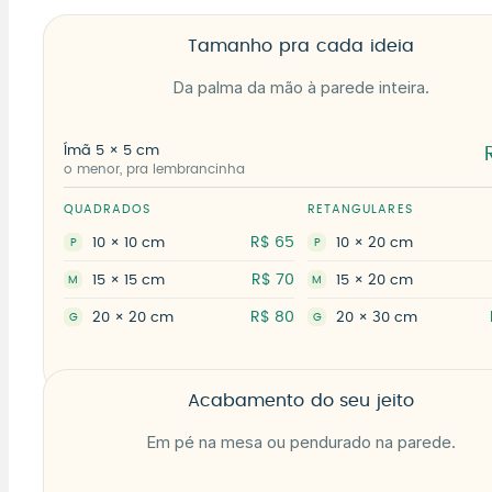
Tamanho pra cada ideia
Da palma da mão à parede inteira.
Ímã 5 × 5 cm
o menor, pra lembrancinha
QUADRADOS
RETANGULARES
R$ 65
10 × 10 cm
10 × 20 cm
P
P
R$ 70
15 × 15 cm
15 × 20 cm
M
M
R$ 80
20 × 20 cm
20 × 30 cm
G
G
Acabamento do seu jeito
Em pé na mesa ou pendurado na parede.