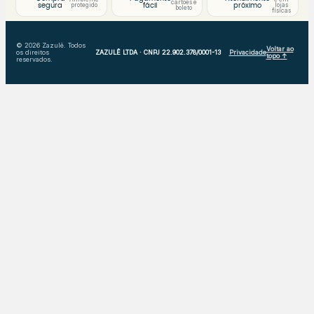
cartões e
protegido
lojas
segura
fácil
próximo
boleto
físicas
© 2026 Zazulê. Todos
Voltar ao
os direitos
ZAZULÊ LTDA · CNPJ 22.902.378/0001-13
Privacidade
topo ↑
reservados.