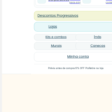
para empresas
com
Descontos Progressivos
Lojas
Kits e combos
Ímãs
Murais
Canecas
Minha conta
Prévia antes de comprar
5% OFF Pix
Retire na loja