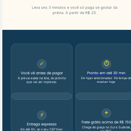
Leva uns 3 minutos e você só paga se gostar da
prévia. A partir de R$ 25.
✓
⏱
Você vê antes de pagar
Pronto em até 30 min
A prévia exata na tela, do jeitinho
Em lojas selecionadas. Dá tempo d
que vai ser impresso.
resolver hoje.
✦
⚡
Frete grátis acima de R$ 150
Entrega expressa
Chega de graça no Sul e Sudeste,
Em até 6h, se o seu CEP tiver.