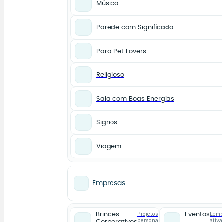
Música
Parede com Significado
Para Pet Lovers
Religioso
Sala com Boas Energias
Signos
Viagem
Empresas
Projetos
Lemb
Brindes
Eventos
personalizados
ativ
Corporativos