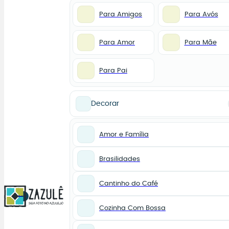
Para Amigos
Para Avós
Para Amor
Para Mãe
Para Pai
Decorar
Amor e Família
Brasilidades
Cantinho do Café
0
Cozinha Com Bossa