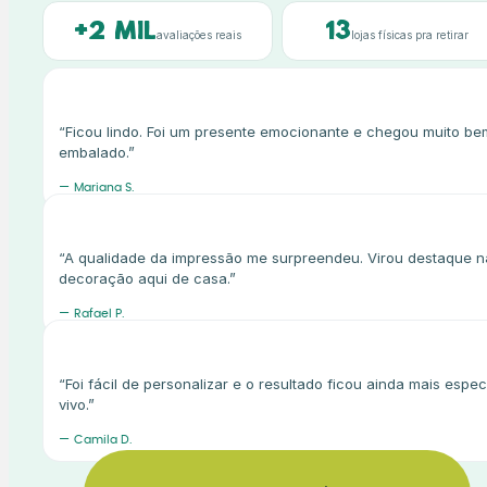
+2 mil
13
avaliações reais
lojas físicas pra retirar
“
“Ficou lindo. Foi um presente emocionante e chegou muito be
embalado.”
— Mariana S.
“
“A qualidade da impressão me surpreendeu. Virou destaque n
decoração aqui de casa.”
— Rafael P.
“
“Foi fácil de personalizar e o resultado ficou ainda mais espec
vivo.”
— Camila D.