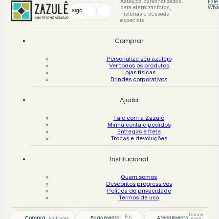
Azulejos personalizados
Fale
para eternizar fotos,
Wha
Siga
histórias e pessoas
especiais.
Comprar
Personalize seu azulejo
Ver todos os produtos
Lojas físicas
Brindes corporativos
Ajuda
Fale com a Zazulê
Minha conta e pedidos
Entregas e frete
Trocas e devoluções
Institucional
Quem somos
Descontos progressivos
Política de privacidade
Termos de uso
Online
Pix,
Compra
Pagamento
Atendimento
Ambiente
e em