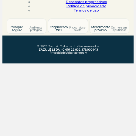
Descontos progressivos
Política de privacidade
Termos de uso
Compra
Pagamento
Atendimento
Ambiente
Pix, cartões e
Online e em
protegido
boleto
lojas físicas
segura
fácil
próximo
© 2026 Zazulê. Todos os direitos reservados.
ZAZULÊ LTDA · CNPJ 22.902.378/0001-13
Privacidade
Voltar ao topo ↑