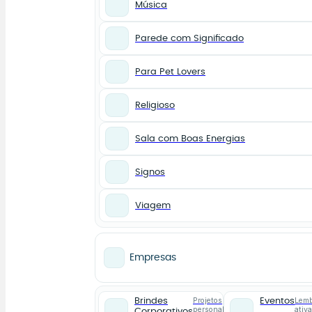
Música
Parede com Significado
Para Pet Lovers
Religioso
Sala com Boas Energias
Signos
Viagem
Empresas
Projetos
Lemb
Brindes
Eventos
personalizados
ativ
Corporativos