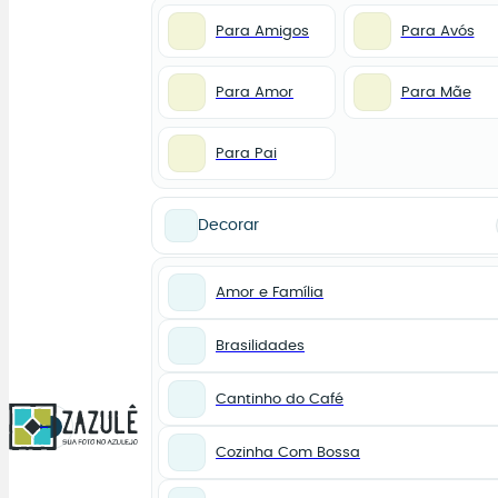
Para Amigos
Para Avós
Para Amor
Para Mãe
Para Pai
Decorar
Amor e Família
Brasilidades
Cantinho do Café
0
Cozinha Com Bossa