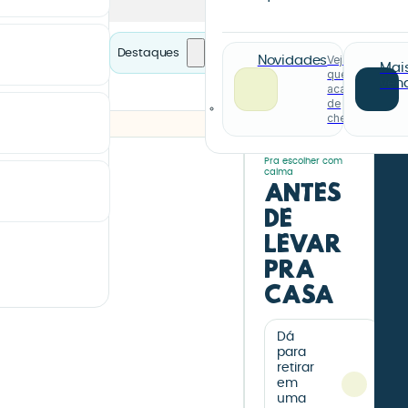
Destaques
Veja o
Novidades
Mai
que
ven
acabou
de
chegar
Pra escolher com
calma
Antes
de
levar
pra
casa
Dá
para
retirar
em
uma