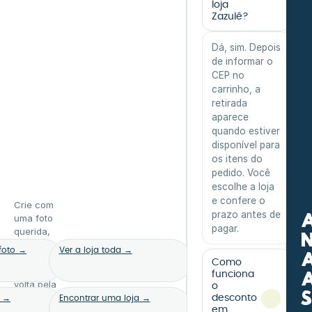
loja
Zazulê?
Dá, sim. Depois
de informar o
CEP no
carrinho, a
retirada
aparece
quando estiver
disponível para
os itens do
pedido. Você
escolhe a loja
e confere o
Crie com
prazo antes de
uma foto
pagar.
querida,
a
escolha
foto →
Ver a loja toda →
um kit ou
Como
ta
dê uma
funciona
volta pela
o
loja. A
desconto
s →
Encontrar uma loja →
gente
em