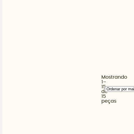
Mostrando
1–
15
de
15
peças