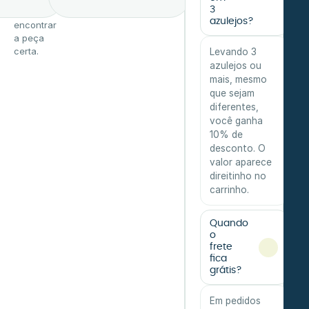
3
ajuda a
azulejos?
encontrar
a peça
certa.
Levando 3
azulejos ou
mais, mesmo
que sejam
diferentes,
você ganha
10% de
desconto. O
valor aparece
direitinho no
carrinho.
Quando
o
frete
fica
grátis?
Em pedidos