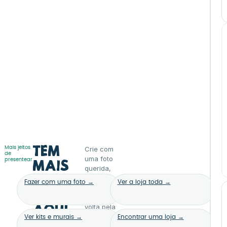
Tem
Mais jeitos
Crie com
de
uma foto
presentear
mais
querida,
coisa
escolha
Fazer com uma foto →
Ver a loja toda →
um kit ou
bonita
dê uma
volta pela
aqui
loja. A
Ver kits e murais →
Encontrar uma loja →
gente