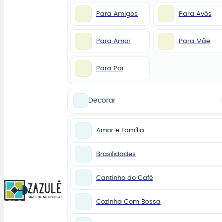
Para Amigos
Para Avós
Para Amor
Para Mãe
Para Pai
Decorar
Amor e Família
Brasilidades
Cantinho do Café
0
Cozinha Com Bossa