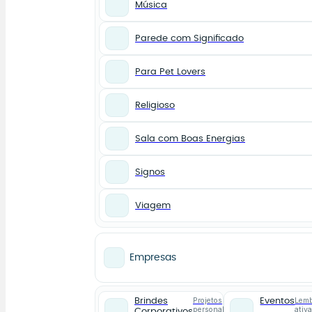
Música
Parede com Significado
Para Pet Lovers
Religioso
Sala com Boas Energias
Signos
Viagem
Empresas
Projetos
Lemb
Brindes
Eventos
personalizados
ativ
Corporativos