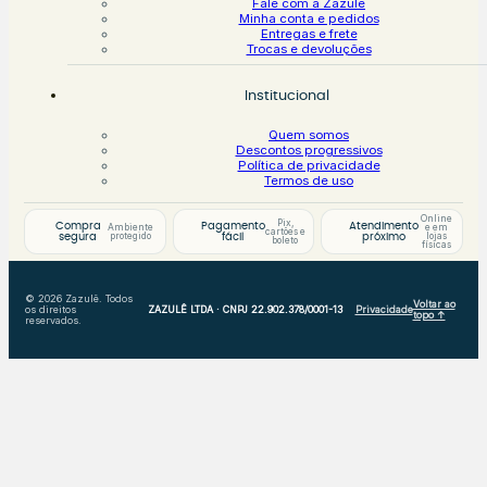
Fale com a Zazulê
Minha conta e pedidos
Entregas e frete
Trocas e devoluções
Institucional
Quem somos
Descontos progressivos
Política de privacidade
Termos de uso
Online
Pix,
Compra
Pagamento
Atendimento
Ambiente
e em
cartões e
protegido
lojas
segura
fácil
próximo
boleto
físicas
© 2026 Zazulê. Todos
Voltar ao
os direitos
ZAZULÊ LTDA · CNPJ 22.902.378/0001-13
Privacidade
topo ↑
reservados.