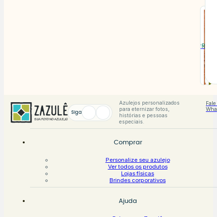
5%
5%
Azul
Az
no
no
Dec
De
Pix
Pix
Vic
Vi
em
T
A
A
Ver
V
Vive
Im
partir
partir
R$
R$
75
ess
es
peç
pe
de
de
→
Azulejos personalizados
Fale
para eternizar fotos,
Wha
Siga
histórias e pessoas
especiais.
Comprar
Personalize seu azulejo
Ver todos os produtos
Lojas físicas
Brindes corporativos
Ajuda