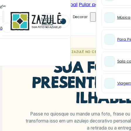
Pular para o conteúdo principal
Pular para o rodapé
vós
Pesquisar
Decorar
Música
Minha
0
conta
Mãe
Para Pe
ZAZULÊ NO CENTRO HISTÓRICO D
Sala c
SUA FOTO
PRESENTE NA
Viage
ILHABE
Passe no quiosque ou mande uma foto, frase ou
transforma isso em um azulejo decorativo personal
a retirada ou a entre