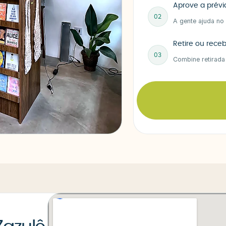
Aprove a prévi
02
A gente ajuda no
Retire ou rece
03
Combine retirada