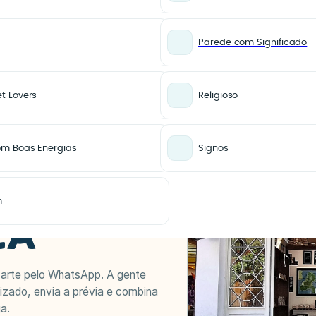
Parede com Significado
t Lovers
Religioso
E ILHABELA
om Boas Energias
Signos
 VIRA
 ZAZULÊ
m
LA
 arte pelo WhatsApp. A gente
izado, envia a prévia e combina
ga.