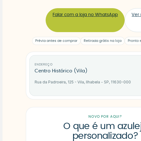
Falar com a loja no WhatsApp
Ver
Prévia antes de comprar
Retirada grátis na loja
Pronto 
ENDEREÇO
Centro Histórico (Vila)
Rua da Padroeira, 125 - Vila, Ilhabela - SP, 11630-000
NOVO POR AQUI?
O que é um azule
personalizado?