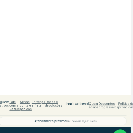
s
Fale
Minha
Entregas
Trocas e
Ajuda
Quem
Descontos
Política d
Institucional
ativos
com a
conta e
e frete
devoluções
somos
progressivos
privacida
Zazulê
pedidos
Atendimento próximo
Online e em lojas físicas