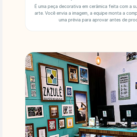
É uma peça decorativa em cerâmica feita com a su
arte. Você envia a imagem, a equipe monta a com
uma prévia para aprovar antes de prod