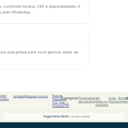
 conforme horário, CEP e disponibilidade. A
zo pelo WhatsApp.
via uma prévia para você aprovar antes de
 pelo
Rua da
contato@zazule.com.br
Personalize
Ver
Lojas
Brinde
Comprar
tsApp
Padroeira,
seu azulejo
todos os
físicas
corpor
125, Vila —
produtos
Ilhabela/SP
Pagamento fácil
Pix, cartões e boleto