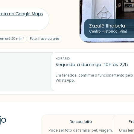
 rota no Google Maps
Zazulê Ilhabela
Centro Histórico (Vila)
em até 20 min*
Foto, frase ou arte
HORÁRIO
Segunda a domingo: 10h às 22h
Em feriados, confirme o funcionamento pelo
WhatsApp.
jo
Do seu jeito
Pr
Pode ser foto de família, pet, viagem,
Uma lem