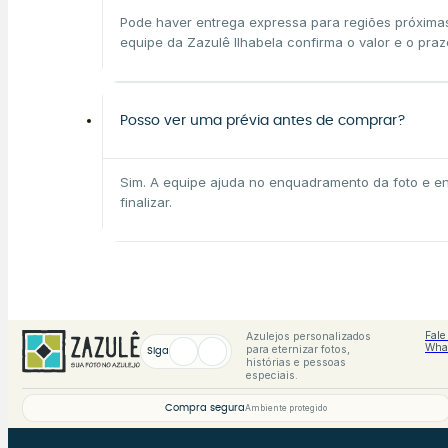
Pode haver entrega expressa para regiões próximas,
equipe da Zazulê Ilhabela confirma o valor e o pra
Posso ver uma prévia antes de comprar?
Sim. A equipe ajuda no enquadramento da foto e en
finalizar.
Fale
Azulejos personalizados
Wha
para eternizar fotos,
Siga
histórias e pessoas
especiais.
Compra segura
Ambiente protegido