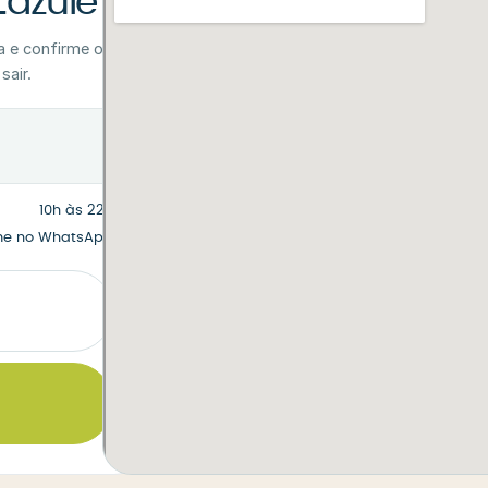
Zazulê
a e confirme o
sair.
10h às 22h
me no WhatsApp