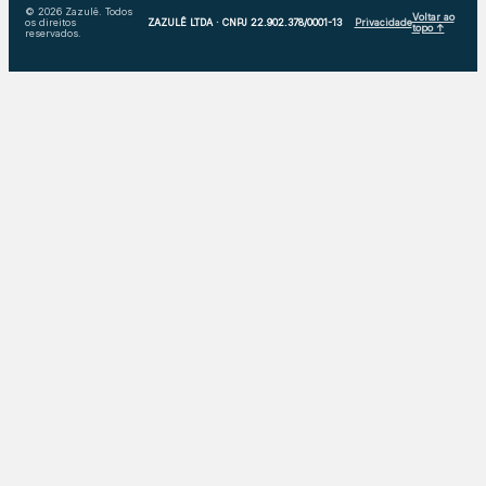
© 2026 Zazulê. Todos
Voltar ao
os direitos
ZAZULÊ LTDA · CNPJ 22.902.378/0001-13
Privacidade
topo ↑
reservados.