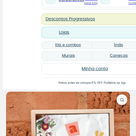
para empresas
com
Descontos Progressivos
Lojas
Kits e combos
Ímãs
Murais
Canecas
Minha conta
Prévia antes de comprar
5% OFF Pix
Retire na loja