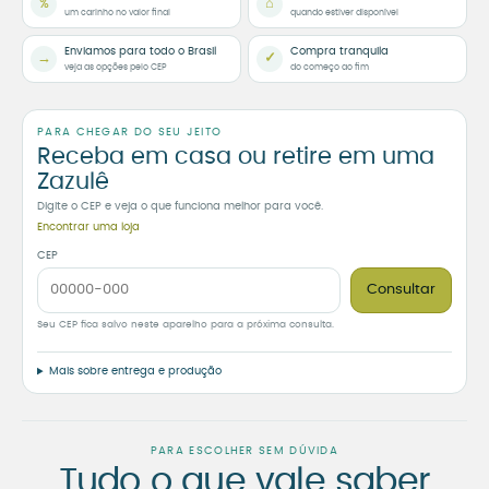
%
⌂
um carinho no valor final
quando estiver disponível
Enviamos para todo o Brasil
Compra tranquila
→
✓
veja as opções pelo CEP
do começo ao fim
PARA CHEGAR DO SEU JEITO
Receba em casa ou retire em uma
Zazulê
Digite o CEP e veja o que funciona melhor para você.
Encontrar uma loja
CEP
Consultar
Seu CEP fica salvo neste aparelho para a próxima consulta.
Mais sobre entrega e produção
PARA ESCOLHER SEM DÚVIDA
Tudo o que vale saber