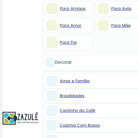
Para Amigos
Para Avós
Para Amor
Para Mãe
Para Pai
Decorar
Amor e Família
Brasilidades
Cantinho do Café
0
Cozinha Com Bossa