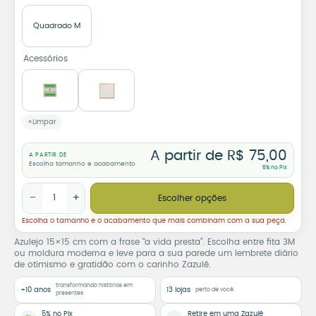
Quadrado M
Acessórios
Limpar
A partir de
R$
75,00
A PARTIR DE
Escolha tamanho e acabamento
5% no Pix
Azulejo Decorativo A Vida Presta quantidade
−
+
Escolher opções
Escolha o tamanho e o acabamento que mais combinam com a sua peça.
Azulejo 15×15 cm com a frase “a vida presta”. Escolha entre fita 3M
ou moldura moderna e leve para a sua parede um lembrete diário
de otimismo e gratidão com o carinho Zazulê.
transformando histórias em
+10 anos
13 lojas
perto de você
presentes
5% no Pix
Retire em uma Zazulê