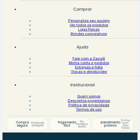
Comprar
Personalize seu azulejo
Ver todos os produtos
Lojas físicas
Brindes corporativos
Ajuda
Fale com a Zazulê
Minha conta e pedidos
Entregas e frete
Trocas e devoluções
Institucional
Quem somos
Descontos progressivos
Política de privacidade
Termos de uso
Online
Pix,
Compra
Pagamento
Atendimento
Ambiente
e em
cartões e
protegido
lojas
segura
fácil
próximo
boleto
físicas