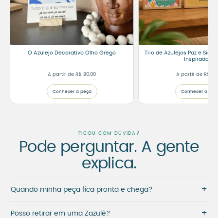
O Azulejo Decorativo Olho Grego
Trio de Azulejos Paz e Signi
Inspiradoras
A partir de
R$
80,00
A partir de
R$
191
Conhecer a peça
Conhecer a peç
FICOU COM DÚVIDA?
Pode perguntar. A gente
explica.
+
Quando minha peça fica pronta e chega?
+
Posso retirar em uma Zazulê?