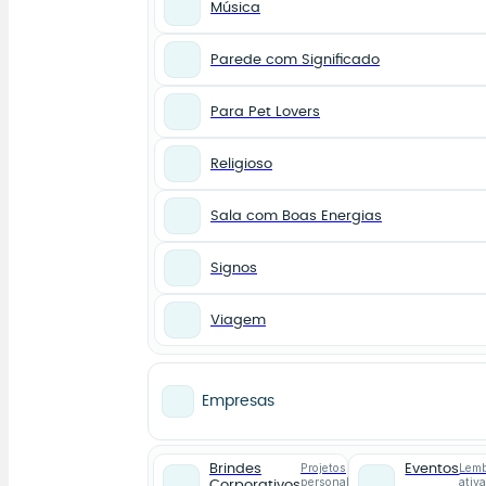
Música
Parede com Significado
Para Pet Lovers
Religioso
Sala com Boas Energias
Signos
Viagem
Empresas
Projetos
Lemb
Brindes
Eventos
personalizados
ativ
Corporativos