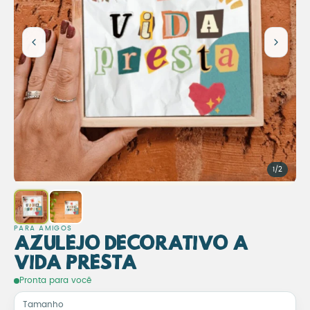
1/2
PARA AMIGOS
Azulejo Decorativo A
Vida Presta
Azulejo Decorativo A Vida 
Pronta para você
Tamanho