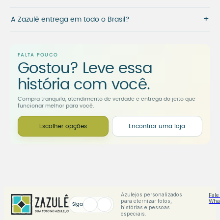
+
A Zazulê entrega em todo o Brasil?
FALTA POUCO
Gostou? Leve essa
história com você.
Compra tranquila, atendimento de verdade e entrega do jeito que
funcionar melhor para você.
Escolher opções
Encontrar uma loja
Azulejos personalizados
Fale
para eternizar fotos,
Wha
Siga
histórias e pessoas
especiais.