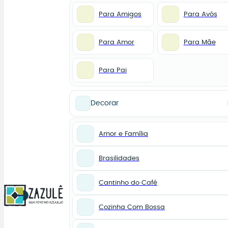
Para Amigos
Para Avós
Para Amor
Para Mãe
Para Pai
Decorar
Amor e Família
Brasilidades
Cantinho do Café
0
Cozinha Com Bossa