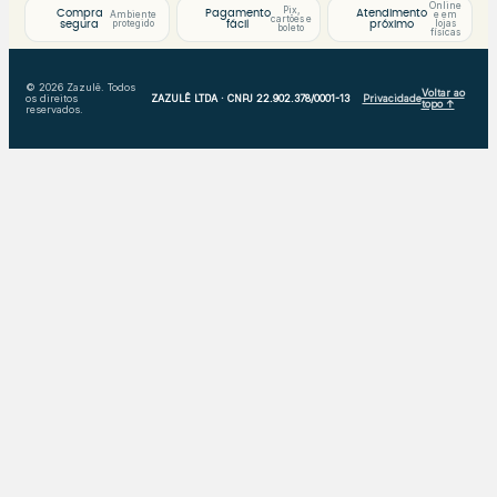
Online
Pix,
Compra
Pagamento
Atendimento
Ambiente
e em
cartões e
protegido
lojas
segura
fácil
próximo
boleto
físicas
© 2026 Zazulê. Todos
Voltar ao
os direitos
ZAZULÊ LTDA · CNPJ 22.902.378/0001-13
Privacidade
topo ↑
reservados.