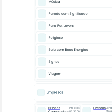
Música
Parede com Significado
Para Pet Lovers
Religioso
Sala com Boas Energias
Signos
Viagem
Empresas
Projetos
Lemb
Brindes
Eventos
personalizados
ativ
Corporativos