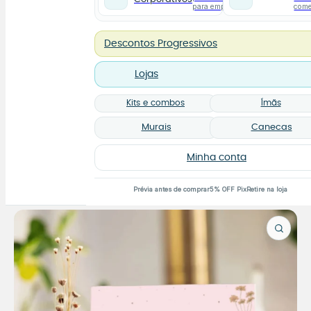
para empresas
com
Descontos Progressivos
Lojas
Kits e combos
Ímãs
Murais
Canecas
Minha conta
Prévia antes de comprar
5% OFF Pix
Retire na loja