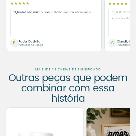
★★★★★
★★★★★
“Qualidade muito boa e atendimento atencioso.”
“Qualidade im
embalado.”
Paula Castrillo
Claudio Bor
P
C
Publicado no Google
Publicado no G
MAIS IDEIAS CHEIAS DE SIGNIFICADO
Outras peças que podem
combinar com essa
história