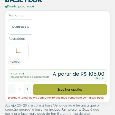
Base Flor
Azulejo Decorativo Amor de
Pronta para você
Tamanho
Quadrado G
Acessórios
Limpar
A partir de
R$
105,00
A PARTIR DE
Escolha tamanho e acabamento
5% no Pix
Azulejo Decorativo Amor de Vó é Herança que o Coração Guard
−
+
Escolher opções
Escolha o tamanho e o acabamento que mais combinam com a sua peça.
Azulejo 20×20 cm com a frase “Amor de vó é herança que o
coração guarda” e base flor inclusa. Um presente Zazulê que
eterniza o laço mais doce da família em forma de arte.