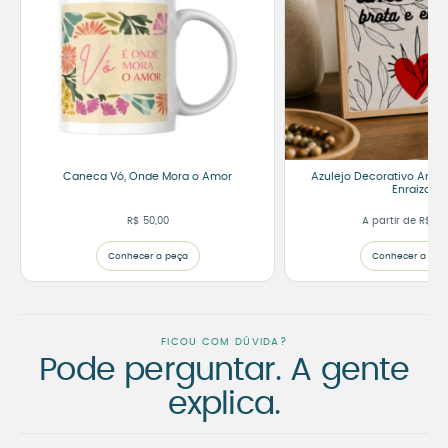
Caneca Vó, Onde Mora o Amor
Azulejo Decorativo Amor
Enraiza
R$
50,00
A partir de
R$
75
Conhecer a peça
Conhecer a peç
FICOU COM DÚVIDA?
Pode perguntar. A gente
explica.