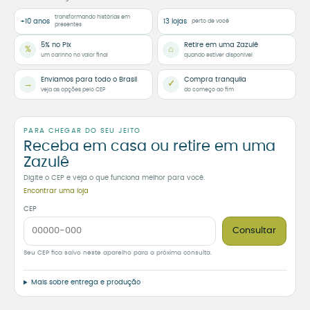
transformando histórias em
+10 anos
13 lojas
perto de você
presentes
5% no Pix
Retire em uma Zazulê
%
⌂
um carinho no valor final
quando estiver disponível
Enviamos para todo o Brasil
Compra tranquila
→
✓
veja as opções pelo CEP
do começo ao fim
PARA CHEGAR DO SEU JEITO
Receba em casa ou retire em uma
Zazulê
Digite o CEP e veja o que funciona melhor para você.
Encontrar uma loja
CEP
Consultar
Seu CEP fica salvo neste aparelho para a próxima consulta.
Mais sobre entrega e produção