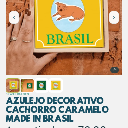
1/4
BRASILIDADES
Azulejo Decorativo
Cachorro Caramelo
Made in Brasil
Azulejo Decorativo Cac