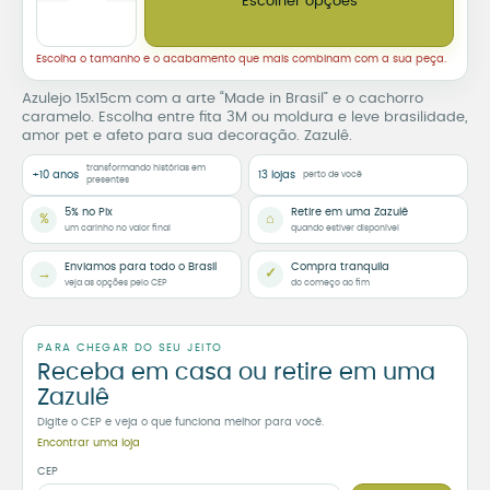
Escolher opções
Escolha o tamanho e o acabamento que mais combinam com a sua peça.
Azulejo 15x15cm com a arte “Made in Brasil” e o cachorro
caramelo. Escolha entre fita 3M ou moldura e leve brasilidade,
amor pet e afeto para sua decoração. Zazulê.
transformando histórias em
+10 anos
13 lojas
perto de você
presentes
5% no Pix
Retire em uma Zazulê
%
⌂
um carinho no valor final
quando estiver disponível
Enviamos para todo o Brasil
Compra tranquila
→
✓
veja as opções pelo CEP
do começo ao fim
PARA CHEGAR DO SEU JEITO
Receba em casa ou retire em uma
Zazulê
Digite o CEP e veja o que funciona melhor para você.
Encontrar uma loja
CEP