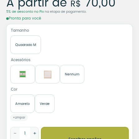
A partir de
70,00
R$
5% de desconto no Pix
na etapa de pagamento.
Pronta para você
Tamanho
Quadrado M
Acessórios
Nenhum
Cor
Amarelo
Verde
Limpar
Azulejo Decorativo Cachorro Caramelo Made in Brasil quantid
−
+