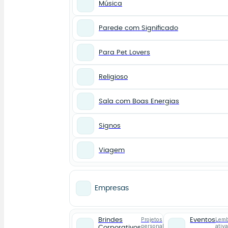
Música
Parede com Significado
Para Pet Lovers
Religioso
Sala com Boas Energias
Signos
Viagem
Empresas
Projetos
Lemb
Brindes
Eventos
personalizados
ativ
Corporativos