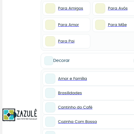
Para Amigos
Para Avós
Para Amor
Para Mãe
Para Pai
Decorar
Amor e Família
Brasilidades
Cantinho do Café
0
Cozinha Com Bossa