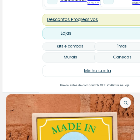
para empresas
com
Descontos Progressivos
Lojas
Kits e combos
Ímãs
Murais
Canecas
Minha conta
Prévia antes de comprar
5% OFF Pix
Retire na loja