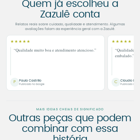
Quem já escolheu a
Zazulê conta
Relatos reais sobre cuidado, qualidade e atendimento. Algumas
avaliações falam da experiência geral com a Zazulê.
★★★★★
★★★★★
“Qualidade muito boa e atendimento atencioso.”
“Qualidade im
embalado.”
Paula Castrillo
Claudio Bor
P
C
Publicado no Google
Publicado no G
MAIS IDEIAS CHEIAS DE SIGNIFICADO
Outras peças que podem
combinar com essa
história