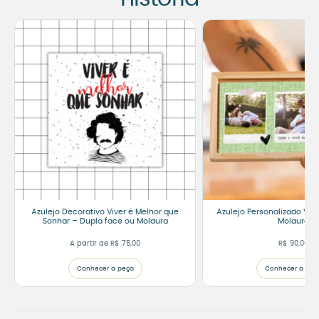
Azulejo Decorativo Viver é Melhor que
Azulejo Personalizado Vô 
Sonhar – Dupla face ou Moldura
Moldura
A partir de
R$
75,00
R$
90,00
Conhecer a peça
Conhecer a peç