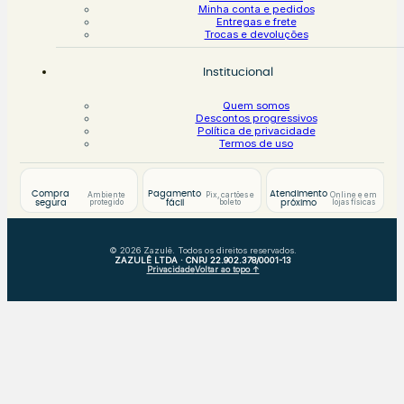
Minha conta e pedidos
Entregas e frete
Trocas e devoluções
Institucional
Quem somos
Descontos progressivos
Política de privacidade
Termos de uso
Compra
Pagamento
Atendimento
Ambiente
Pix, cartões e
Online e em
protegido
boleto
lojas físicas
segura
fácil
próximo
© 2026 Zazulê. Todos os direitos reservados.
ZAZULÊ LTDA · CNPJ 22.902.378/0001-13
Privacidade
Voltar ao topo ↑