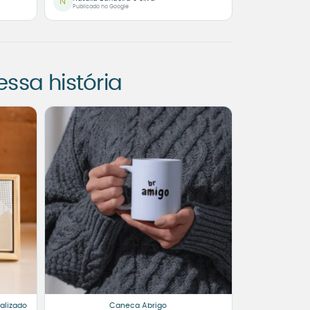
N
Publicado no Google
sa história
alizado
Caneca Abrigo