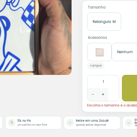
Tamanho
Retangulo M
Acessórios
Nenhum
Limpar
Azulejo Decorativo Cafe
−
+
Escolha o tamanho e o acab
E
5% no Pix
Retire em uma Zazulê
%
⌂
→
B
um carinho no valor final
quando estiver disponível
ve