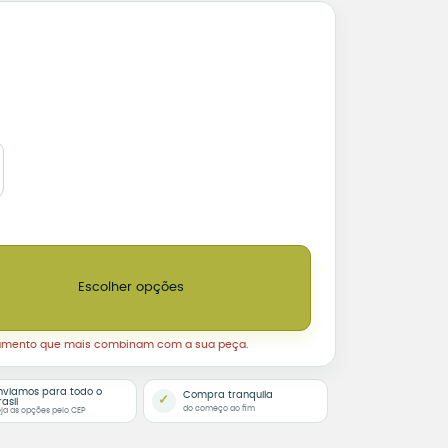
cito quantidade
Escolher opções
amento que mais combinam com a sua peça.
nviamos para todo o
Compra tranquila
✓
rasil
do começo ao fim
ja as opções pelo CEP