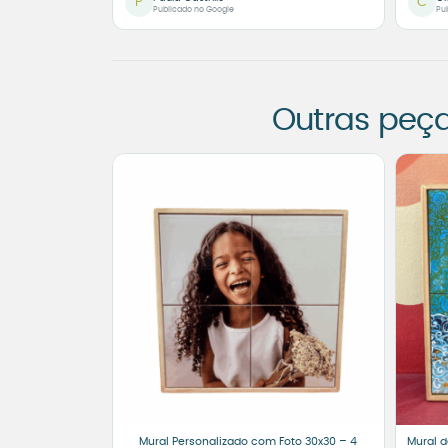
P
C
Publicado no Google
Pu
Outras peç
Mural Personalizado com Foto 30x30 – 4
Mural d