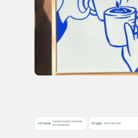
transformando histórias
+10 anos
13 lojas
perto de você
em presentes