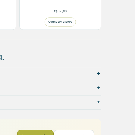
R$
50,00
Conhecer a peça
.
+
+
+