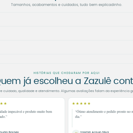
Tamanhos, acabamentos e cuidados, tudo bem explicadinho.
HISTÓRIAS QUE CHEGARAM POR AQUI
uem já escolheu a Zazulê con
re cuidado, qualidade e atendimento. Algumas avaliações falam da experiência g
★★
★★★★★
idade impecável e produto muito bem
“Ótimo atendimento e pedido pronto no
ado.”
dia.”
audio Borges
Yasmin Araujo Silva