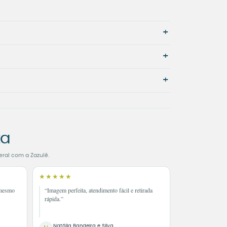
+
+
+
ta
eral com a Zazulê.
★★★★★
 mesmo
“Imagem perfeita, atendimento fácil e retirada
rápida.”
Natália Bandeira e Silva