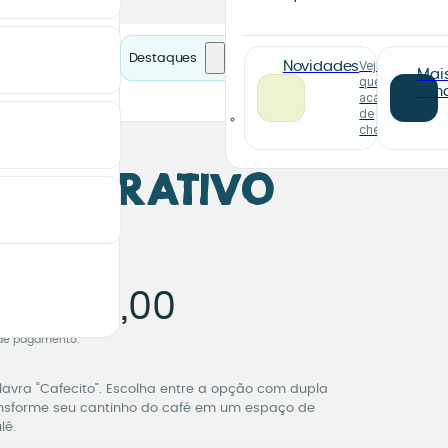
Destaques
Veja o
Novidades
Mai
que
ven
acabou
de
chegar
 Decorativo
o
 Decorativo Cafeci
e
80,00
R$
de pagamento.
avra “Cafecito”. Escolha entre a opção com dupla
nsforme seu cantinho do café em um espaço de
lê.