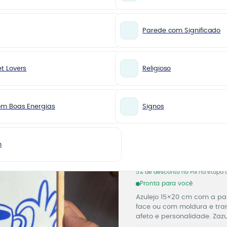
Parede com Significado
t Lovers
Religioso
cito
CANTINHO DO CAFÉ
Azulejo
om Boas Energias
Signos
Cafecit
Azulejo
Cód. 15475
m
A partir d
5% de desconto no Pix
na etapa 
Pronta para você
Azulejo 15×20 cm com a pal
face ou com moldura e tra
afeto e personalidade. Zazu