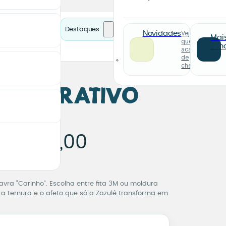
Destaques
Veja o
Novidades
Mai
que
ven
acabou
de
chegar
 Decorativo
o
 Decorativo Carinh
e
75,00
R$
de pagamento.
avra “Carinho”. Escolha entre fita 3M ou moldura
a ternura e o afeto que só a Zazulê transforma em