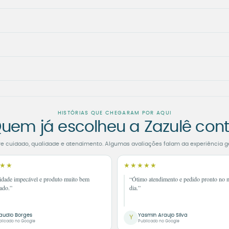
HISTÓRIAS QUE CHEGARAM POR AQUI
uem já escolheu a Zazulê con
re cuidado, qualidade e atendimento. Algumas avaliações falam da experiência g
★★
★★★★★
idade impecável e produto muito bem
“Ótimo atendimento e pedido pronto no
ado.”
dia.”
audio Borges
Yasmin Araujo Silva
Y
blicado no Google
Publicado no Google