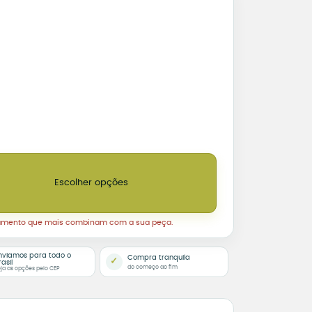
nho quantidade
Escolher opções
amento que mais combinam com a sua peça.
nviamos para todo o
Compra tranquila
✓
rasil
do começo ao fim
ja as opções pelo CEP