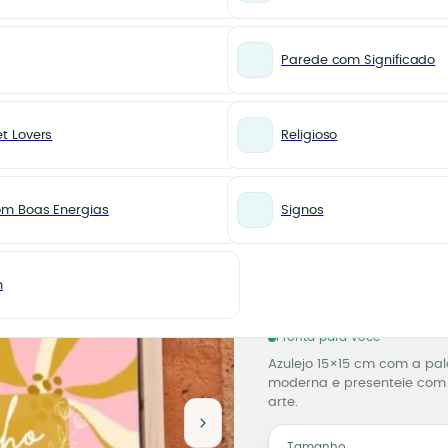
Parede com Significado
t Lovers
Religioso
PARA AVÓS
Azulejo
om Boas Energias
Signos
Carinh
Azulejo
A partir d
m
5% de desconto no Pix
na etapa 
Pronta para você
Azulejo 15×15 cm com a pal
moderna e presenteie com 
arte.
Tamanho