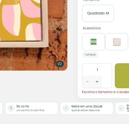
Quadrado M
Acessórios
Limpar
1/2
Azulejo Decorativo Cari
−
+
Escolha o tamanho e o acab
E
5% no Pix
Retire em uma Zazulê
%
⌂
→
B
um carinho no valor final
quando estiver disponível
ve