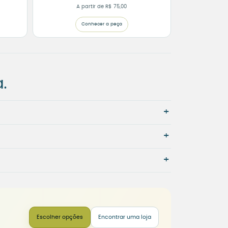
A partir de
R$
75,00
Conhecer a peça
.
+
+
+
Escolher opções
Encontrar uma loja