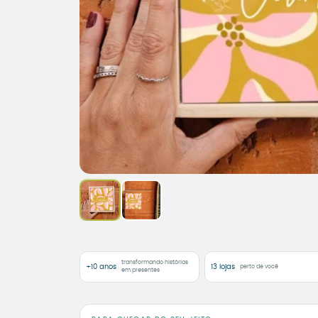
transformando histórias
+10 anos
13 lojas
perto de você
em presentes