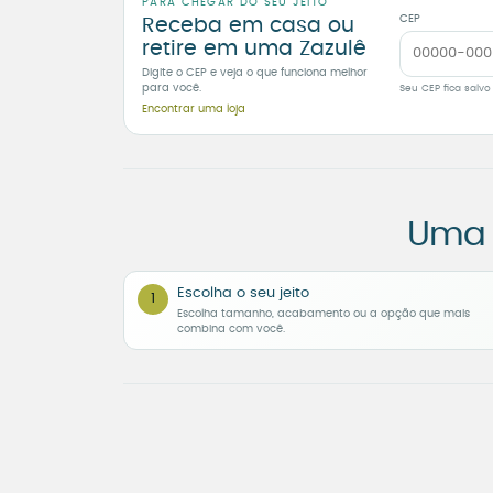
PARA CHEGAR DO SEU JEITO
CEP
Receba em casa ou
retire em uma Zazulê
Digite o CEP e veja o que funciona melhor
para você.
Seu CEP fica salvo
Encontrar uma loja
Uma 
Escolha o seu jeito
1
Escolha tamanho, acabamento ou a opção que mais
combina com você.