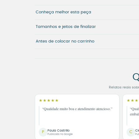
Conheça melhor esta peça
Tamanhos e jeitos de finalizar
Antes de colocar no carrinho
Q
Relatos reais sob
★★★★★
★★★
“Qualidade muito boa e atendimento atencioso.”
“Qual
embal
Paula Castrillo
Cl
P
C
Publicado no Google
Pu