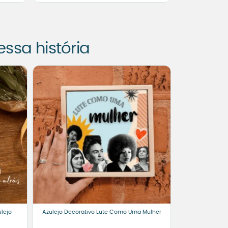
sa história
lejo
Azulejo Decorativo Lute Como Uma Mulher