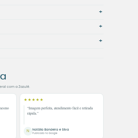
+
+
+
ta
eral com a Zazulê.
★★★★★
 mesmo
“Imagem perfeita, atendimento fácil e retirada
rápida.”
Natália Bandeira e Silva
N
Publicado no Google