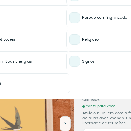
Parede com Significado
t Lovers
Religioso
Azulejo Decorativo Liberdade é Ter para Onde Voltar – Aves Voando
NOVIDADES
Azulejo 
om Boas Energias
Signos
Liberdade
Voltar
m
Aves Vo
Azulejo 
Cód. 18628
Pronta para você
Azulejo 15×15 cm com a fr
de duas aves voando. Um
liberdade de ter raízes.