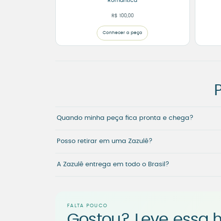
Romântica
R$
100,00
Conhecer a peça
Quando minha peça fica pronta e chega?
Posso retirar em uma Zazulê?
A Zazulê entrega em todo o Brasil?
FALTA POUCO
Gostou? Leve essa h