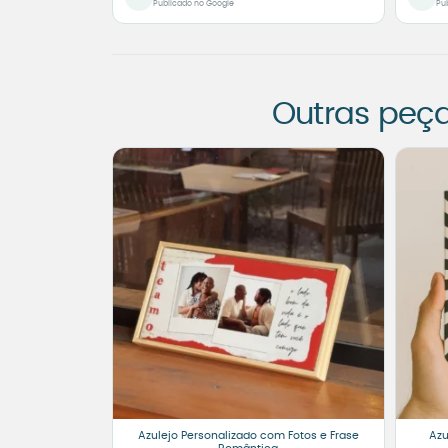
Publicado no Google
Pu
Outras peç
Azulejo Personalizado com Fotos e Frase
Azu