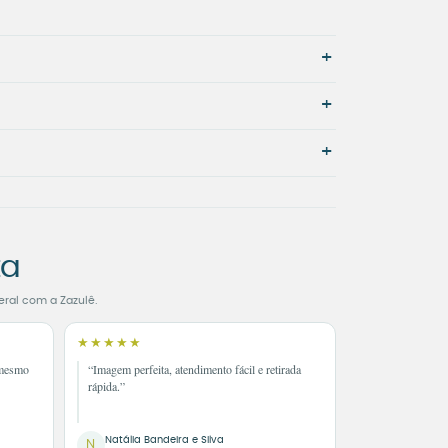
+
+
+
ta
eral com a Zazulê.
★★★★★
 mesmo
“Imagem perfeita, atendimento fácil e retirada
rápida.”
Natália Bandeira e Silva
N