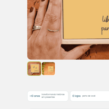
transformando histórias
+10 anos
13 lojas
perto de você
em presentes