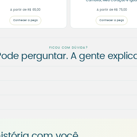
Carnaval, Meu Coração é Igua
A partir de
R$
65,00
A partir de
R$
75,00
Conhecer a peça
Conhecer a peça
FICOU COM DÚVIDA?
Pode perguntar. A gente explica
istória com você.