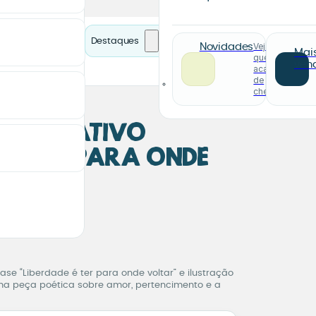
Destaques
Veja o
Novidades
Mai
que
ven
acabou
de
chegar
Decorativo
 é Ter para Onde
ando
Decorativo Liberdade é 
ase “Liberdade é ter para onde voltar” e ilustração
a peça poética sobre amor, pertencimento e a