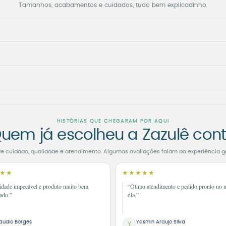
Tamanhos, acabamentos e cuidados, tudo bem explicadinho.
HISTÓRIAS QUE CHEGARAM POR AQUI
uem já escolheu a Zazulê con
re cuidado, qualidade e atendimento. Algumas avaliações falam da experiência g
★★
★★★★★
idade impecável e produto muito bem
“Ótimo atendimento e pedido pronto no
ado.”
dia.”
audio Borges
Yasmin Araujo Silva
Y