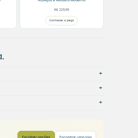
l
Azulejos e Moldura Moderna
R$
229,99
Conhecer a peça
.
+
+
+
Escolher opções
Encontrar uma loja