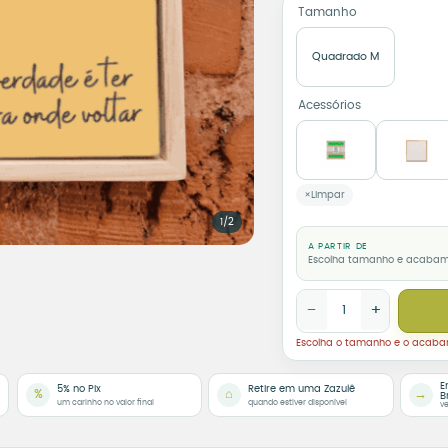
Tamanho
Quadrado M
Acessórios
Limpar
1/2
A PARTIR DE
Escolha tamanho e acaba
Azulejo Decorativo Li
−
+
Escolha o tamanho e o acab
E
5% no Pix
Retire em uma Zazulê
%
⌂
→
B
um carinho no valor final
quando estiver disponível
ve