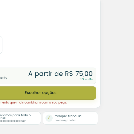
A partir de
R$
75,00
mento
5% no Pix
berdade é Ter para Onde Voltar – Aves Voando quantidade
Escolher opções
amento que mais combinam com a sua peça.
nviamos para todo o
Compra tranquila
✓
rasil
do começo ao fim
ja as opções pelo CEP