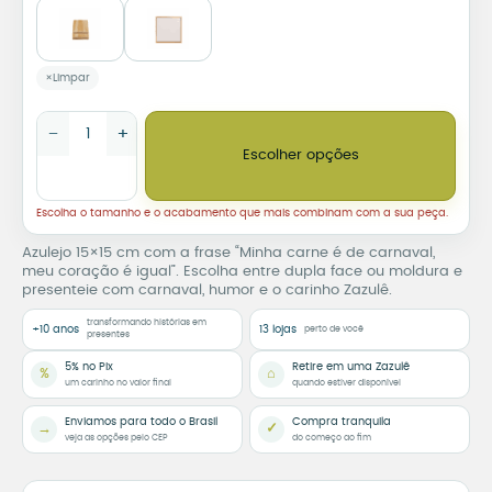
Limpar
Azulejo Decorativo Minha Carne é de Carnaval, Meu Coração é
−
+
Escolher opções
Escolha o tamanho e o acabamento que mais combinam com a sua peça.
Azulejo 15×15 cm com a frase “Minha carne é de carnaval,
meu coração é igual”. Escolha entre dupla face ou moldura e
presenteie com carnaval, humor e o carinho Zazulê.
transformando histórias em
+10 anos
13 lojas
perto de você
presentes
5% no Pix
Retire em uma Zazulê
%
⌂
um carinho no valor final
quando estiver disponível
Enviamos para todo o Brasil
Compra tranquila
→
✓
veja as opções pelo CEP
do começo ao fim