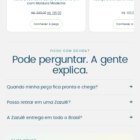
com Moldura Moderna
O preço original era: R$ 260,00.
O preço atual é: R$ 195,00.
R$
260,00
R$
195,00
R$
100,00
Conhecer a peça
Conhecer a peç
FICOU COM DÚVIDA?
Pode perguntar. A gente
explica.
+
Quando minha peça fica pronta e chega?
+
Posso retirar em uma Zazulê?
+
A Zazulê entrega em todo o Brasil?