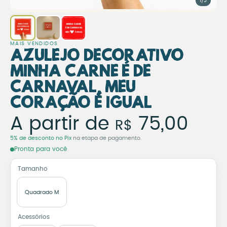
1/3
MAIS VENDIDOS
Azulejo Decorativo
Minha Carne é de
Carnaval, Meu
Coração é Igual
Azulejo Decorativo Minh
A partir de
75,00
R$
5% de desconto no Pix
na etapa de pagamento.
Pronta para você
Tamanho
Quadrado M
Acessórios