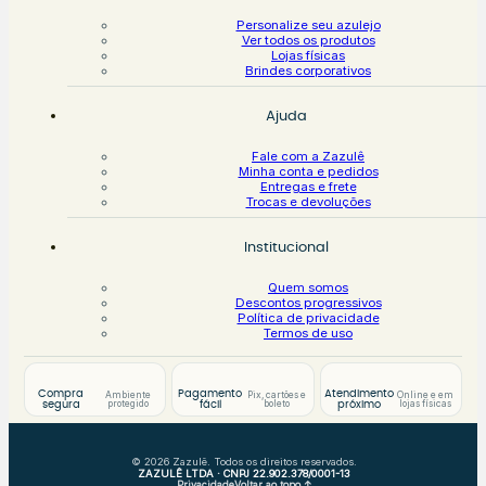
Personalize seu azulejo
Ver todos os produtos
Lojas físicas
Brindes corporativos
Ajuda
Fale com a Zazulê
Minha conta e pedidos
Entregas e frete
Trocas e devoluções
Institucional
Quem somos
Descontos progressivos
Política de privacidade
Termos de uso
Compra
Pagamento
Atendimento
Ambiente
Pix, cartões e
Online e em
protegido
boleto
lojas físicas
segura
fácil
próximo
© 2026 Zazulê. Todos os direitos reservados.
ZAZULÊ LTDA · CNPJ 22.902.378/0001-13
Privacidade
Voltar ao topo ↑