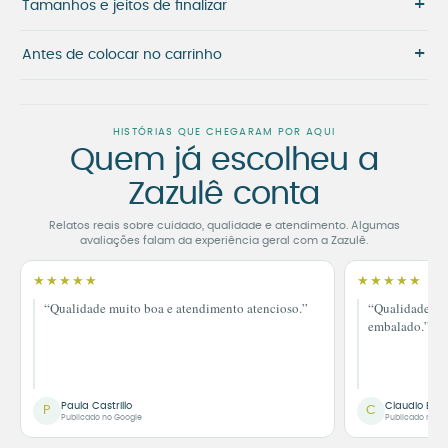
+
Tamanhos e jeitos de finalizar
+
Antes de colocar no carrinho
HISTÓRIAS QUE CHEGARAM POR AQUI
Quem já escolheu a
Zazulê conta
Relatos reais sobre cuidado, qualidade e atendimento. Algumas
avaliações falam da experiência geral com a Zazulê.
★★★★★
★★★★★
“Qualidade muito boa e atendimento atencioso.”
“Qualidade im
embalado.”
Paula Castrillo
Claudio Bor
P
C
Publicado no Google
Publicado no G