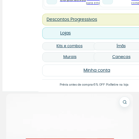
para empresas
com
Descontos Progressivos
Lojas
Kits e combos
Ímãs
Murais
Canecas
Minha conta
Prévia antes de comprar
5% OFF Pix
Retire na loja