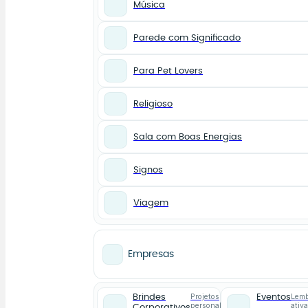
Música
Parede com Significado
Para Pet Lovers
Religioso
Sala com Boas Energias
Signos
Viagem
Empresas
Projetos
Lemb
Brindes
Eventos
personalizados
ativ
Corporativos