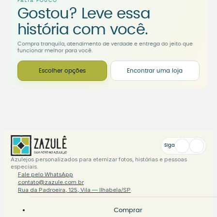
FALTA POUCO
Gostou? Leve essa
história com você.
Compra tranquila, atendimento de verdade e entrega do jeito que
funcionar melhor para você.
Escolher opções
Encontrar uma loja
Siga
Azulejos personalizados para eternizar fotos, histórias e pessoas
especiais.
Fale pelo WhatsApp
contato@zazule.com.br
Rua da Padroeira, 125, Vila — Ilhabela/SP
Comprar