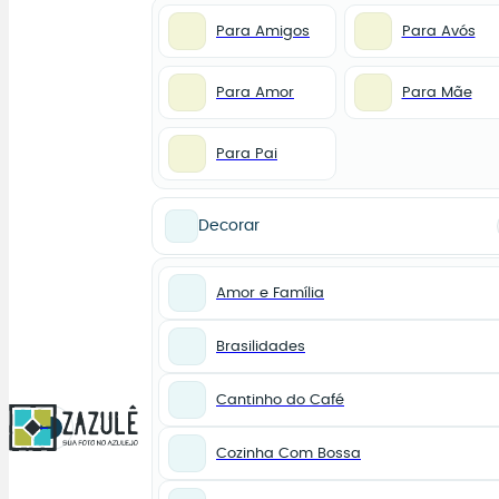
Para Amigos
Para Avós
Para Amor
Para Mãe
Para Pai
Decorar
Amor e Família
Brasilidades
Cantinho do Café
0
Cozinha Com Bossa