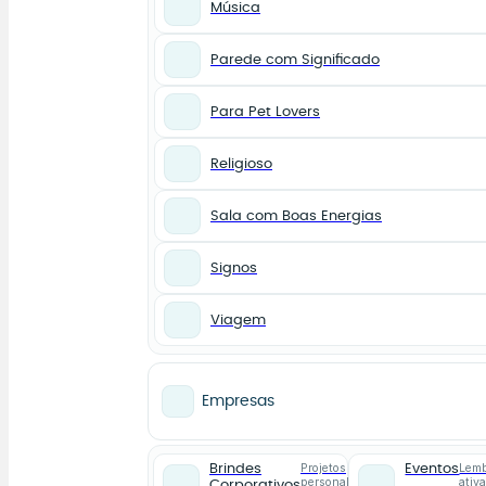
Música
Parede com Significado
Para Pet Lovers
Religioso
Sala com Boas Energias
Signos
Viagem
Empresas
Projetos
Lemb
Brindes
Eventos
personalizados
ativ
Corporativos