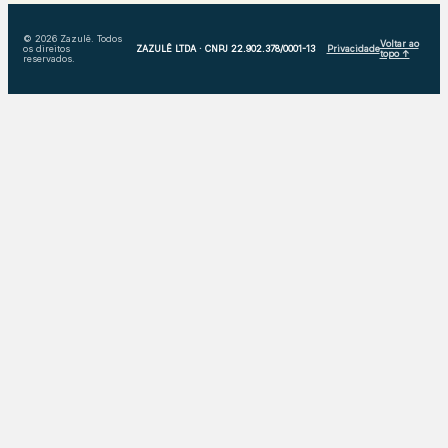
© 2026 Zazulê. Todos
Voltar ao
os direitos
ZAZULÊ LTDA · CNPJ 22.902.378/0001-13
Privacidade
topo ↑
reservados.