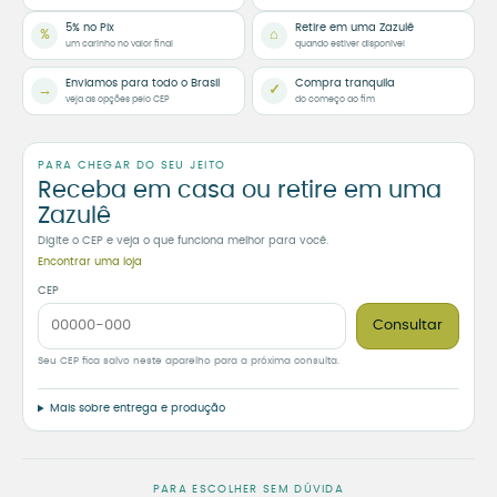
5% no Pix
Retire em uma Zazulê
%
⌂
um carinho no valor final
quando estiver disponível
Enviamos para todo o Brasil
Compra tranquila
→
✓
veja as opções pelo CEP
do começo ao fim
PARA CHEGAR DO SEU JEITO
Receba em casa ou retire em uma
Zazulê
Digite o CEP e veja o que funciona melhor para você.
Encontrar uma loja
CEP
Consultar
Seu CEP fica salvo neste aparelho para a próxima consulta.
Mais sobre entrega e produção
PARA ESCOLHER SEM DÚVIDA