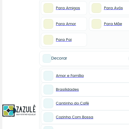
Para Amigos
Para Avós
Para Amor
Para Mãe
Para Pai
Decorar
Amor e Família
Brasilidades
Cantinho do Café
0
Cozinha Com Bossa