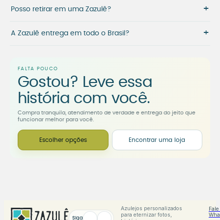
+
Posso retirar em uma Zazulê?
+
A Zazulê entrega em todo o Brasil?
FALTA POUCO
Gostou? Leve essa
história com você.
Compra tranquila, atendimento de verdade e entrega do jeito que
funcionar melhor para você.
Escolher opções
Encontrar uma loja
Azulejos personalizados
Fale
para eternizar fotos,
Wha
Siga