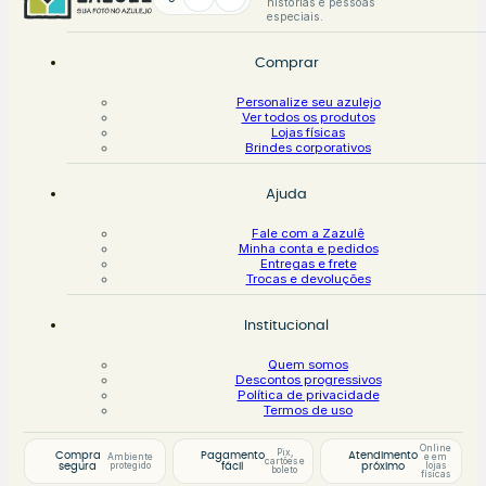
histórias e pessoas
especiais.
Comprar
Personalize seu azulejo
Ver todos os produtos
Lojas físicas
Brindes corporativos
Ajuda
Fale com a Zazulê
Minha conta e pedidos
Entregas e frete
Trocas e devoluções
Institucional
Quem somos
Descontos progressivos
Política de privacidade
Termos de uso
Online
Pix,
Compra
Pagamento
Atendimento
Ambiente
e em
cartões e
protegido
lojas
segura
fácil
próximo
boleto
físicas