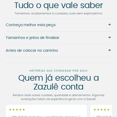
Tudo o que vale saber
Tamanhos, acabamentos e cuidados, tudo bem explicadinho.
+
Conheça melhor esta peça
+
Tamanhos e jeitos de finalizar
+
Antes de colocar no carrinho
HISTÓRIAS QUE CHEGARAM POR AQUI
Quem já escolheu a
Zazulê conta
Relatos reais sobre cuidado, qualidade e atendimento. Algumas
avaliações falam da experiência geral com a Zazulê.
★★★★★
★★★★★
“Qualidade muito boa e atendimento atencioso.”
“Qualidade im