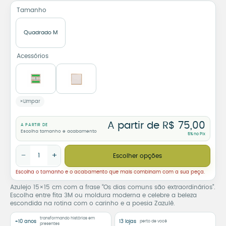
Tamanho
Quadrado M
Acessórios
Limpar
A partir de
R$
75,00
A PARTIR DE
Escolha tamanho e acabamento
5% no Pix
Azulejo Decorativo Os Dias Comuns São Extraordinários quanti
−
+
Escolher opções
Escolha o tamanho e o acabamento que mais combinam com a sua peça.
Azulejo 15×15 cm com a frase “Os dias comuns são extraordinários”.
Escolha entre fita 3M ou moldura moderna e celebre a beleza
escondida na rotina com o carinho e a poesia Zazulê.
transformando histórias em
+10 anos
13 lojas
perto de você
presentes