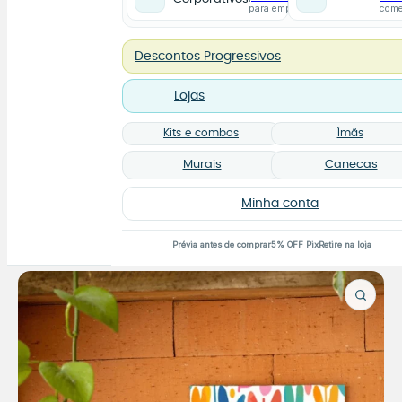
para empresas
com
Descontos Progressivos
Lojas
Kits e combos
Ímãs
Murais
Canecas
Minha conta
Prévia antes de comprar
5% OFF Pix
Retire na loja