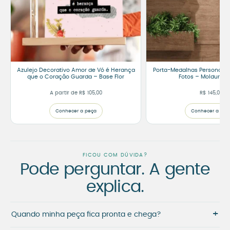
Azulejo Decorativo Amor de Vó é Herança
Porta-Medalhas Personaliz
que o Coração Guarda – Base Flor
Fotos – Moldura R
A partir de
R$
105,00
R$
145,00
Conhecer a peça
Conhecer a peç
FICOU COM DÚVIDA?
Pode perguntar. A gente
explica.
+
Quando minha peça fica pronta e chega?