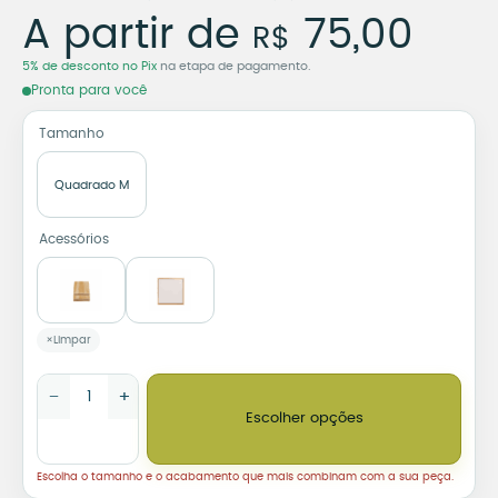
Azulejo Decorativo Quem
A partir de
75,00
R$
5% de desconto no Pix
na etapa de pagamento.
Pronta para você
Tamanho
Quadrado M
Acessórios
Limpar
Azulejo Decorativo Quem Não Gosta de Samba – Dorival Caym
−
+
Escolher opções
Escolha o tamanho e o acabamento que mais combinam com a sua peça.