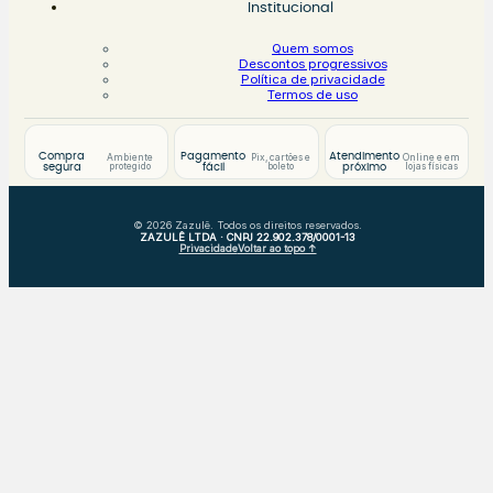
Institucional
Quem somos
Descontos progressivos
Política de privacidade
Termos de uso
Compra
Pagamento
Atendimento
Ambiente
Pix, cartões e
Online e em
protegido
boleto
lojas físicas
segura
fácil
próximo
© 2026 Zazulê. Todos os direitos reservados.
ZAZULÊ LTDA · CNPJ 22.902.378/0001-13
Privacidade
Voltar ao topo ↑