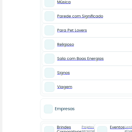
Música
Parede com Significado
Para Pet Lovers
Religioso
Sala com Boas Energias
Signos
Viagem
Empresas
Projetos
Lemb
Brindes
Eventos
personalizados
ativ
Corporativos