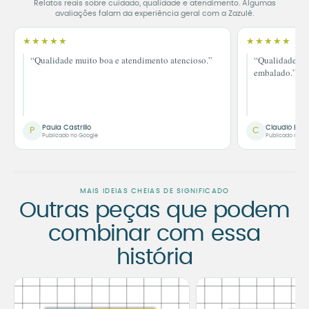
Relatos reais sobre cuidado, qualidade e atendimento. Algumas
avaliações falam da experiência geral com a Zazulê.
★★★★★
★★★★★
“Qualidade muito boa e atendimento atencioso.”
“Qualidade im
embalado.”
Paula Castrillo
Claudio Bor
P
C
Publicado no Google
Publicado no G
MAIS IDEIAS CHEIAS DE SIGNIFICADO
Outras peças que podem
combinar com essa
história