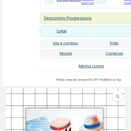
para empresas
com
Descontos Progressivos
Lojas
Kits e combos
Ímãs
Murais
Canecas
Minha conta
Prévia antes de comprar
5% OFF Pix
Retire na loja