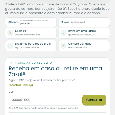
Azulejo 15×15 cm com a frase de Dorival Caymmi “Quem não
gosta de samba, bom sujeito não é”. Escolha entre dupla face
ou moldura e presenteie com samba, humor e o carinho
Zazulê.
transformando histórias em
+10 anos
13 lojas
perto de você
presentes
5% no Pix
Retire em uma Zazulê
%
⌂
um carinho no valor final
quando estiver disponível
Enviamos para todo o Brasil
Compra tranquila
→
✓
veja as opções pelo CEP
do começo ao fim
PARA CHEGAR DO SEU JEITO
Receba em casa ou retire em uma
Zazulê
Digite o CEP e veja o que funciona melhor para você.
Encontrar uma loja
CEP
Consultar
Seu CEP fica salvo neste aparelho para a próxima consulta.