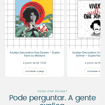
Azulejo Decorativo Elza Soares – Dupla
Azulejo Decorativo Viver 
face ou Moldura
Sonhar – Dupla face o
A partir de
R$
75,00
A partir de
R$
75
Conhecer a peça
Conhecer a peç
FICOU COM DÚVIDA?
Pode perguntar. A gente