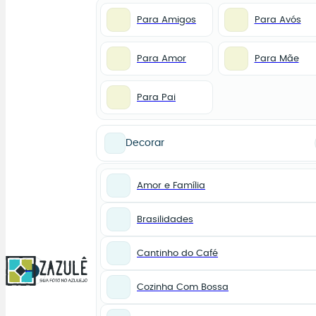
Para Amigos
Para Avós
Para Amor
Para Mãe
Para Pai
Decorar
Amor e Família
Brasilidades
Cantinho do Café
0
Cozinha Com Bossa