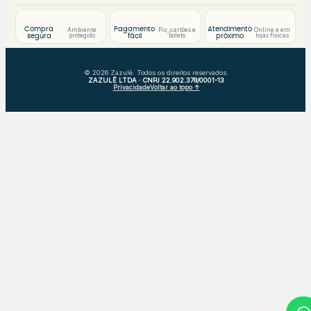
Compra
Pagamento
Atendimento
Ambiente
Pix, cartões e
Online e em
protegido
boleto
lojas físicas
segura
fácil
próximo
© 2026 Zazulê. Todos os direitos reservados.
ZAZULÊ LTDA · CNPJ 22.902.378/0001-13
Privacidade
Voltar ao topo ↑