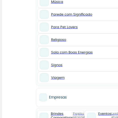
Música
Parede com Significado
Para Pet Lovers
Religioso
Sala com Boas Energias
Signos
Viagem
Empresas
Projetos
Lemb
Brindes
Eventos
personalizados
ativ
Corporativos