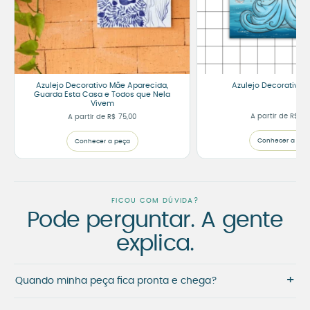
Azulejo Decorativo Mãe Aparecida,
Azulejo Decorativo 
Guarda Esta Casa e Todos que Nela
Vivem
A partir de
R$
75
A partir de
R$
75,00
Conhecer a peç
Conhecer a peça
FICOU COM DÚVIDA?
Pode perguntar. A gente
explica.
+
Quando minha peça fica pronta e chega?