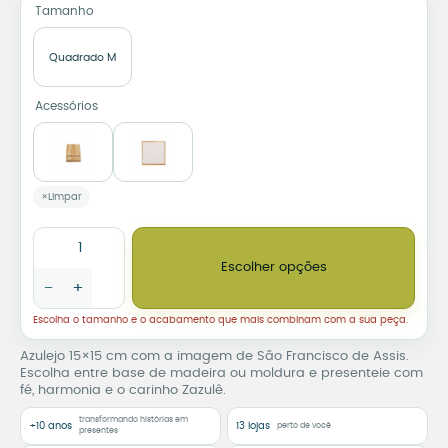
Tamanho
Quadrado M
Acessórios
Limpar
Azulejo Decorativo São Francisco de Assis quantidade
Escolher opções
−
+
Escolha o tamanho e o acabamento que mais combinam com a sua peça.
Azulejo 15×15 cm com a imagem de São Francisco de Assis.
Escolha entre base de madeira ou moldura e presenteie com
fé, harmonia e o carinho Zazulê.
transformando histórias em
+10 anos
13 lojas
perto de você
presentes