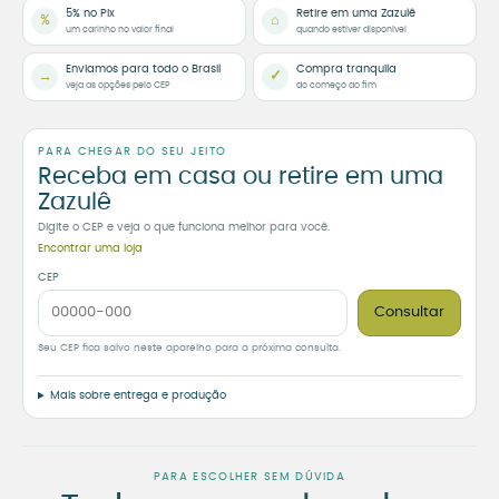
5% no Pix
Retire em uma Zazulê
%
⌂
um carinho no valor final
quando estiver disponível
Enviamos para todo o Brasil
Compra tranquila
→
✓
veja as opções pelo CEP
do começo ao fim
PARA CHEGAR DO SEU JEITO
Receba em casa ou retire em uma
Zazulê
Digite o CEP e veja o que funciona melhor para você.
Encontrar uma loja
CEP
Consultar
Seu CEP fica salvo neste aparelho para a próxima consulta.
Mais sobre entrega e produção
PARA ESCOLHER SEM DÚVIDA