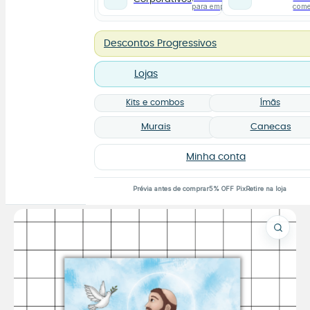
para empresas
com
Descontos Progressivos
Lojas
Kits e combos
Ímãs
Murais
Canecas
Minha conta
Prévia antes de comprar
5% OFF Pix
Retire na loja