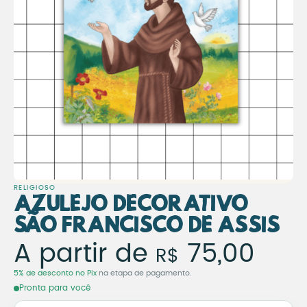
RELIGIOSO
Azulejo Decorativo
São Francisco de Assis
Azulejo Decorativo São 
A partir de
75,00
R$
5% de desconto no Pix
na etapa de pagamento.
Pronta para você