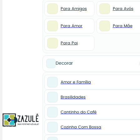
Para Amigos
Para Avós
Para Amor
Para Mãe
Para Pai
Decorar
Amor e Família
Brasilidades
Cantinho do Café
0
Cozinha Com Bossa