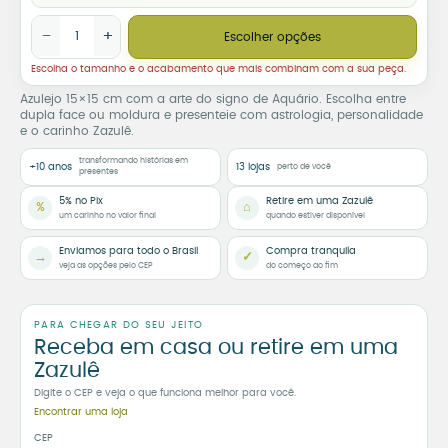
Azulejo Decorativo Signo de Aquário quantidade
−
+
Escolher opções
Escolha o tamanho e o acabamento que mais combinam com a sua peça.
Azulejo 15×15 cm com a arte do signo de Aquário. Escolha entre
dupla face ou moldura e presenteie com astrologia, personalidade
e o carinho Zazulê.
transformando histórias em
+10 anos
13 lojas
perto de você
presentes
5% no Pix
Retire em uma Zazulê
%
⌂
um carinho no valor final
quando estiver disponível
Enviamos para todo o Brasil
Compra tranquila
→
✓
veja as opções pelo CEP
do começo ao fim
PARA CHEGAR DO SEU JEITO
Receba em casa ou retire em uma
Zazulê
Digite o CEP e veja o que funciona melhor para você.
Encontrar uma loja
CEP