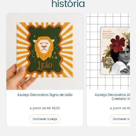
história
Azulejo Decorativo Signo de Leão
Azulejo Decorativo Alegri
Caetano Velo
A partir de
R$
65,00
A partir de
R$
75
Conhecer a peça
Conhecer a peç