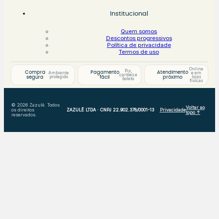
Institucional
Quem somos
Descontos progressivos
Política de privacidade
Termos de uso
Online
Pix,
Compra
Pagamento
Atendimento
Ambiente
e em
cartões e
protegido
lojas
segura
fácil
próximo
boleto
físicas
© 2026 Zazulê. Todos
Voltar ao
os direitos
ZAZULÊ LTDA · CNPJ 22.902.378/0001-13
Privacidade
topo ↑
reservados.