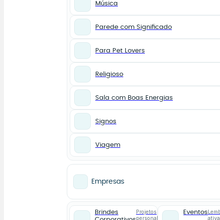
Música
Parede com Significado
Para Pet Lovers
Religioso
Sala com Boas Energias
Signos
Viagem
Empresas
Projetos
Lemb
Brindes
Eventos
personalizados
ativ
Corporativos