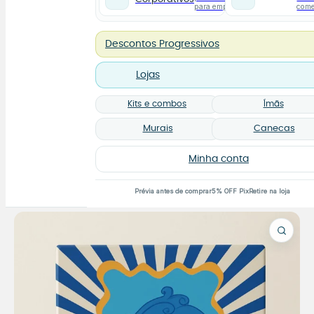
para empresas
com
Descontos Progressivos
Lojas
Kits e combos
Ímãs
Murais
Canecas
Minha conta
Prévia antes de comprar
5% OFF Pix
Retire na loja