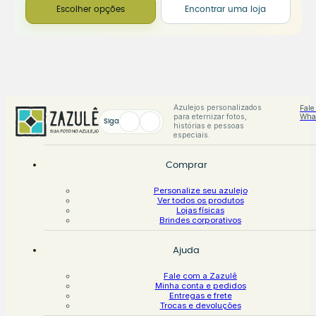
Escolher opções
Encontrar uma loja
Azulejos personalizados
Fale
para eternizar fotos,
Wha
Siga
histórias e pessoas
especiais.
Comprar
Personalize seu azulejo
Ver todos os produtos
Lojas físicas
Brindes corporativos
Ajuda
Fale com a Zazulê
Minha conta e pedidos
Entregas e frete
Trocas e devoluções