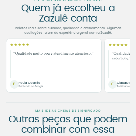
Quem já escolheu a
Zazulê conta
Relatos reais sobre cuidado, qualidade e atendimento. Algumas
avaliações falam da experiência geral com a Zazulê.
★★★★★
★★★★★
“Qualidade muito boa e atendimento atencioso.”
“Qualidade im
embalado.”
Paula Castrillo
Claudio Bor
P
C
Publicado no Google
Publicado no G
MAIS IDEIAS CHEIAS DE SIGNIFICADO
Outras peças que podem
combinar com essa