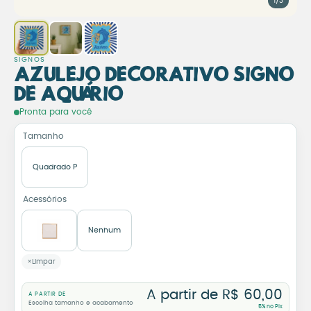
1/3
SIGNOS
Azulejo Decorativo Signo
de Aquário
Azulejo Decorativo Signo d
Pronta para você
Tamanho
Quadrado P
Acessórios
Nenhum
Limpar
A partir de
R$
60,00
A PARTIR DE
Escolha tamanho e acabamento
5% no Pix