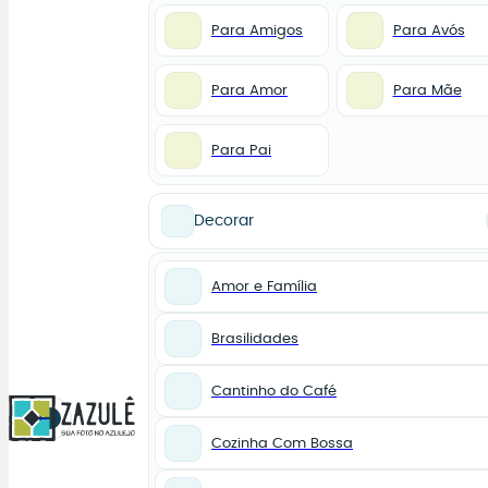
Para Amigos
Para Avós
Para Amor
Para Mãe
Para Pai
Decorar
Amor e Família
Brasilidades
Cantinho do Café
0
Cozinha Com Bossa