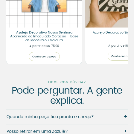
Azulejo Decorativo Nossa Senhora
Azulejo Decorativo Sign
Aparecida do Imaculado Coração – Base
de Madeira ou Moldura
A partir de
R$
65
A partir de
R$
75,00
Conhecer a peç
Conhecer a peça
FICOU COM DÚVIDA?
Pode perguntar. A gente
explica.
+
Quando minha peça fica pronta e chega?
+
Posso retirar em uma Zazulê?