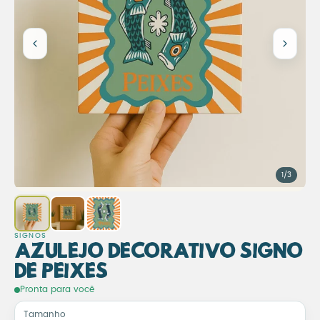
1/3
SIGNOS
Azulejo Decorativo Signo
de Peixes
Azulejo Decorativo Signo d
Pronta para você
Tamanho