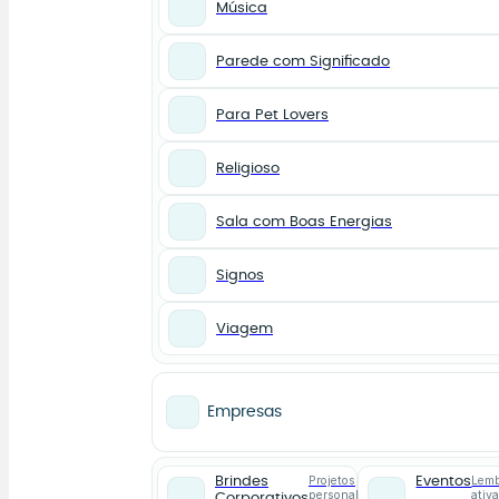
Música
Parede com Significado
Para Pet Lovers
Religioso
Sala com Boas Energias
Signos
Viagem
Empresas
Projetos
Lemb
Brindes
Eventos
personalizados
ativ
Corporativos