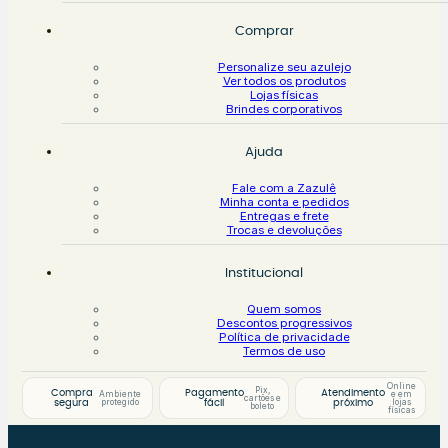
Comprar
Personalize seu azulejo
Ver todos os produtos
Lojas físicas
Brindes corporativos
Ajuda
Fale com a Zazulê
Minha conta e pedidos
Entregas e frete
Trocas e devoluções
Institucional
Quem somos
Descontos progressivos
Política de privacidade
Termos de uso
Online
Pix,
Compra
Pagamento
Atendimento
Ambiente
e em
cartões e
protegido
lojas
segura
fácil
próximo
boleto
físicas