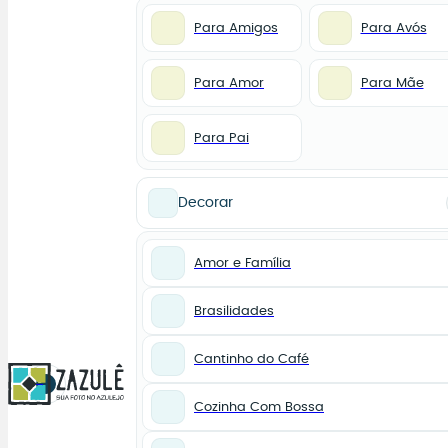
Para Amigos
Para Avós
Para Amor
Para Mãe
Para Pai
Decorar
Amor e Família
Brasilidades
Cantinho do Café
0
Cozinha Com Bossa