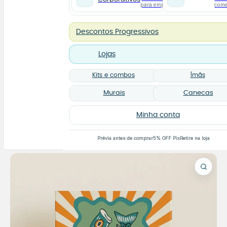
para empresas
com
Descontos Progressivos
Lojas
Kits e combos
Ímãs
Murais
Canecas
Minha conta
Prévia antes de comprar
5% OFF Pix
Retire na loja