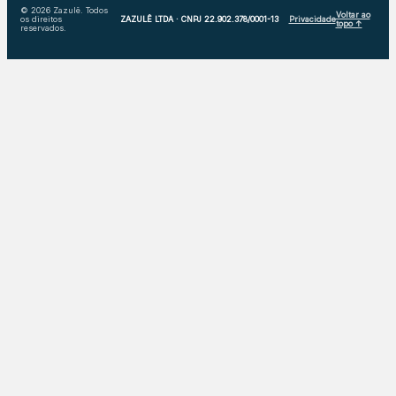
© 2026 Zazulê. Todos
Voltar ao
os direitos
ZAZULÊ LTDA · CNPJ 22.902.378/0001-13
Privacidade
topo ↑
reservados.