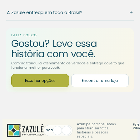
+
A Zazulê entrega em todo o Brasil?
FALTA POUCO
Gostou? Leve essa
história com você.
Compra tranquila, atendimento de verdade e entrega do jeito que
funcionar melhor para você.
Escolher opções
Encontrar uma loja
Azulejos personalizados
Fale
para eternizar fotos,
Wha
Siga
histórias e pessoas
especiais.