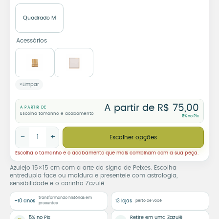
Quadrado M
Acessórios
Limpar
A partir de
R$
75,00
A PARTIR DE
Escolha tamanho e acabamento
5% no Pix
Azulejo Decorativo Signo de Peixes quantidade
−
+
Escolher opções
Escolha o tamanho e o acabamento que mais combinam com a sua peça.
Azulejo 15×15 cm com a arte do signo de Peixes. Escolha
entredupla face ou moldura e presenteie com astrologia,
sensibilidade e o carinho Zazulê.
transformando histórias em
+10 anos
13 lojas
perto de você
presentes
5% no Pix
Retire em uma Zazulê