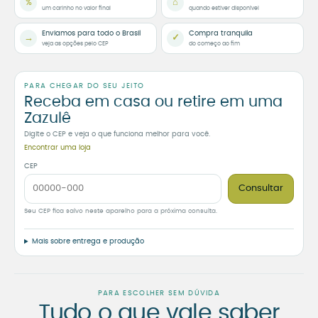
%
⌂
um carinho no valor final
quando estiver disponível
Enviamos para todo o Brasil
Compra tranquila
→
✓
veja as opções pelo CEP
do começo ao fim
PARA CHEGAR DO SEU JEITO
Receba em casa ou retire em uma
Zazulê
Digite o CEP e veja o que funciona melhor para você.
Encontrar uma loja
CEP
Consultar
Seu CEP fica salvo neste aparelho para a próxima consulta.
Mais sobre entrega e produção
PARA ESCOLHER SEM DÚVIDA
Tudo o que vale saber