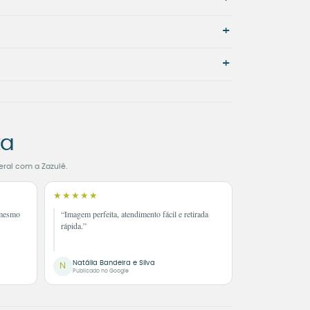
+
+
ta
eral com a Zazulê.
★★★★★
 mesmo
“Imagem perfeita, atendimento fácil e retirada
rápida.”
Natália Bandeira e Silva
N
Publicado no Google