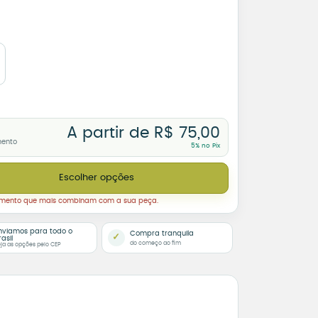
A partir de
R$
75,00
mento
5% no Pix
er é Melhor que Sonhar – Dupla face ou Moldura quantidade
Escolher opções
amento que mais combinam com a sua peça.
nviamos para todo o
Compra tranquila
✓
rasil
do começo ao fim
ja as opções pelo CEP