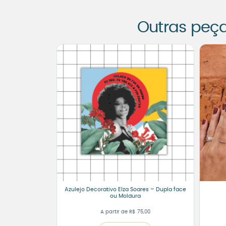
Outras peç
Azulejo Decorativo Elza Soares – Dupla face
ou Moldura
A partir de
R$
75,00