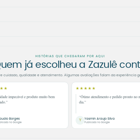
HISTÓRIAS QUE CHEGARAM POR AQUI
uem já escolheu a Zazulê con
re cuidado, qualidade e atendimento. Algumas avaliações falam da experiência g
★★
★★★★★
idade impecável e produto muito bem
“Ótimo atendimento e pedido pronto no
ado.”
dia.”
audio Borges
Yasmin Araujo Silva
Y
blicado no Google
Publicado no Google