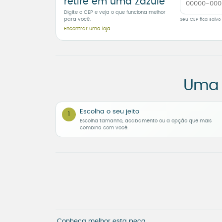
retire em uma Zazulê
Digite o CEP e veja o que funciona melhor
para você.
Seu CEP fica salvo
Encontrar uma loja
Uma 
Escolha o seu jeito
1
Escolha tamanho, acabamento ou a opção que mais
combina com você.
Conheça melhor esta peça