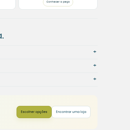
Conhecer a peça
.
+
+
+
Escolher opções
Encontrar uma loja