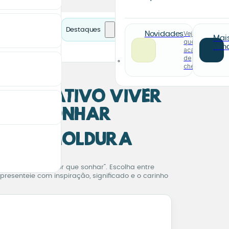
Destaques
Veja o
Novidades
Mai
que
ven
acabou
de
chegar
Decorativo Viver
 que Sonhar
ce ou Moldura
Decorativo Viver é Melh
ase “Viver é melhor que sonhar”. Escolha entre
presenteie com inspiração, significado e o carinho