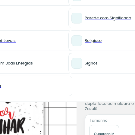
Parede com Significado
t Lovers
Religioso
Azulejo Decorativo Viver é Melhor que Sonhar – Dupla face ou Moldura
MÚSICA
Azulejo 
om Boas Energias
Signos
é Melhor
Dupla fa
m
Azulejo 
Pronta para você
Azulejo 15×15 cm com a fr
dupla face ou moldura e 
Zazulê.
Tamanho
Quadrado M