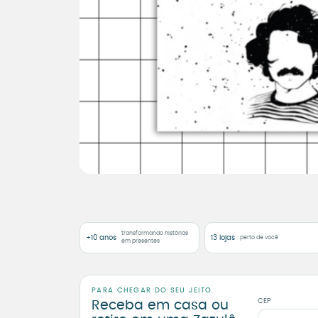
transformando histórias
+10 anos
13 lojas
perto de você
em presentes
PARA CHEGAR DO SEU JEITO
CEP
Receba em casa ou