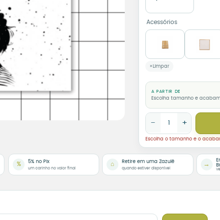
Acessórios
Limpar
A PARTIR DE
Escolha tamanho e acaba
Azulejo Decorativo Viv
−
+
Escolha o tamanho e o acab
E
5% no Pix
Retire em uma Zazulê
%
⌂
→
B
um carinho no valor final
quando estiver disponível
ve