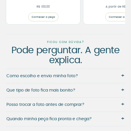
R$
100,00
A partir de
R$
105
Conhecer a peça
Conhecer a peç
FICOU COM DÚVIDA?
Pode perguntar. A gente
explica.
+
Como escolho e envio minha foto?
+
Que tipo de foto fica mais bonito?
+
Posso trocar a foto antes de comprar?
+
Quando minha peça fica pronta e chega?