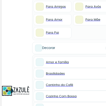
Para Amigos
Para Avós
Para Amor
Para Mãe
Para Pai
Decorar
Amor e Família
Brasilidades
Cantinho do Café
0
Cozinha Com Bossa