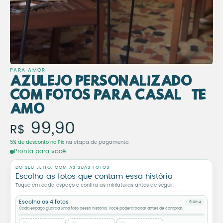
PARA AMOR
Azulejo Personalizado
com Fotos para Casal “Te
Amo”
Azulejo Personalizado com
99,90
R$
5% de desconto no Pix
na etapa de pagamento.
Pronta para você
DO SEU JEITO, COM AS SUAS FOTOS
Escolha as fotos que contam essa história
Toque em cada espaço e confira as miniaturas antes de seguir.
Escolha as 4 fotos
0 de 4
Cada espaço guarda uma foto dessa história. Você poderá trocar antes de comprar.