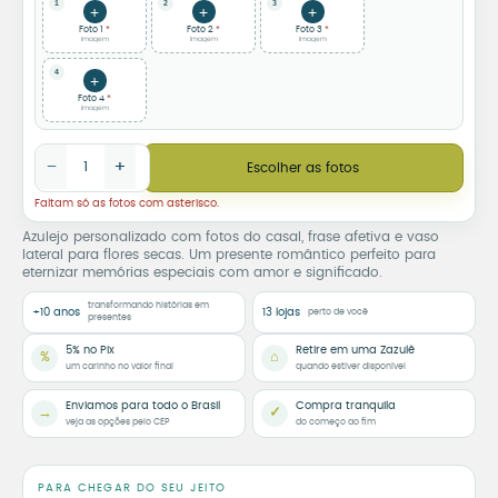
1
2
3
+
+
+
Foto 1
Foto 2
Foto 3
Imagem
Imagem
Imagem
4
+
Foto 4
Imagem
Azulejo Personalizado com Fotos para Casal “Te Amo” quantid
−
+
Escolher as fotos
Faltam só as fotos com asterisco.
Azulejo personalizado com fotos do casal, frase afetiva e vaso
lateral para flores secas. Um presente romântico perfeito para
eternizar memórias especiais com amor e significado.
transformando histórias em
+10 anos
13 lojas
perto de você
presentes
5% no Pix
Retire em uma Zazulê
%
⌂
um carinho no valor final
quando estiver disponível
Enviamos para todo o Brasil
Compra tranquila
→
✓
veja as opções pelo CEP
do começo ao fim
PARA CHEGAR DO SEU JEITO