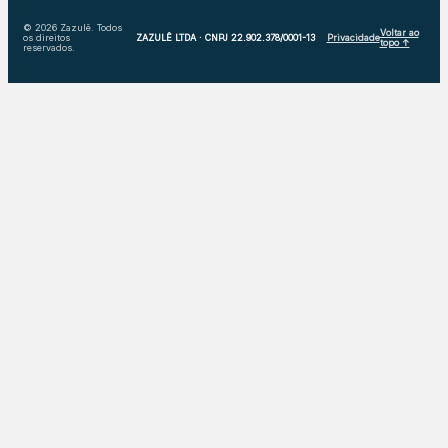
© 2026 Zazulê. Todos
Voltar ao
os direitos
ZAZULÊ LTDA · CNPJ 22.902.378/0001-13
Privacidade
topo ↑
reservados.