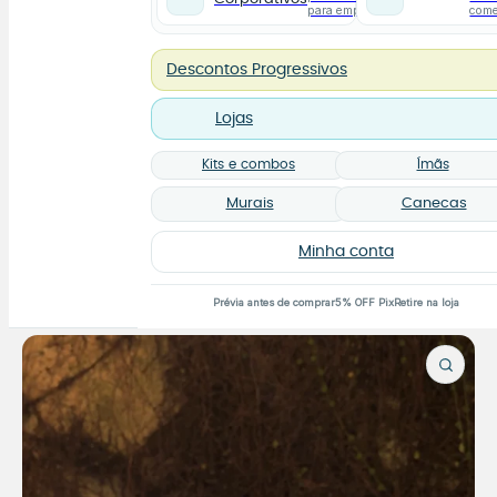
para empresas
com
Descontos Progressivos
Lojas
Kits e combos
Ímãs
Murais
Canecas
Minha conta
Prévia antes de comprar
5% OFF Pix
Retire na loja