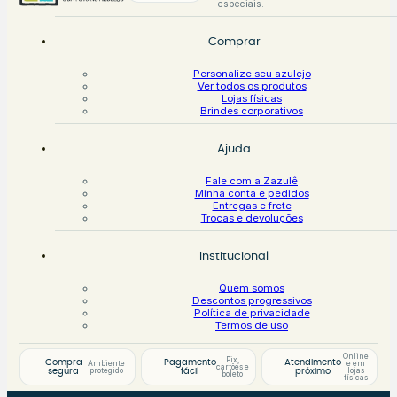
especiais.
Comprar
Personalize seu azulejo
Ver todos os produtos
Lojas físicas
Brindes corporativos
Ajuda
Fale com a Zazulê
Minha conta e pedidos
Entregas e frete
Trocas e devoluções
Institucional
Quem somos
Descontos progressivos
Política de privacidade
Termos de uso
Online
Pix,
Compra
Pagamento
Atendimento
Ambiente
e em
cartões e
protegido
lojas
segura
fácil
próximo
boleto
físicas