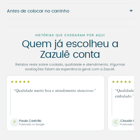
+
Antes de colocar no carrinho
HISTÓRIAS QUE CHEGARAM POR AQUI
Quem já escolheu a
Zazulê conta
Relatos reais sobre cuidado, qualidade e atendimento. Algumas
avaliações falam da experiência geral com a Zazulê.
★★★★★
★★★★★
“Qualidade muito boa e atendimento atencioso.”
“Qualidade im
embalado.”
Paula Castrillo
Claudio Bor
P
C
Publicado no Google
Publicado no G