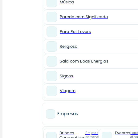
Música
Parede com Significado
Para Pet Lovers
Religioso
Sala com Boas Energias
Signos
Viagem
Empresas
Projetos
Lemb
Brindes
Eventos
personalizados
ativ
Corporativos