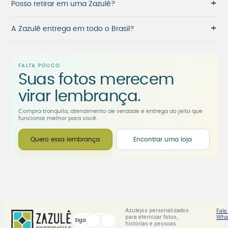
+
Posso retirar em uma Zazulê?
+
A Zazulê entrega em todo o Brasil?
FALTA POUCO
Suas fotos merecem
virar lembrança.
Compra tranquila, atendimento de verdade e entrega do jeito que
funcionar melhor para você.
Quero essa lembrança
Encontrar uma loja
Azulejos personalizados
Fale
para eternizar fotos,
Wha
Siga
histórias e pessoas