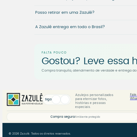
Posso retirar em uma Zazulê?
A Zazulê entrega em todo o Brasil?
FALTA POUCO
Gostou? Leve essa h
Compra tranquila, atendimento de verdade e entrega do 
Fale
Azulejos personalizados
Wha
para eternizar fotos,
Siga
histórias e pessoas
especiais.
Compra segura
Ambiente protegido
© 2026 Zazulê. Todos os direitos reservados.