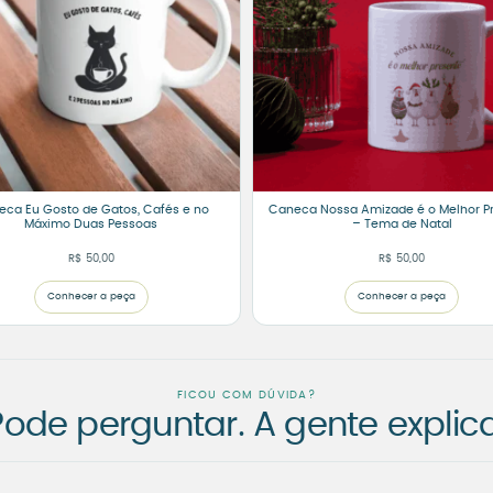
ca Eu Gosto de Gatos, Cafés e no
Caneca Nossa Amizade é o Melhor P
Máximo Duas Pessoas
– Tema de Natal
R$
50,00
R$
50,00
Conhecer a peça
Conhecer a peça
FICOU COM DÚVIDA?
Pode perguntar. A gente explica