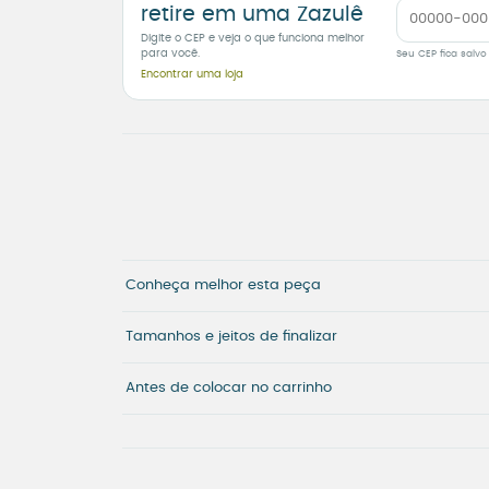
retire em uma Zazulê
Digite o CEP e veja o que funciona melhor
para você.
Seu CEP fica salvo
Encontrar uma loja
Conheça melhor esta peça
Tamanhos e jeitos de finalizar
Antes de colocar no carrinho