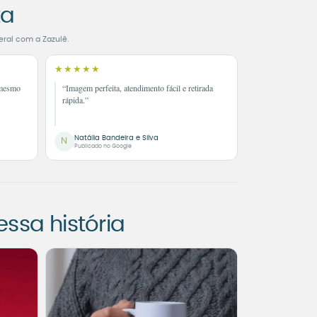
ta
eral com a Zazulê.
★★★★★
 mesmo
“Imagem perfeita, atendimento fácil e retirada
rápida.”
Natália Bandeira e Silva
N
Publicado no Google
sa história