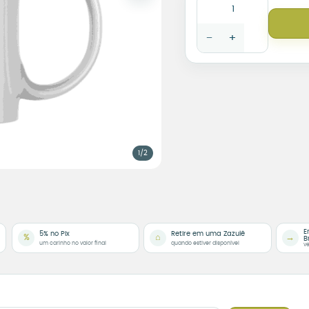
−
+
1/2
E
5% no Pix
Retire em uma Zazulê
%
⌂
→
B
um carinho no valor final
quando estiver disponível
ve