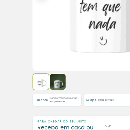
transformando histórias
+10 anos
13 lojas
perto de você
em presentes
PARA CHEGAR DO SEU JEITO
CEP
Receba em casa ou