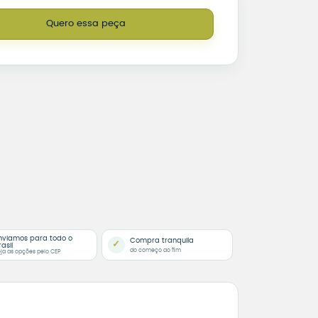
Quero essa peça
nviamos para todo o
Compra tranquila
✓
rasil
do começo ao fim
ja as opções pelo CEP