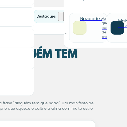
Destaques
Veja o
Novidades
Mai
que
ven
acabou
de
chegar
Ninguém Tem
da
Ninguém Tem Que Na
de pagamento.
 frase “Ninguém tem que nada”. Um manifesto de
rio que aquece o café e a alma com muito estilo
ue Nada quantidade