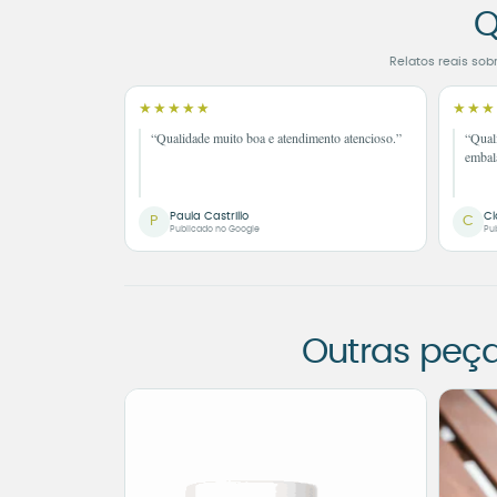
Q
Relatos reais sob
★★★★★
★★★
“Qualidade muito boa e atendimento atencioso.”
“Qual
embal
Paula Castrillo
Cl
P
C
Publicado no Google
Pu
Outras peç