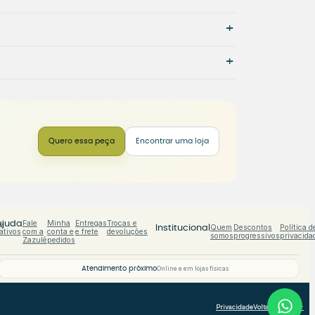
+
+
Quero essa peça
Encontrar uma loja
s
Fale
Minha
Entregas
Trocas e
Ajuda
Quem
Descontos
Política d
Institucional
ativos
com a
conta e
e frete
devoluções
somos
progressivos
privacida
Zazulê
pedidos
Atendimento próximo
Online e em lojas físicas
Privacidade
Voltar ao topo ↑