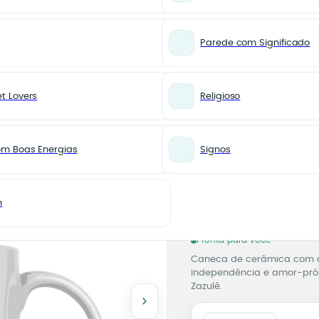
Parede com Significado
t Lovers
Religioso
ada
MAIS VENDIDOS
Caneca 
om Boas Energias
Signos
Que Na
Caneca 
50,00
R$
m
5% de desconto no Pix
na etapa 
Pronta para você
Caneca de cerâmica com a
independência e amor-próp
Zazulê.
Caneca Ninguém Tem Q