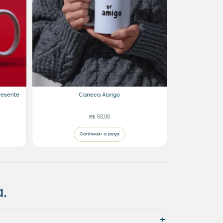
resente
Caneca Abrigo
R$
50,00
Conhecer a peça
.
+