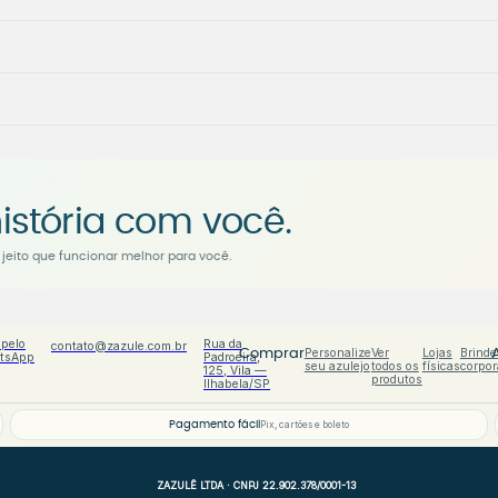
istória com você.
jeito que funcionar melhor para você.
 pelo
Rua da
contato@zazule.com.br
Personalize
Ver
Lojas
Brinde
Comprar
tsApp
Padroeira,
seu azulejo
todos os
físicas
corpor
125, Vila —
produtos
Ilhabela/SP
Pagamento fácil
Pix, cartões e boleto
ZAZULÊ LTDA · CNPJ 22.902.378/0001-13