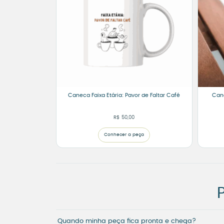
Caneca Faixa Etária: Pavor de Faltar Café
Cane
R$
50,00
Conhecer a peça
Quando minha peça fica pronta e chega?