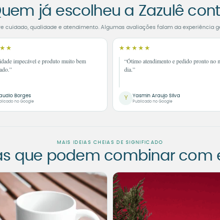
uem já escolheu a Zazulê con
re cuidado, qualidade e atendimento. Algumas avaliações falam da experiência g
★★
★★★★★
idade impecável e produto muito bem
“Ótimo atendimento e pedido pronto no
ado.”
dia.”
audio Borges
Yasmin Araujo Silva
Y
blicado no Google
Publicado no Google
MAIS IDEIAS CHEIAS DE SIGNIFICADO
as que podem combinar com es