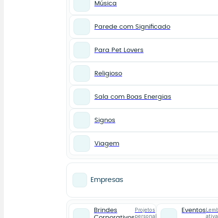
Música
Parede com Significado
Para Pet Lovers
Religioso
Sala com Boas Energias
Signos
Viagem
Empresas
Projetos
Lemb
Brindes
Eventos
personalizados
ativ
Corporativos