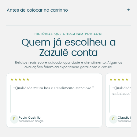
+
Antes de colocar no carrinho
HISTÓRIAS QUE CHEGARAM POR AQUI
Quem já escolheu a
Zazulê conta
Relatos reais sobre cuidado, qualidade e atendimento. Algumas
avaliações falam da experiência geral com a Zazulê.
★★★★★
★★★★★
“Qualidade muito boa e atendimento atencioso.”
“Qualidade im
embalado.”
Paula Castrillo
Claudio Bor
P
C
Publicado no Google
Publicado no G