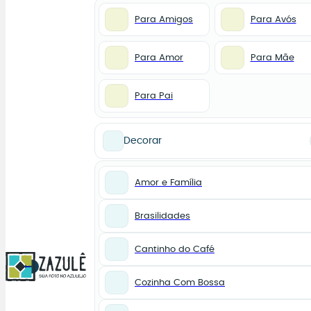
Para Amigos
Para Avós
Para Amor
Para Mãe
Para Pai
Decorar
Amor e Família
Brasilidades
Cantinho do Café
0
Cozinha Com Bossa