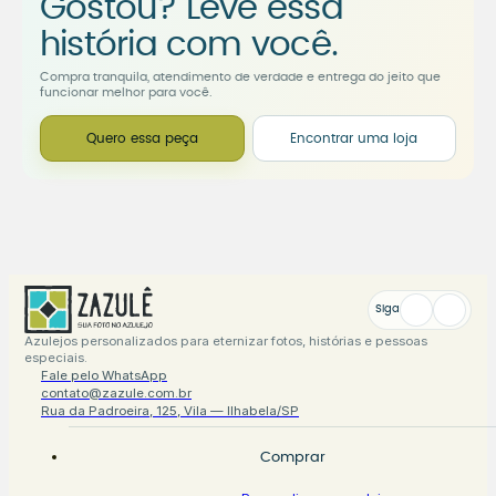
Gostou? Leve essa
história com você.
Compra tranquila, atendimento de verdade e entrega do jeito que
funcionar melhor para você.
Quero essa peça
Encontrar uma loja
Siga
Azulejos personalizados para eternizar fotos, histórias e pessoas
especiais.
Fale pelo WhatsApp
contato@zazule.com.br
Rua da Padroeira, 125, Vila — Ilhabela/SP
Comprar