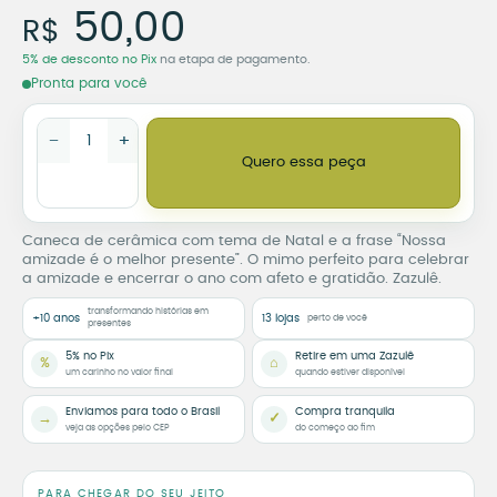
Caneca Nossa Amizade é o
50,00
R$
5% de desconto no Pix
na etapa de pagamento.
Pronta para você
Caneca Nossa Amizade é o Melhor Presente – Tema de Natal 
−
+
Quero essa peça
Caneca de cerâmica com tema de Natal e a frase “Nossa
amizade é o melhor presente”. O mimo perfeito para celebrar
a amizade e encerrar o ano com afeto e gratidão. Zazulê.
transformando histórias em
+10 anos
13 lojas
perto de você
presentes
5% no Pix
Retire em uma Zazulê
%
⌂
um carinho no valor final
quando estiver disponível
Enviamos para todo o Brasil
Compra tranquila
→
✓
veja as opções pelo CEP
do começo ao fim
PARA CHEGAR DO SEU JEITO