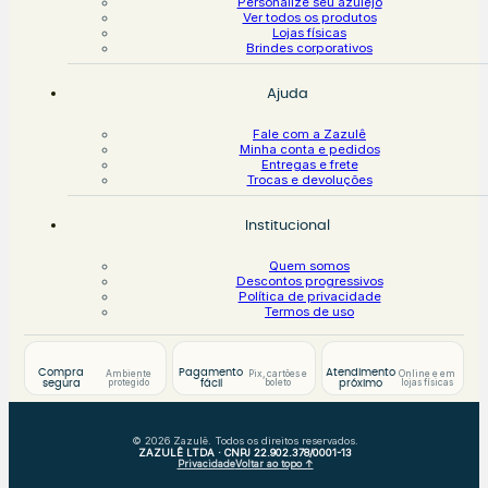
Personalize seu azulejo
Ver todos os produtos
Lojas físicas
Brindes corporativos
Ajuda
Fale com a Zazulê
Minha conta e pedidos
Entregas e frete
Trocas e devoluções
Institucional
Quem somos
Descontos progressivos
Política de privacidade
Termos de uso
Compra
Pagamento
Atendimento
Ambiente
Pix, cartões e
Online e em
protegido
boleto
lojas físicas
segura
fácil
próximo
© 2026 Zazulê. Todos os direitos reservados.
ZAZULÊ LTDA · CNPJ 22.902.378/0001-13
Privacidade
Voltar ao topo ↑