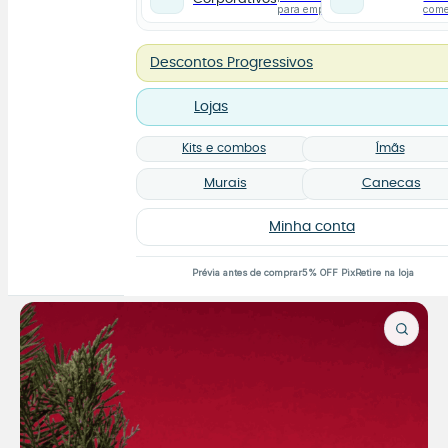
para empresas
com
Descontos Progressivos
Lojas
Kits e combos
Ímãs
Murais
Canecas
Minha conta
Prévia antes de comprar
5% OFF Pix
Retire na loja