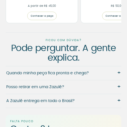
A partir de
R$
45,00
R$
50,00
Conhecer a peça
Conhecer a peç
FICOU COM DÚVIDA?
Pode perguntar. A gente
explica.
+
Quando minha peça fica pronta e chega?
+
Posso retirar em uma Zazulê?
+
A Zazulê entrega em todo o Brasil?
FALTA POUCO