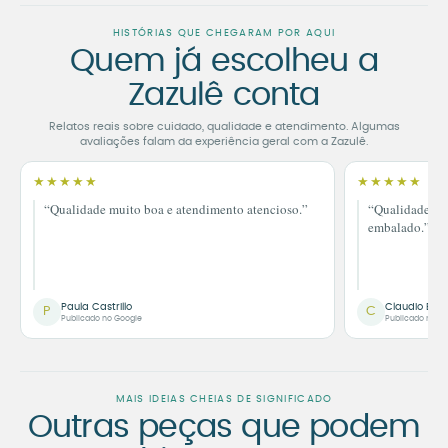
HISTÓRIAS QUE CHEGARAM POR AQUI
Quem já escolheu a
Zazulê conta
Relatos reais sobre cuidado, qualidade e atendimento. Algumas
avaliações falam da experiência geral com a Zazulê.
★★★★★
★★★★★
“Qualidade muito boa e atendimento atencioso.”
“Qualidade im
embalado.”
Paula Castrillo
Claudio Bor
P
C
Publicado no Google
Publicado no G
MAIS IDEIAS CHEIAS DE SIGNIFICADO
Outras peças que podem