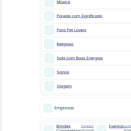
Música
Parede com Significado
Para Pet Lovers
Religioso
Sala com Boas Energias
Signos
Viagem
Empresas
Projetos
Lemb
Brindes
Eventos
personalizados
ativ
Corporativos