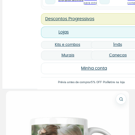
para empresas
com
Descontos Progressivos
Lojas
Kits e combos
Ímãs
Murais
Canecas
Minha conta
Prévia antes de comprar
5% OFF Pix
Retire na loja