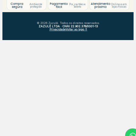
Compra
Pagamento
Atendimento
Ambiente
Pix, cartões e
Online e em
protegido
boleto
lojas físicas
segura
fácil
próximo
© 2026 Zazulê. Todos os direitos reservados.
ZAZULÊ LTDA · CNPJ 22.902.378/0001-13
Privacidade
Voltar ao topo ↑