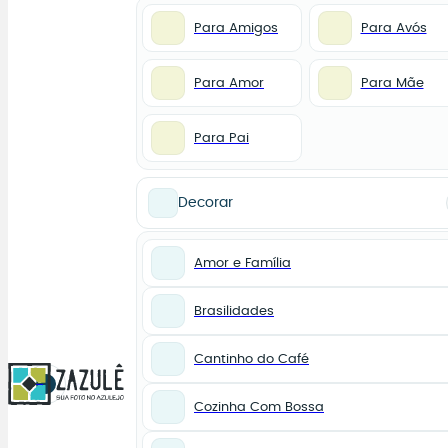
Para Amigos
Para Avós
Para Amor
Para Mãe
Para Pai
Decorar
Amor e Família
Brasilidades
Cantinho do Café
0
Cozinha Com Bossa