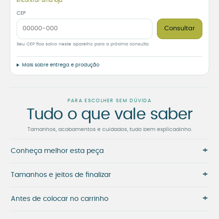
Encontrar uma loja
CEP
Consultar
Seu CEP fica salvo neste aparelho para a próxima consulta.
Mais sobre entrega e produção
PARA ESCOLHER SEM DÚVIDA
Tudo o que vale saber
Tamanhos, acabamentos e cuidados, tudo bem explicadinho.
+
Conheça melhor esta peça
+
Tamanhos e jeitos de finalizar
+
Antes de colocar no carrinho