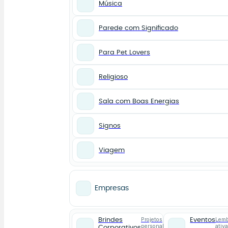
Música
Parede com Significado
Para Pet Lovers
Religioso
Sala com Boas Energias
Signos
Viagem
Empresas
Projetos
Lemb
Brindes
Eventos
personalizados
ativ
Corporativos