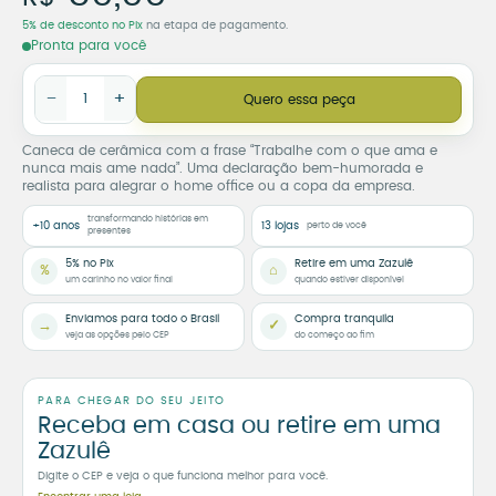
5% de desconto no Pix
na etapa de pagamento.
Pronta para você
Caneca Trabalhe com o Que Ama e Nunca Mais Ame Nada qu
−
+
Quero essa peça
Caneca de cerâmica com a frase “Trabalhe com o que ama e
nunca mais ame nada”. Uma declaração bem-humorada e
realista para alegrar o home office ou a copa da empresa.
transformando histórias em
+10 anos
13 lojas
perto de você
presentes
5% no Pix
Retire em uma Zazulê
%
⌂
um carinho no valor final
quando estiver disponível
Enviamos para todo o Brasil
Compra tranquila
→
✓
veja as opções pelo CEP
do começo ao fim
PARA CHEGAR DO SEU JEITO
Receba em casa ou retire em uma
Zazulê
Digite o CEP e veja o que funciona melhor para você.