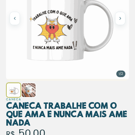
1/2
CANECA
Caneca Trabalhe com o
Que Ama e Nunca Mais Ame
Nada
Caneca Trabalhe com o Que
50,00
R$