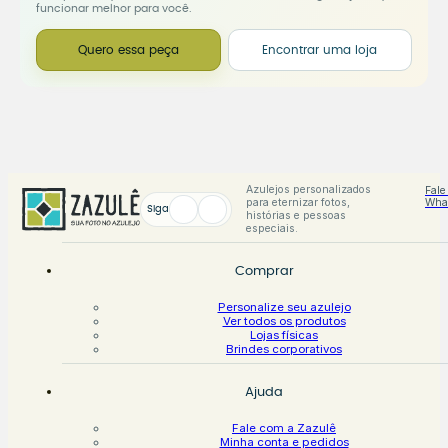
funcionar melhor para você.
Quero essa peça
Encontrar uma loja
Azulejos personalizados
Fale
para eternizar fotos,
Wha
Siga
histórias e pessoas
especiais.
Comprar
Personalize seu azulejo
Ver todos os produtos
Lojas físicas
Brindes corporativos
Ajuda
Fale com a Zazulê
Minha conta e pedidos