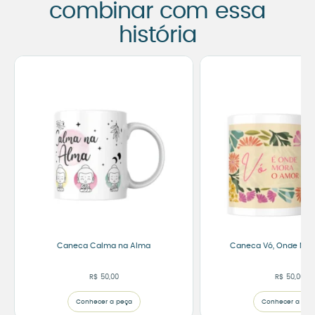
combinar com essa
história
Caneca Calma na Alma
Caneca Vó, Onde Mor
R$
50,00
R$
50,00
Conhecer a peça
Conhecer a peç