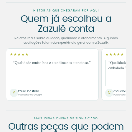
HISTÓRIAS QUE CHEGARAM POR AQUI
Quem já escolheu a
Zazulê conta
Relatos reais sobre cuidado, qualidade e atendimento. Algumas
avaliações falam da experiência geral com a Zazulê.
★★★★★
★★★★★
“Qualidade muito boa e atendimento atencioso.”
“Qualidade im
embalado.”
Paula Castrillo
Claudio Bor
P
C
Publicado no Google
Publicado no G
MAIS IDEIAS CHEIAS DE SIGNIFICADO
Outras peças que podem