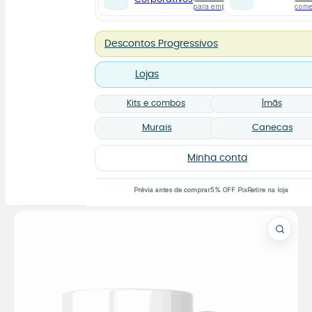
para empresas
com
Descontos Progressivos
Lojas
Kits e combos
Ímãs
Murais
Canecas
Minha conta
Prévia antes de comprar
5% OFF Pix
Retire na loja