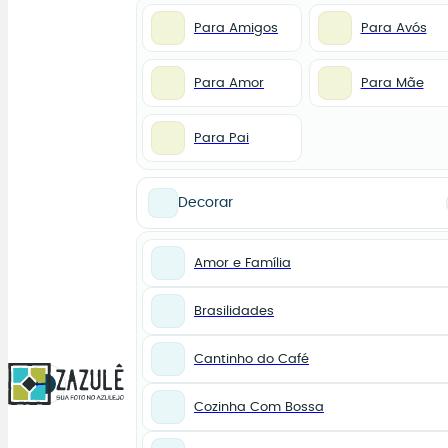
Para Amigos
Para Avós
Para Amor
Para Mãe
Para Pai
Decorar
Amor e Família
Brasilidades
Cantinho do Café
0
Cozinha Com Bossa