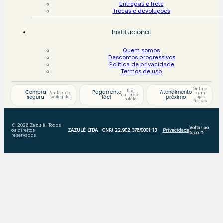
Entregas e frete
Trocas e devoluções
Institucional
Quem somos
Descontos progressivos
Política de privacidade
Termos de uso
Online
Pix,
Compra
Pagamento
Atendimento
Ambiente
e em
cartões e
protegido
lojas
segura
fácil
próximo
boleto
físicas
© 2026 Zazulê. Todos
Voltar ao
os direitos
ZAZULÊ LTDA · CNPJ 22.902.378/0001-13
Privacidade
topo ↑
reservados.