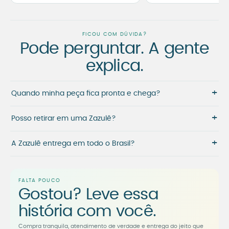
FICOU COM DÚVIDA?
Pode perguntar. A gente
explica.
+
Quando minha peça fica pronta e chega?
+
Posso retirar em uma Zazulê?
+
A Zazulê entrega em todo o Brasil?
FALTA POUCO
Gostou? Leve essa
história com você.
Compra tranquila, atendimento de verdade e entrega do jeito que