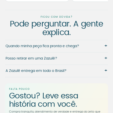
FICOU COM DÚVIDA?
Pode perguntar. A gente
explica.
+
Quando minha peça fica pronta e chega?
+
Posso retirar em uma Zazulê?
+
A Zazulê entrega em todo o Brasil?
FALTA POUCO
Gostou? Leve essa
história com você.
Compra tranquila, atendimento de verdade e entrega do jeito que