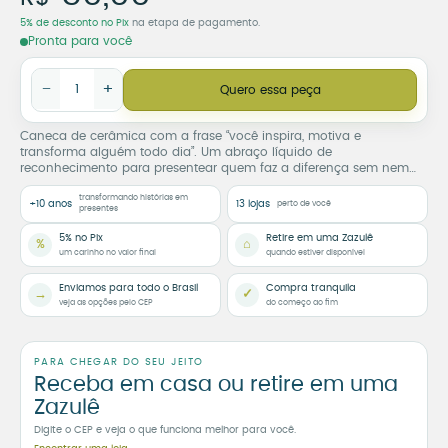
5% de desconto no Pix
na etapa de pagamento.
Pronta para você
Caneca Você Inspira, Motiva e Transforma Alguém Todo Dia qu
−
+
Quero essa peça
Caneca de cerâmica com a frase “você inspira, motiva e
transforma alguém todo dia”. Um abraço líquido de
reconhecimento para presentear quem faz a diferença sem nem
perceber. Zazulê.
transformando histórias em
+10 anos
13 lojas
perto de você
presentes
5% no Pix
Retire em uma Zazulê
%
⌂
um carinho no valor final
quando estiver disponível
Enviamos para todo o Brasil
Compra tranquila
→
✓
veja as opções pelo CEP
do começo ao fim
PARA CHEGAR DO SEU JEITO
Receba em casa ou retire em uma
Zazulê
Digite o CEP e veja o que funciona melhor para você.