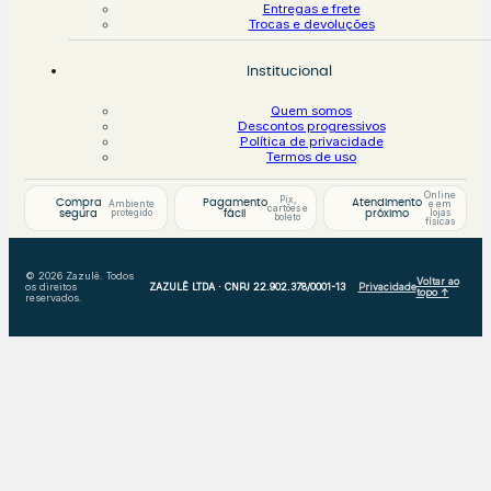
Entregas e frete
Trocas e devoluções
Institucional
Quem somos
Descontos progressivos
Política de privacidade
Termos de uso
Online
Pix,
Compra
Pagamento
Atendimento
Ambiente
e em
cartões e
protegido
lojas
segura
fácil
próximo
boleto
físicas
© 2026 Zazulê. Todos
Voltar ao
os direitos
ZAZULÊ LTDA · CNPJ 22.902.378/0001-13
Privacidade
topo ↑
reservados.