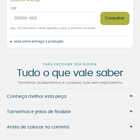
Encontrar uma loja
CEP
Consultar
Seu CEP fica salvo neste aparelho para a próxima consulta.
Mais sobre entrega e produção
PARA ESCOLHER SEM DÚVIDA
Tudo o que vale saber
Tamanhos, acabamentos e cuidados, tudo bem explicadinho.
+
Conheça melhor esta peça
+
Tamanhos e jeitos de finalizar
+
Antes de colocar no carrinho