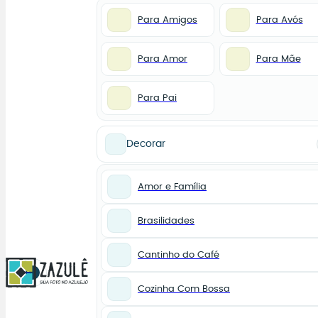
Para Amigos
Para Avós
Para Amor
Para Mãe
Para Pai
Decorar
Amor e Família
Brasilidades
Cantinho do Café
0
Cozinha Com Bossa