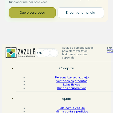
funcionar melhor para você.
Quero essa peça
Encontrar uma loja
Azulejos personalizados
Fale
para eternizar fotos,
Wha
Siga
histórias e pessoas
especiais.
Comprar
Personalize seu azulejo
Ver todos os produtos
Lojas físicas
Brindes corporativos
Ajuda
Fale com a Zazulê
Minha conta e pedidos