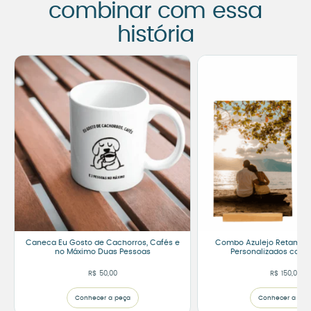
combinar com essa
história
Caneca Eu Gosto de Cachorros, Cafés e
Combo Azulejo Retangul
no Máximo Duas Pessoas
Personalizados com 
R$
50,00
R$
150,00
Conhecer a peça
Conhecer a peç