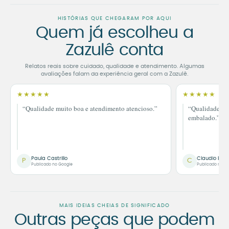
HISTÓRIAS QUE CHEGARAM POR AQUI
Quem já escolheu a
Zazulê conta
Relatos reais sobre cuidado, qualidade e atendimento. Algumas
avaliações falam da experiência geral com a Zazulê.
★★★★★
★★★★★
“Qualidade muito boa e atendimento atencioso.”
“Qualidade im
embalado.”
Paula Castrillo
Claudio Bor
P
C
Publicado no Google
Publicado no G
MAIS IDEIAS CHEIAS DE SIGNIFICADO
Outras peças que podem