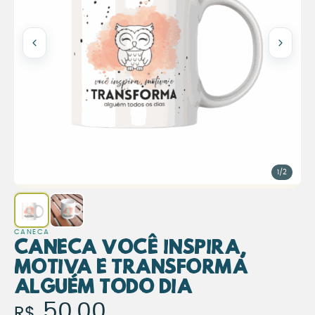
1/2
CANECA
Caneca Você Inspira,
Motiva e Transforma
Alguém Todo Dia
Caneca Você Inspira, Moti
50,00
R$