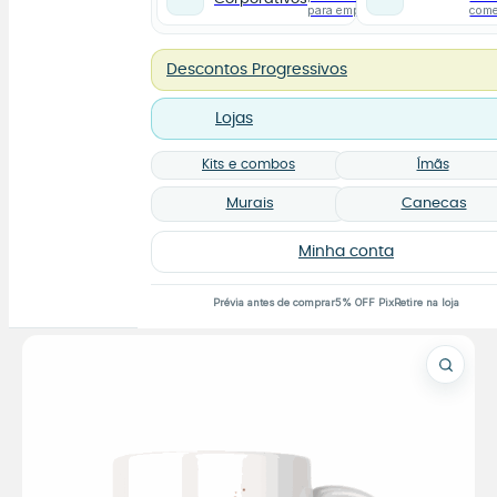
para empresas
com
Descontos Progressivos
Lojas
Kits e combos
Ímãs
Murais
Canecas
Minha conta
Prévia antes de comprar
5% OFF Pix
Retire na loja