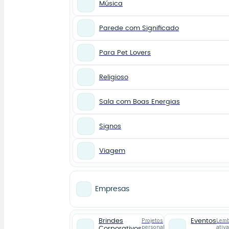
Música
Parede com Significado
Para Pet Lovers
Religioso
Sala com Boas Energias
Signos
Viagem
Empresas
Projetos
Lemb
Brindes
Eventos
personalizados
ativ
Corporativos