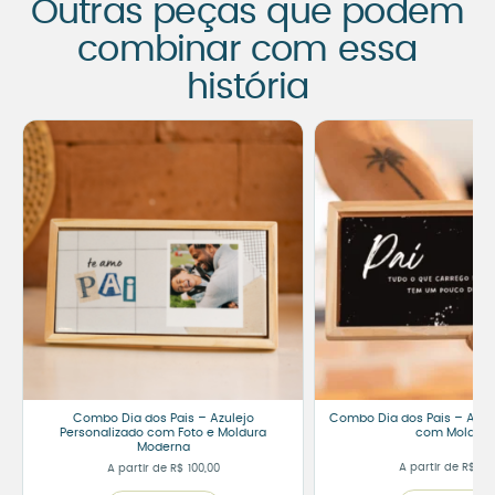
Outras peças que podem
combinar com essa
história
Combo Dia dos Pais – Azulejo
Combo Dia dos Pais – Azule
Personalizado com Foto e Moldura
com Moldura
Moderna
A partir de
R$
100
A partir de
R$
100,00