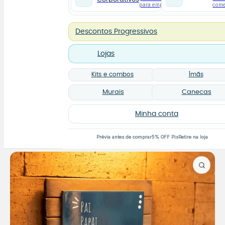
para empresas
com
Descontos Progressivos
Lojas
Kits e combos
Ímãs
Murais
Canecas
Minha conta
Prévia antes de comprar
5% OFF Pix
Retire na loja