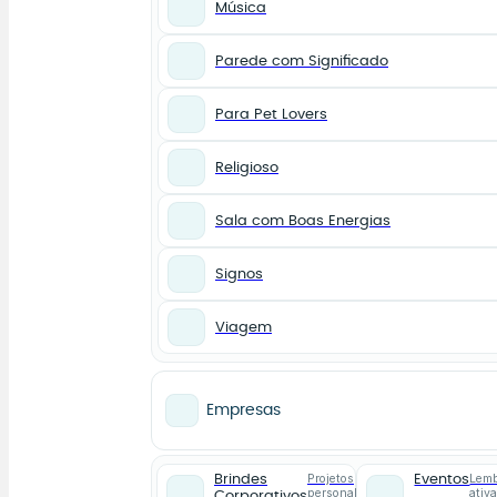
Música
Parede com Significado
Para Pet Lovers
Religioso
Sala com Boas Energias
Signos
Viagem
Empresas
Projetos
Lemb
Brindes
Eventos
personalizados
ativ
Corporativos