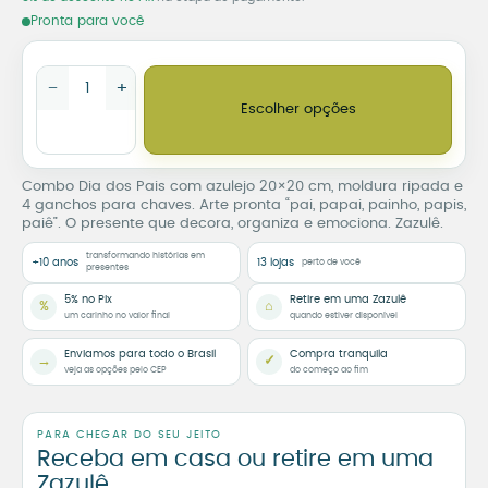
Pronta para você
Combo Dia dos Pais – Azulejo com Moldura Ripada e Porta-C
−
+
Escolher opções
Combo Dia dos Pais com azulejo 20×20 cm, moldura ripada e
4 ganchos para chaves. Arte pronta “pai, papai, painho, papis,
paiê”. O presente que decora, organiza e emociona. Zazulê.
transformando histórias em
+10 anos
13 lojas
perto de você
presentes
5% no Pix
Retire em uma Zazulê
%
⌂
um carinho no valor final
quando estiver disponível
Enviamos para todo o Brasil
Compra tranquila
→
✓
veja as opções pelo CEP
do começo ao fim
PARA CHEGAR DO SEU JEITO
Receba em casa ou retire em uma
Zazulê