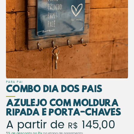
PARA PAI
Combo Dia dos Pais
Azulejo com Moldura
Ripada e Porta-Chaves
Combo Dia dos Pais – Az
A partir de
145,00
R$
5% de desconto no Pix
na etapa de pagamento.