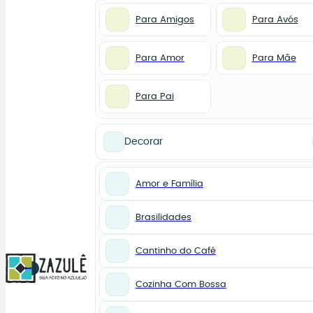
Para Amigos
Para Avós
Para Amor
Para Mãe
Para Pai
Decorar
Amor e Família
Brasilidades
Cantinho do Café
0
Cozinha Com Bossa