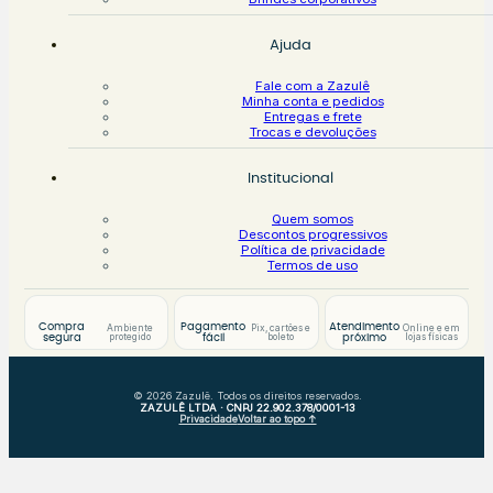
Ajuda
Fale com a Zazulê
Minha conta e pedidos
Entregas e frete
Trocas e devoluções
Institucional
Quem somos
Descontos progressivos
Política de privacidade
Termos de uso
Compra
Pagamento
Atendimento
Ambiente
Pix, cartões e
Online e em
protegido
boleto
lojas físicas
segura
fácil
próximo
© 2026 Zazulê. Todos os direitos reservados.
ZAZULÊ LTDA · CNPJ 22.902.378/0001-13
Privacidade
Voltar ao topo ↑