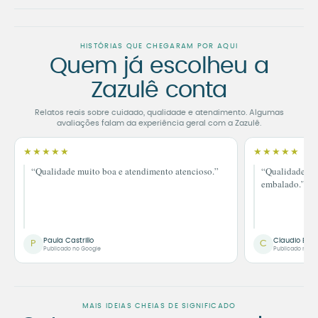
HISTÓRIAS QUE CHEGARAM POR AQUI
Quem já escolheu a
Zazulê conta
Relatos reais sobre cuidado, qualidade e atendimento. Algumas
avaliações falam da experiência geral com a Zazulê.
★★★★★
★★★★★
“Qualidade muito boa e atendimento atencioso.”
“Qualidade im
embalado.”
Paula Castrillo
Claudio Bor
P
C
Publicado no Google
Publicado no G
MAIS IDEIAS CHEIAS DE SIGNIFICADO