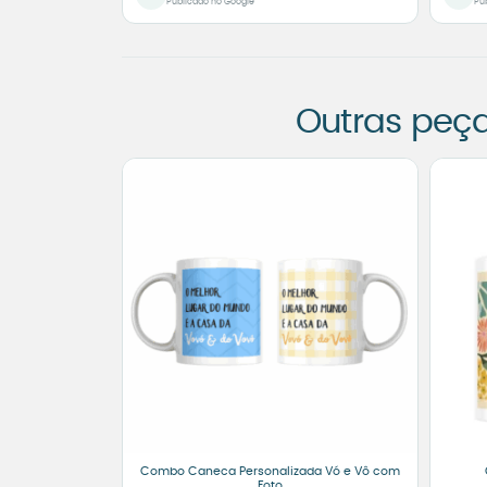
Publicado no Google
Pu
Outras peç
Combo Caneca Personalizada Vó e Vô com
Foto