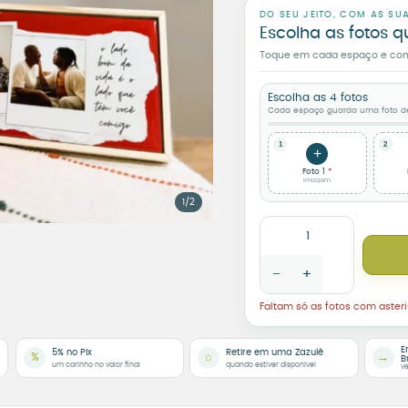
DO SEU JEITO, COM AS SU
Escolha as fotos q
Toque em cada espaço e confi
Escolha as 4 fotos
Cada espaço guarda uma foto des
1
2
+
Foto 1
Imagem
1/2
Combo Romântico Caneca
−
+
Faltam só as fotos com asteri
E
5% no Pix
Retire em uma Zazulê
%
⌂
→
B
um carinho no valor final
quando estiver disponível
ve