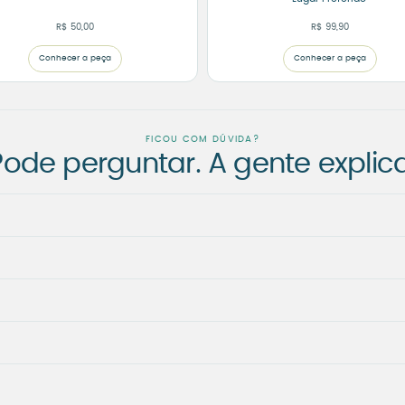
R$
50,00
R$
99,90
Conhecer a peça
Conhecer a peça
FICOU COM DÚVIDA?
Pode perguntar. A gente explica