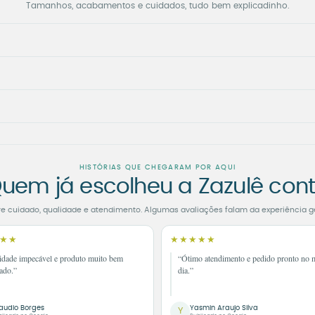
Tamanhos, acabamentos e cuidados, tudo bem explicadinho.
HISTÓRIAS QUE CHEGARAM POR AQUI
uem já escolheu a Zazulê con
re cuidado, qualidade e atendimento. Algumas avaliações falam da experiência g
★★
★★★★★
idade impecável e produto muito bem
“Ótimo atendimento e pedido pronto no
ado.”
dia.”
audio Borges
Yasmin Araujo Silva
Y