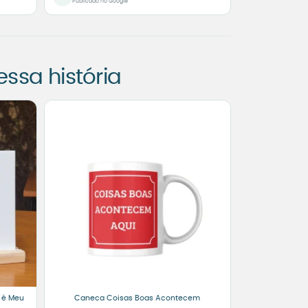
Publicado no Google
sa história
 é Meu
Caneca Coisas Boas Acontecem