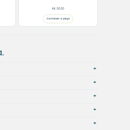
R$
50,00
Conhecer a peça
.
+
+
+
+
+