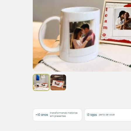
transformando histórias
+10 anos
13 lojas
perto de você
em presentes