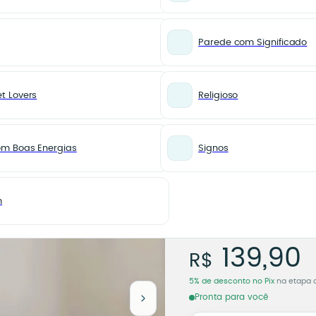
Parede com Significado
t Lovers
Religioso
Azulejo Personalizado Coisa de Alma
PARA AMOR
Combo 
om Boas Energias
Signos
Caneca 
Persona
m
de Alma
Combo R
139,90
R$
5% de desconto no Pix
na etapa 
Pronta para você