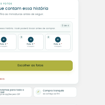
AS FOTOS
ue contam essa história
ra as miniaturas antes de seguir.
0 de 4
sa história. Você poderá trocar antes de comprar.
3
4
+
+
+
Foto 2
Foto 3
Foto 4
Imagem
Imagem
Imagem
 e Azulejo Personalizado Coisa de Alma quantidade
Escolher as fotos
sco.
nviamos para todo o
Compra tranquila
✓
rasil
do começo ao fim
ja as opções pelo CEP