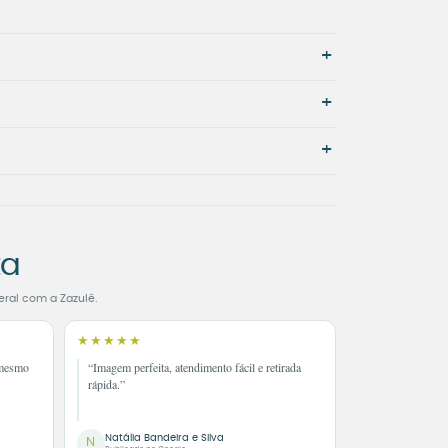
+
+
+
ta
eral com a Zazulê.
★★★★★
 mesmo
“Imagem perfeita, atendimento fácil e retirada
rápida.”
Natália Bandeira e Silva
N