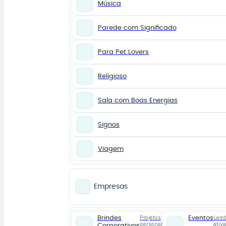
Música
Parede com Significado
Para Pet Lovers
Religioso
Sala com Boas Energias
Signos
Viagem
Empresas
Projetos
Lemb
Brindes
Eventos
personalizados
ativ
Corporativos