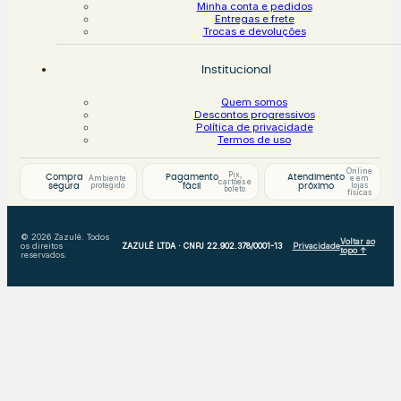
Minha conta e pedidos
Entregas e frete
Trocas e devoluções
Institucional
Quem somos
Descontos progressivos
Política de privacidade
Termos de uso
Online
Pix,
Compra
Pagamento
Atendimento
Ambiente
e em
cartões e
protegido
lojas
segura
fácil
próximo
boleto
físicas
© 2026 Zazulê. Todos
Voltar ao
os direitos
ZAZULÊ LTDA · CNPJ 22.902.378/0001-13
Privacidade
topo ↑
reservados.