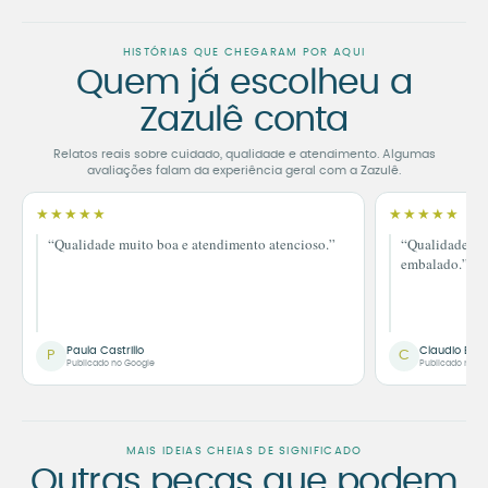
HISTÓRIAS QUE CHEGARAM POR AQUI
Quem já escolheu a
Zazulê conta
Relatos reais sobre cuidado, qualidade e atendimento. Algumas
avaliações falam da experiência geral com a Zazulê.
★★★★★
★★★★★
“Qualidade muito boa e atendimento atencioso.”
“Qualidade im
embalado.”
Paula Castrillo
Claudio Bor
P
C
Publicado no Google
Publicado no G
MAIS IDEIAS CHEIAS DE SIGNIFICADO
Outras peças que podem