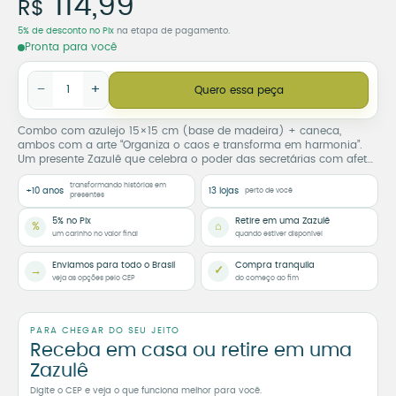
114,99
R$
5% de desconto no Pix
na etapa de pagamento.
Pronta para você
Combo Secretária – Azulejo 15x15 Base Madeira + Caneca qua
−
+
Quero essa peça
Combo com azulejo 15×15 cm (base de madeira) + caneca,
ambos com a arte “Organiza o caos e transforma em harmonia”.
Um presente Zazulê que celebra o poder das secretárias com afeto
e estilo.
transformando histórias em
+10 anos
13 lojas
perto de você
presentes
5% no Pix
Retire em uma Zazulê
%
⌂
um carinho no valor final
quando estiver disponível
Enviamos para todo o Brasil
Compra tranquila
→
✓
veja as opções pelo CEP
do começo ao fim
PARA CHEGAR DO SEU JEITO
Receba em casa ou retire em uma
Zazulê
Digite o CEP e veja o que funciona melhor para você.