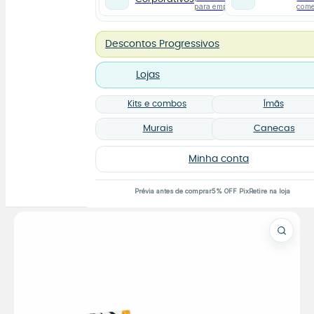
para empresas
com
Descontos Progressivos
Lojas
Kits e combos
Ímãs
Murais
Canecas
Minha conta
Prévia antes de comprar
5% OFF Pix
Retire na loja