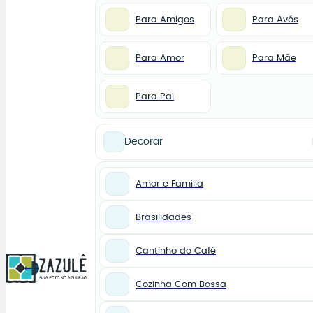
Para Amigos
Para Avós
Para Amor
Para Mãe
Para Pai
Decorar
Amor e Família
Brasilidades
Cantinho do Café
0
Cozinha Com Bossa