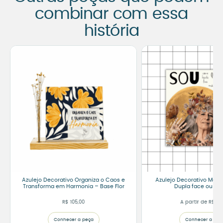
combinar com essa
história
Azulejo Decorativo Organiza o Caos e
Azulejo Decorativo Mari
Transforma em Harmonia – Base Flor
Dupla face ou Mo
R$
105,00
A partir de
R$
75
Conhecer a peça
Conhecer a peç