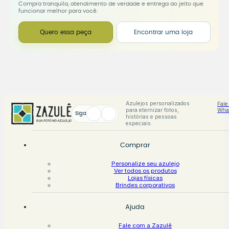
Compra tranquila, atendimento de verdade e entrega do jeito que
funcionar melhor para você.
Quero essa peça
Encontrar uma loja
Azulejos personalizados
Fale
para eternizar fotos,
Wha
Siga
histórias e pessoas
especiais.
Comprar
Personalize seu azulejo
Ver todos os produtos
Lojas físicas
Brindes corporativos
Ajuda
Fale com a Zazulê