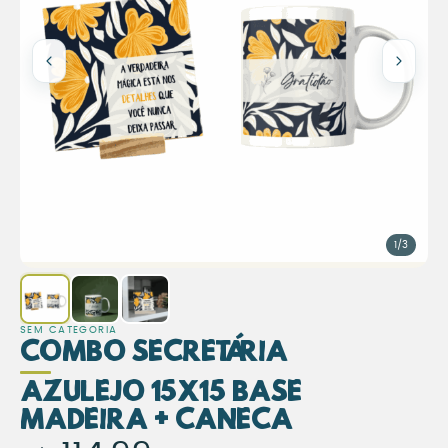
1/3
SEM CATEGORIA
Combo Secretária
Azulejo 15x15 Base
Madeira + Caneca
Combo Secretária – Azulejo 