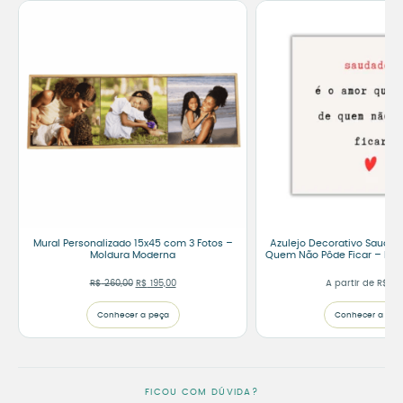
Mural Personalizado 15x45 com 3 Fotos –
Azulejo Decorativo Saudad
Moldura Moderna
Quem Não Pôde Ficar – Fita
O preço original era: R$ 260,00.
O preço atual é: R$ 195,00.
R$
260,00
R$
195,00
A partir de
R$
75
Conhecer a peça
Conhecer a peç
FICOU COM DÚVIDA?