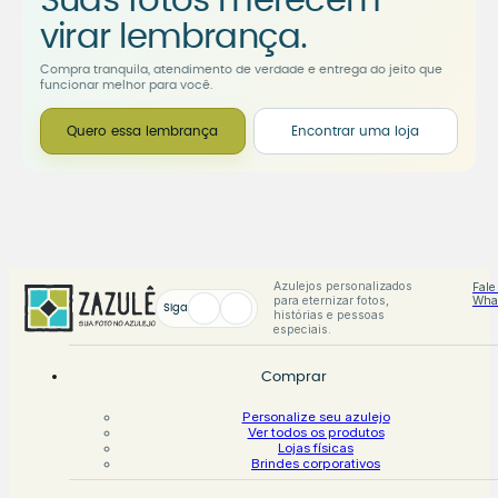
Suas fotos merecem
virar lembrança.
Compra tranquila, atendimento de verdade e entrega do jeito que
funcionar melhor para você.
Quero essa lembrança
Encontrar uma loja
Azulejos personalizados
Fale
para eternizar fotos,
Wha
Siga
histórias e pessoas
especiais.
Comprar
Personalize seu azulejo
Ver todos os produtos
Lojas físicas
Brindes corporativos