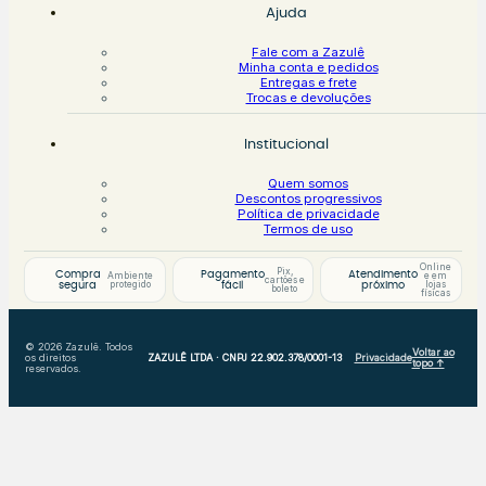
Ajuda
Fale com a Zazulê
Minha conta e pedidos
Entregas e frete
Trocas e devoluções
Institucional
Quem somos
Descontos progressivos
Política de privacidade
Termos de uso
Online
Pix,
Compra
Pagamento
Atendimento
Ambiente
e em
cartões e
protegido
lojas
segura
fácil
próximo
boleto
físicas
© 2026 Zazulê. Todos
Voltar ao
os direitos
ZAZULÊ LTDA · CNPJ 22.902.378/0001-13
Privacidade
topo ↑
reservados.