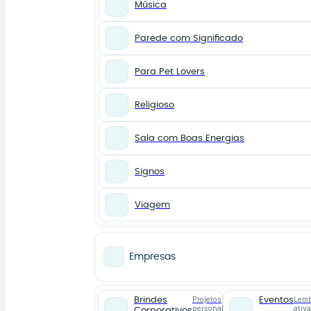
Música
Parede com Significado
Para Pet Lovers
Religioso
Sala com Boas Energias
Signos
Viagem
Empresas
Projetos
Lemb
Brindes
Eventos
personalizados
ativ
Corporativos