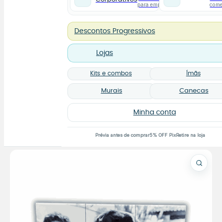
para empresas
com
Descontos Progressivos
Lojas
Kits e combos
Ímãs
Murais
Canecas
Minha conta
Prévia antes de comprar
5% OFF Pix
Retire na loja