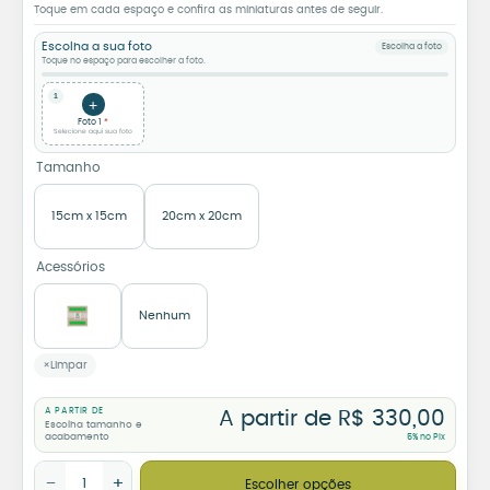
Toque em cada espaço e confira as miniaturas antes de seguir.
Escolha a sua foto
Escolha a foto
Toque no espaço para escolher a foto.
1
+
Foto 1
Selecione aqui sua foto
Tamanho
15cm x 15cm
20cm x 20cm
Acessórios
Nenhum
Limpar
A PARTIR DE
A partir de
R$
330,00
Escolha tamanho e
acabamento
5% no Pix
Mural Personalizado com 6 Azulejos – Sua Foto em 6 Partes qu
−
+
Escolher opções