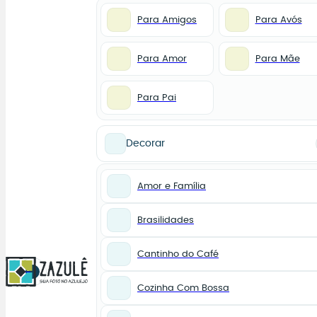
Para Amigos
Para Avós
Para Amor
Para Mãe
Para Pai
Decorar
Amor e Família
Brasilidades
Cantinho do Café
0
Cozinha Com Bossa