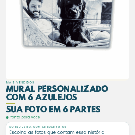
MAIS VENDIDOS
Mural Personalizado
com 6 Azulejos
Sua Foto em 6 Partes
Mural Personalizado com 6 
Pronta para você
DO SEU JEITO, COM AS SUAS FOTOS
Escolha as fotos que contam essa história