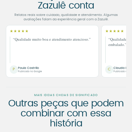
Zazulê conta
Relatos reais sobre cuidado, qualidade e atendimento. Algumas
avaliações falam da experiência geral com a Zazulê.
★★★★★
★★★★★
“Qualidade muito boa e atendimento atencioso.”
“Qualidade im
embalado.”
Paula Castrillo
Claudio Bor
P
C
Publicado no Google
Publicado no G
MAIS IDEIAS CHEIAS DE SIGNIFICADO
Outras peças que podem
combinar com essa
história