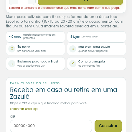
Escolha o tamanho e o acabamento que mais combinam com a sua peça.
Mural personalizado com 6 azulejos formando uma única foto.
Escolha o tamanho (15×15 ou 20×20 cm) e o acabamento (com
fita 3M ou sem). Sua imagem favorita dividida em 6 partes de
puro significado.
transformando histórias em
+10 anos
13 lojas
perto de você
presentes
5% no Pix
Retire em uma Zazulê
%
⌂
um carinho no valor final
quando estiver disponível
Enviamos para todo o Brasil
Compra tranquila
→
✓
veja as opções pelo CEP
do começo ao fim
PARA CHEGAR DO SEU JEITO
Receba em casa ou retire em uma
Zazulê
Digite o CEP e veja o que funciona melhor para você.
Encontrar uma loja
CEP
Consultar