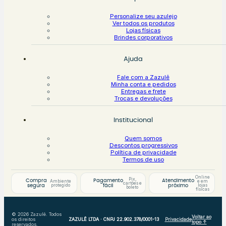
Personalize seu azulejo
Ver todos os produtos
Lojas físicas
Brindes corporativos
Ajuda
Fale com a Zazulê
Minha conta e pedidos
Entregas e frete
Trocas e devoluções
Institucional
Quem somos
Descontos progressivos
Política de privacidade
Termos de uso
Online
Pix,
Compra
Pagamento
Atendimento
Ambiente
e em
cartões e
protegido
lojas
segura
fácil
próximo
boleto
físicas
© 2026 Zazulê. Todos
Voltar ao
os direitos
ZAZULÊ LTDA · CNPJ 22.902.378/0001-13
Privacidade
topo ↑
reservados.