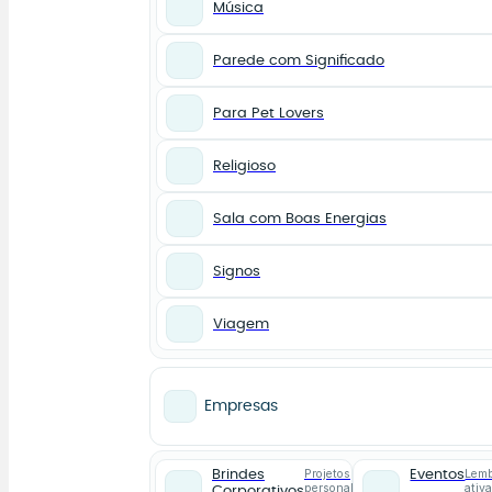
Música
Parede com Significado
Para Pet Lovers
Religioso
Sala com Boas Energias
Signos
Viagem
Empresas
Projetos
Lemb
Brindes
Eventos
personalizados
ativ
Corporativos