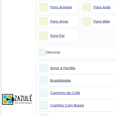
Para Amigos
Para Avós
Para Amor
Para Mãe
Para Pai
Decorar
Amor e Família
Brasilidades
Cantinho do Café
0
Cozinha Com Bossa