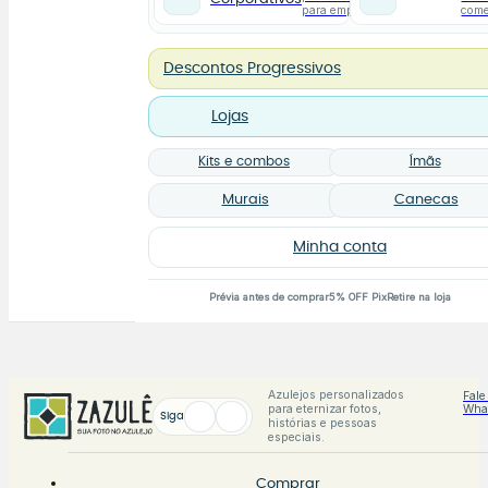
para empresas
com
Descontos Progressivos
Lojas
Kits e combos
Ímãs
Murais
Canecas
Minha conta
Prévia antes de comprar
5% OFF Pix
Retire na loja
Azulejos personalizados
Fale
para eternizar fotos,
Wha
Siga
histórias e pessoas
especiais.
Comprar