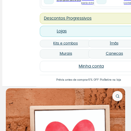
para empresas
com
Descontos Progressivos
Lojas
Kits e combos
Ímãs
Murais
Canecas
Minha conta
Prévia antes de comprar
5% OFF Pix
Retire na loja