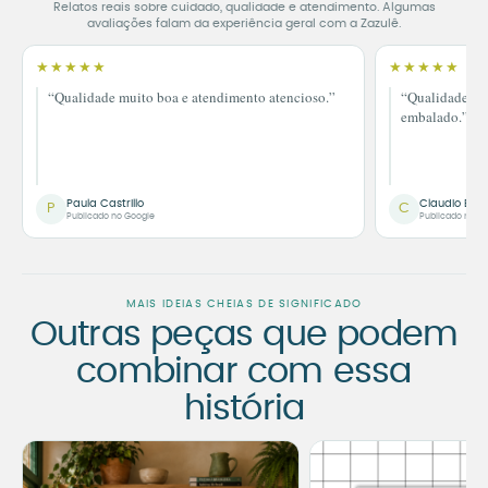
Relatos reais sobre cuidado, qualidade e atendimento. Algumas
avaliações falam da experiência geral com a Zazulê.
★★★★★
★★★★★
“Qualidade muito boa e atendimento atencioso.”
“Qualidade im
embalado.”
Paula Castrillo
Claudio Bor
P
C
Publicado no Google
Publicado no G
MAIS IDEIAS CHEIAS DE SIGNIFICADO
Outras peças que podem
combinar com essa
história