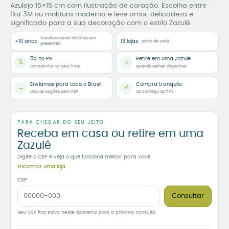
Azulejo 15×15 cm com ilustração de coração. Escolha entre
fita 3M ou moldura moderna e leve amor, delicadeza e
significado para a sua decoração com o estilo Zazulê.
transformando histórias em
+10 anos
13 lojas
perto de você
presentes
5% no Pix
Retire em uma Zazulê
%
⌂
um carinho no valor final
quando estiver disponível
Enviamos para todo o Brasil
Compra tranquila
→
✓
veja as opções pelo CEP
do começo ao fim
PARA CHEGAR DO SEU JEITO
Receba em casa ou retire em uma
Zazulê
Digite o CEP e veja o que funciona melhor para você.
Encontrar uma loja
CEP
Consultar
Seu CEP fica salvo neste aparelho para a próxima consulta.