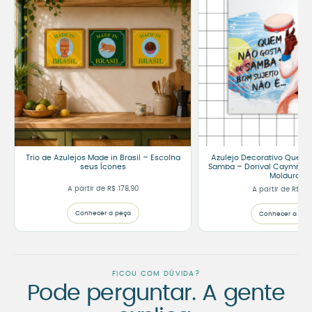
Trio de Azulejos Made in Brasil – Escolha
Azulejo Decorativo Quem 
seus Ícones
Samba – Dorival Caymmi (
Moldura)
A partir de
R$
178,90
A partir de
R$
75
Conhecer a peça
Conhecer a peç
FICOU COM DÚVIDA?
Pode perguntar. A gente