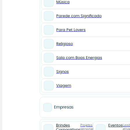
Música
Parede com Significado
Para Pet Lovers
Religioso
Sala com Boas Energias
Signos
Viagem
Empresas
Projetos
Lemb
Brindes
Eventos
personalizados
ativ
Corporativos