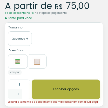
Azulejo Decorativo Amo
A partir de
75,00
R$
5% de desconto no Pix
na etapa de pagamento.
Pronta para você
Tamanho
Quadrado M
Acessórios
Limpar
Azulejo Decorativo Amor – Ilustração de Coração quantidade
Escolher opções
−
+
Escolha o tamanho e o acabamento que mais combinam com a sua peça.