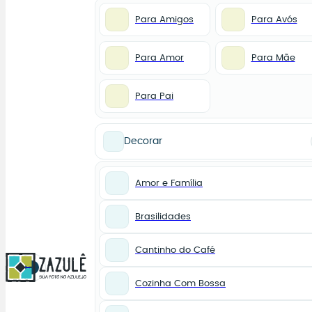
Para Amigos
Para Avós
Para Amor
Para Mãe
Para Pai
Decorar
Amor e Família
Brasilidades
Cantinho do Café
0
Cozinha Com Bossa