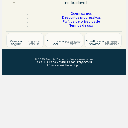
Institucional
Quem somos
Descontos progressivos
Política de privacidade
Termos de uso
Compra
Pagamento
Atendimento
Ambiente
Pix, cartões e
Online e em
protegido
boleto
lojas físicas
segura
fácil
próximo
© 2026 Zazulê. Todos os direitos reservados.
ZAZULÊ LTDA · CNPJ 22.902.378/0001-13
Privacidade
Voltar ao topo ↑