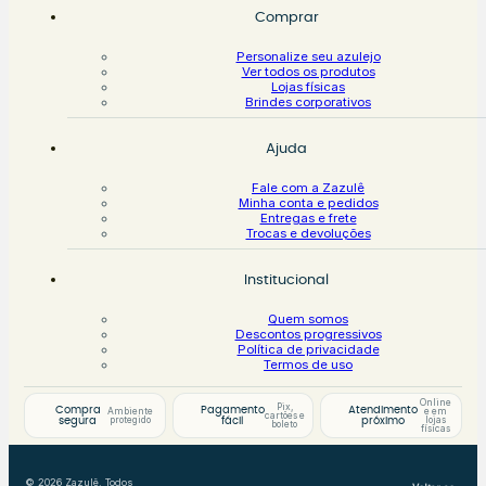
Comprar
Personalize seu azulejo
Ver todos os produtos
Lojas físicas
Brindes corporativos
Ajuda
Fale com a Zazulê
Minha conta e pedidos
Entregas e frete
Trocas e devoluções
Institucional
Quem somos
Descontos progressivos
Política de privacidade
Termos de uso
Online
Pix,
Compra
Pagamento
Atendimento
Ambiente
e em
cartões e
protegido
lojas
segura
fácil
próximo
boleto
físicas
© 2026 Zazulê. Todos