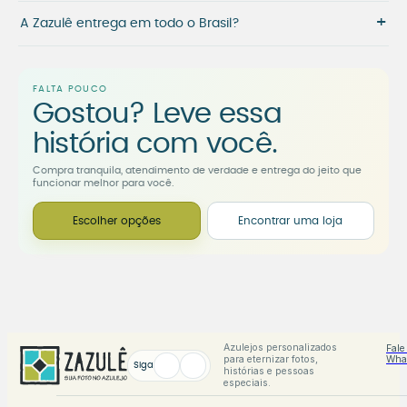
+
A Zazulê entrega em todo o Brasil?
FALTA POUCO
Gostou? Leve essa
história com você.
Compra tranquila, atendimento de verdade e entrega do jeito que
funcionar melhor para você.
Escolher opções
Encontrar uma loja
Azulejos personalizados
Fale
para eternizar fotos,
Wha
Siga
histórias e pessoas
especiais.