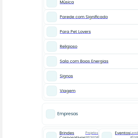
Música
Parede com Significado
Para Pet Lovers
Religioso
Sala com Boas Energias
Signos
Viagem
Empresas
Projetos
Lemb
Brindes
Eventos
personalizados
ativ
Corporativos