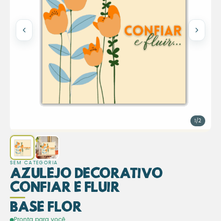
1/2
SEM CATEGORIA
Azulejo Decorativo
Confiar e Fluir
Base Flor
Azulejo Decorativo Confiar 
Pronta para você