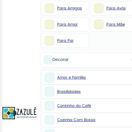
Para Amigos
Para Avós
Para Amor
Para Mãe
Para Pai
Decorar
Amor e Família
Brasilidades
Cantinho do Café
0
Cozinha Com Bossa