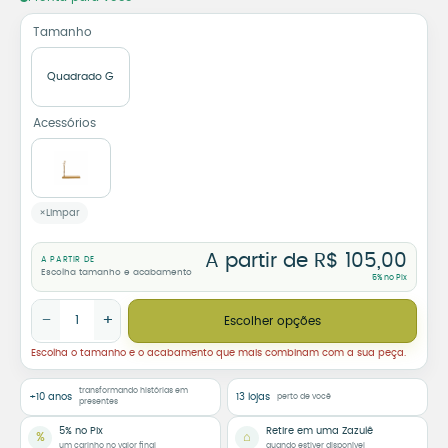
Tamanho
Quadrado G
Acessórios
Limpar
A partir de
R$
105,00
A PARTIR DE
Escolha tamanho e acabamento
5% no Pix
Azulejo Decorativo Confiar e Fluir – Base Flor quantidade
−
+
Escolher opções
Escolha o tamanho e o acabamento que mais combinam com a sua peça.
transformando histórias em
+10 anos
13 lojas
perto de você
presentes
5% no Pix
Retire em uma Zazulê
%
⌂
um carinho no valor final
quando estiver disponível