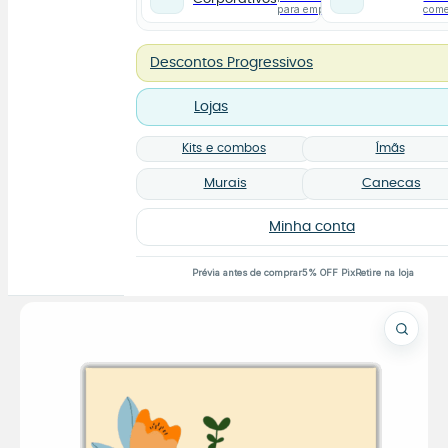
para empresas
com
Descontos Progressivos
Lojas
Kits e combos
Ímãs
Murais
Canecas
Minha conta
Prévia antes de comprar
5% OFF Pix
Retire na loja