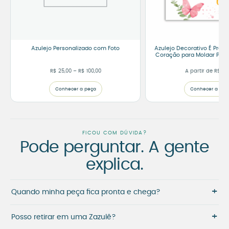
Azulejo Personalizado com Foto
Azulejo Decorativo É Prec
Coração para Moldar Peq
Faixa de preço: R$ 25,00 através R$ 100,00
R$
25,00
–
R$
100,00
A partir de
R$
60
Conhecer a peça
Conhecer a peç
FICOU COM DÚVIDA?
Pode perguntar. A gente
explica.
+
Quando minha peça fica pronta e chega?
+
Posso retirar em uma Zazulê?