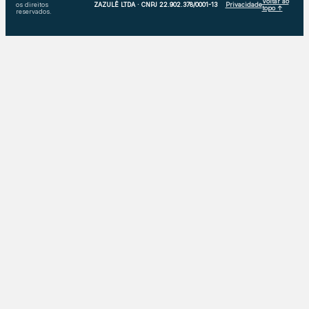
Voltar ao
os direitos
ZAZULÊ LTDA · CNPJ 22.902.378/0001-13
Privacidade
topo ↑
reservados.