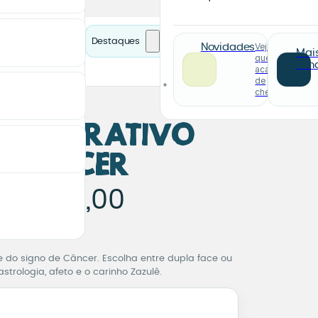
Destaques
Veja o
Novidades
Mai
que
ven
acabou
de
chegar
 Decorativo
e Câncer
 Decorativo Signo 
e
65,00
R$
de pagamento.
e do signo de Câncer. Escolha entre dupla face ou
trologia, afeto e o carinho Zazulê.