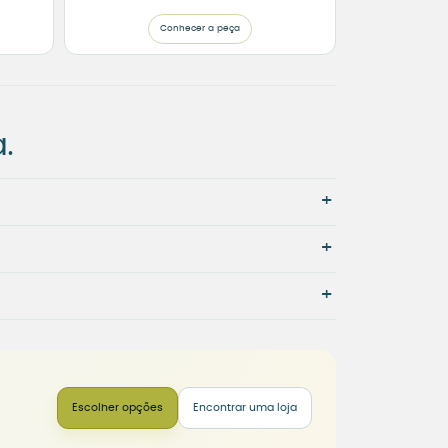
Conhecer a peça
.
+
+
+
Escolher opções
Encontrar uma loja