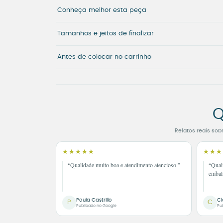
Conheça melhor esta peça
Tamanhos e jeitos de finalizar
Antes de colocar no carrinho
Q
Relatos reais sob
★★★★★
★★★
“Qualidade muito boa e atendimento atencioso.”
“Qual
embal
Paula Castrillo
Cl
P
C
Publicado no Google
Pu