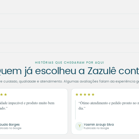
HISTÓRIAS QUE CHEGARAM POR AQUI
uem já escolheu a Zazulê con
re cuidado, qualidade e atendimento. Algumas avaliações falam da experiência g
★★
★★★★★
idade impecável e produto muito bem
“Ótimo atendimento e pedido pronto no
ado.”
dia.”
audio Borges
Yasmin Araujo Silva
Y
blicado no Google
Publicado no Google