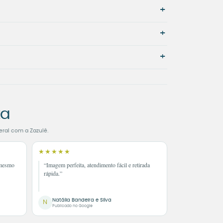
+
+
+
ta
eral com a Zazulê.
★★★★★
 mesmo
“Imagem perfeita, atendimento fácil e retirada
rápida.”
Natália Bandeira e Silva
N
Publicado no Google