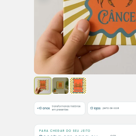
transformando histórias
+10 anos
13 lojas
perto de você
em presentes
PARA CHEGAR DO SEU JEITO