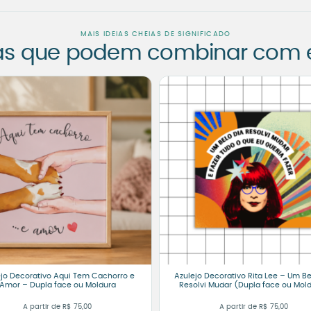
MAIS IDEIAS CHEIAS DE SIGNIFICADO
as que podem combinar com es
ejo Decorativo Aqui Tem Cachorro e
Azulejo Decorativo Rita Lee – Um Be
Amor – Dupla face ou Moldura
Resolvi Mudar (Dupla face ou Mol
A partir de
R$
75,00
A partir de
R$
75,00