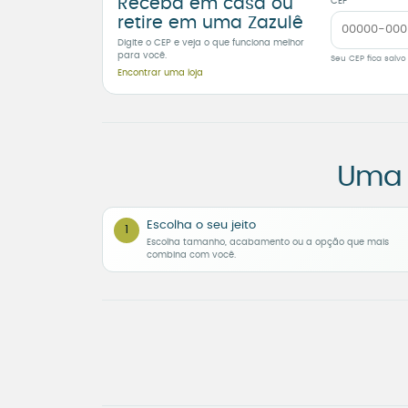
Receba em casa ou
CEP
retire em uma Zazulê
Digite o CEP e veja o que funciona melhor
para você.
Seu CEP fica salvo
Encontrar uma loja
Uma 
Escolha o seu jeito
1
Escolha tamanho, acabamento ou a opção que mais
combina com você.