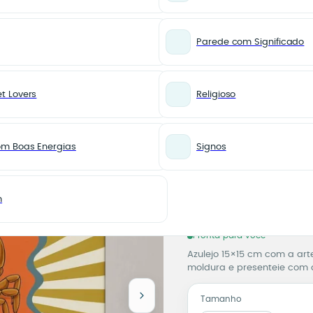
Parede com Significado
t Lovers
Religioso
r
SIGNOS
Azulejo
om Boas Energias
Signos
Signo d
Azulejo
A partir d
m
5% de desconto no Pix
na etapa 
Pronta para você
Azulejo 15×15 cm com a art
moldura e presenteie com as
Tamanho