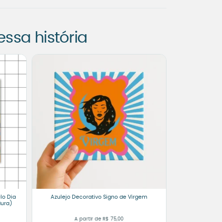
sa história
lo Dia
Azulejo Decorativo Signo de Virgem
dura)
A partir de
R$
75,00