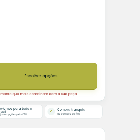
o de Câncer quantidade
Escolher opções
amento que mais combinam com a sua peça.
nviamos para todo o
Compra tranquila
✓
rasil
do começo ao fim
ja as opções pelo CEP