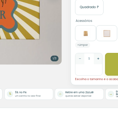
Quadrado P
Acessórios
Limpar
Azulejo Decorativo Sign
−
+
1/3
Escolha o tamanho e o acab
E
5% no Pix
Retire em uma Zazulê
%
⌂
→
B
um carinho no valor final
quando estiver disponível
ve