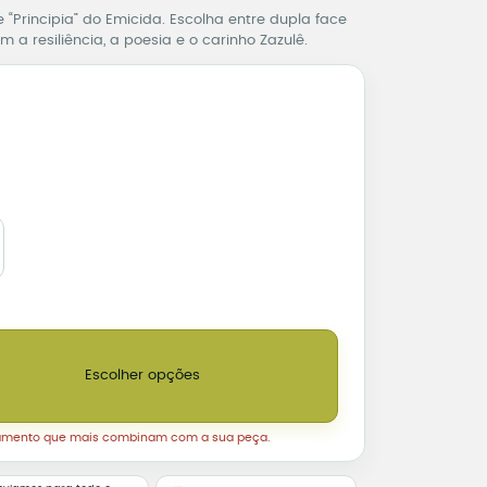
 “Principia” do Emicida. Escolha entre dupla face
 a resiliência, a poesia e o carinho Zazulê.
da – Principia Dupla face ou Moldura quantidade
Escolher opções
amento que mais combinam com a sua peça.