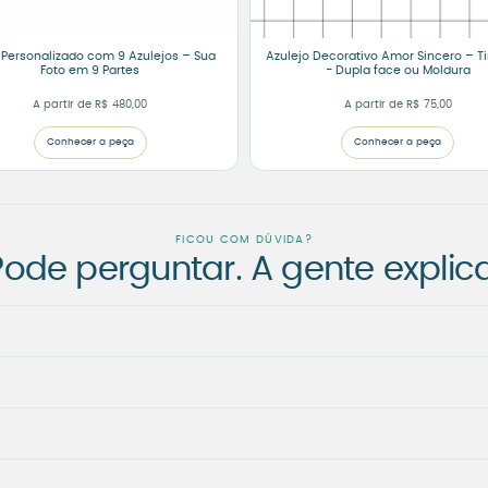
 Personalizado com 9 Azulejos – Sua
Azulejo Decorativo Amor Sincero – T
Foto em 9 Partes
- Dupla face ou Moldura
A partir de
R$
480,00
A partir de
R$
75,00
Conhecer a peça
Conhecer a peça
FICOU COM DÚVIDA?
Pode perguntar. A gente explica