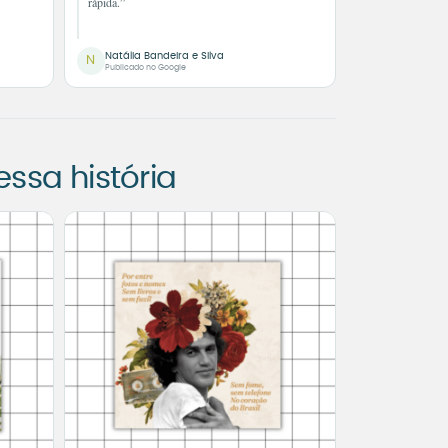
rápida.”
Natália Bandeira e Silva
N
Publicado no Google
sa história