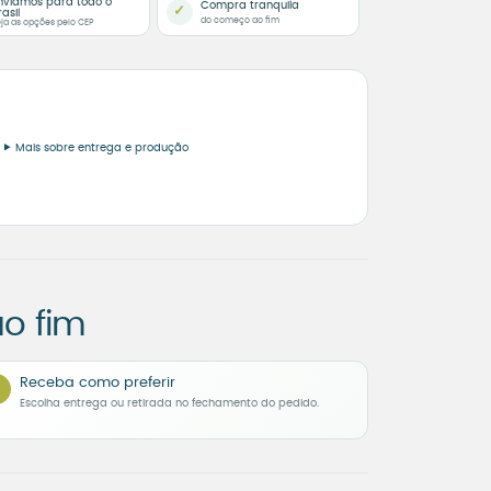
nviamos para todo o
Compra tranquila
✓
rasil
do começo ao fim
ja as opções pelo CEP
Mais sobre entrega e produção
o fim
Receba como preferir
Escolha entrega ou retirada no fechamento do pedido.