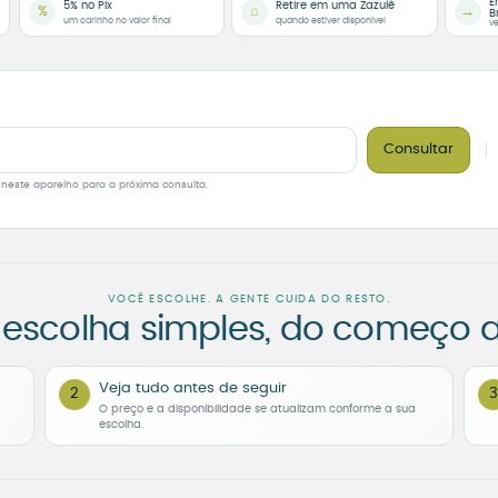
E
5% no Pix
Retire em uma Zazulê
%
⌂
→
B
um carinho no valor final
quando estiver disponível
ve
Consultar
 neste aparelho para a próxima consulta.
VOCÊ ESCOLHE. A GENTE CUIDA DO RESTO.
escolha simples, do começo a
Veja tudo antes de seguir
2
3
O preço e a disponibilidade se atualizam conforme a sua
escolha.