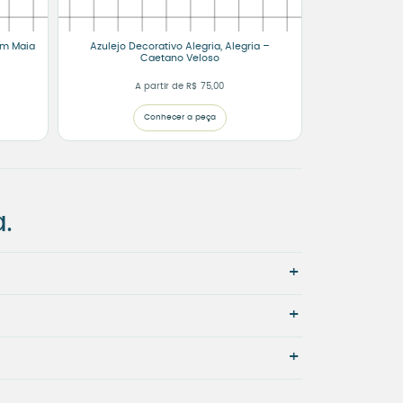
im Maia
Azulejo Decorativo Alegria, Alegria –
Caetano Veloso
A partir de
R$
75,00
Conhecer a peça
.
+
+
+