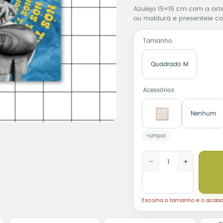
Azulejo 15×15 cm com a arte
ou moldura e presenteie com
Tamanho
Quadrado M
Acessórios
Nenhum
Limpar
Azulejo Decorativo Emici
−
+
Escolha o tamanho e o acab