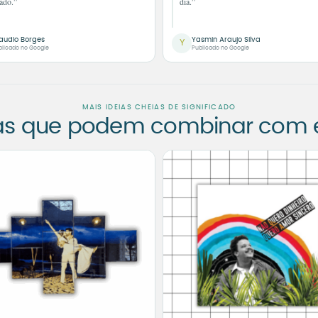
ado.”
dia.”
audio Borges
Yasmin Araujo Silva
Y
blicado no Google
Publicado no Google
MAIS IDEIAS CHEIAS DE SIGNIFICADO
as que podem combinar com es