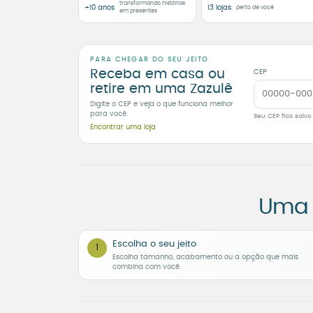
transformando histórias
+10 anos
13 lojas
perto de você
em presentes
PARA CHEGAR DO SEU JEITO
Receba em casa ou
CEP
retire em uma Zazulê
Digite o CEP e veja o que funciona melhor
para você.
Seu CEP fica salvo
Encontrar uma loja
Uma 
Escolha o seu jeito
1
Escolha tamanho, acabamento ou a opção que mais
combina com você.