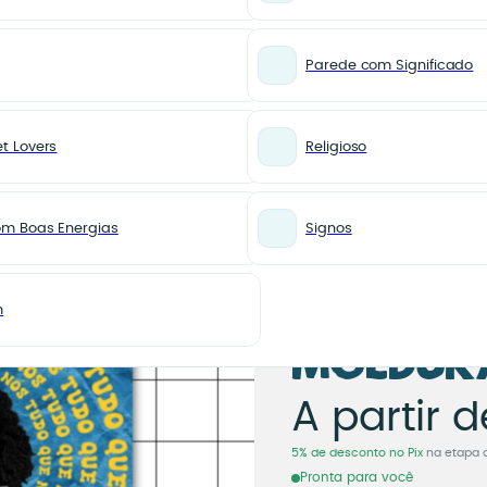
Parede com Significado
t Lovers
Religioso
cipia Dupla face ou Moldura
MÚSICA
Azulejo
om Boas Energias
Signos
Emicida
Principi
m
Moldur
Azulejo
A partir d
5% de desconto no Pix
na etapa 
Pronta para você