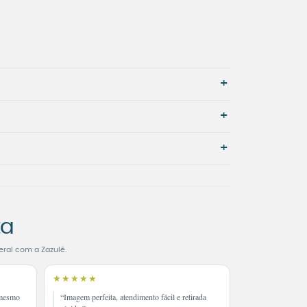
+
+
+
ta
eral com a Zazulê.
★★★★★
 mesmo
“Imagem perfeita, atendimento fácil e retirada