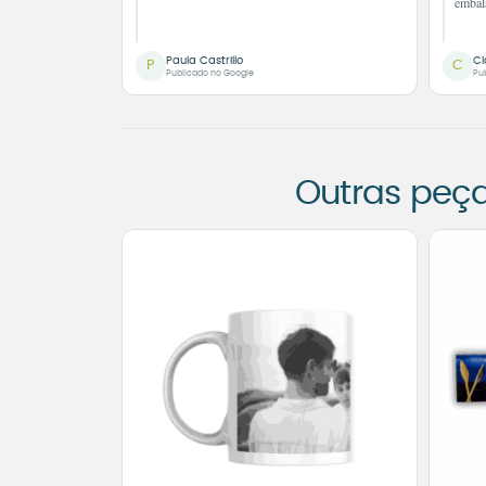
embal
Paula Castrillo
Cl
P
C
Publicado no Google
Pu
Outras peç