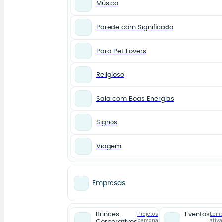
Música
Parede com Significado
Para Pet Lovers
Religioso
Sala com Boas Energias
Signos
Viagem
Empresas
Projetos
Lemb
Brindes
Eventos
personalizados
ativ
Corporativos