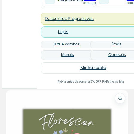
para empresas
com
Descontos Progressivos
Lojas
Kits e combos
Ímãs
Murais
Canecas
Minha conta
Prévia antes de comprar
5% OFF Pix
Retire na loja