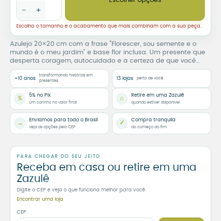
Escolher opções
−
+
Escolha o tamanho e o acabamento que mais combinam com a sua peça.
Azulejo 20×20 cm com a frase “Florescer, sou semente e o
mundo é o meu jardim” e base flor inclusa. Um presente que
desperta coragem, autocuidado e a certeza de que você
pode florescer onde estiver.
transformando histórias em
+10 anos
13 lojas
perto de você
presentes
5% no Pix
Retire em uma Zazulê
%
⌂
um carinho no valor final
quando estiver disponível
Enviamos para todo o Brasil
Compra tranquila
→
✓
veja as opções pelo CEP
do começo ao fim
PARA CHEGAR DO SEU JEITO
Receba em casa ou retire em uma
Zazulê
Digite o CEP e veja o que funciona melhor para você.
Encontrar uma loja
CEP