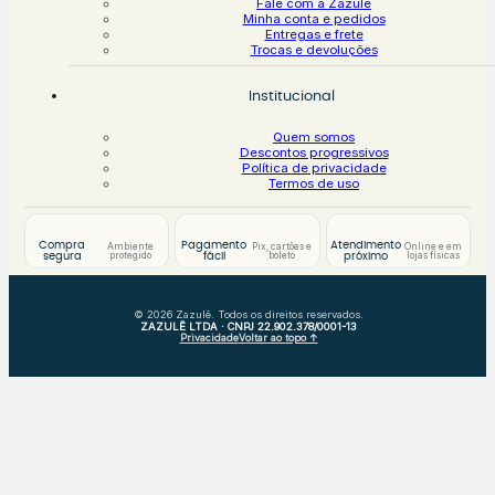
Fale com a Zazulê
Minha conta e pedidos
Entregas e frete
Trocas e devoluções
Institucional
Quem somos
Descontos progressivos
Política de privacidade
Termos de uso
Compra
Pagamento
Atendimento
Ambiente
Pix, cartões e
Online e em
protegido
boleto
lojas físicas
segura
fácil
próximo
© 2026 Zazulê. Todos os direitos reservados.
ZAZULÊ LTDA · CNPJ 22.902.378/0001-13
Privacidade
Voltar ao topo ↑