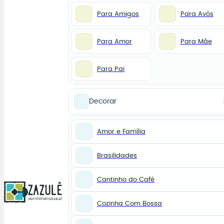
Para Amigos
Para Avós
Para Amor
Para Mãe
Para Pai
Decorar
Amor e Família
Brasilidades
Cantinho do Café
0
Cozinha Com Bossa