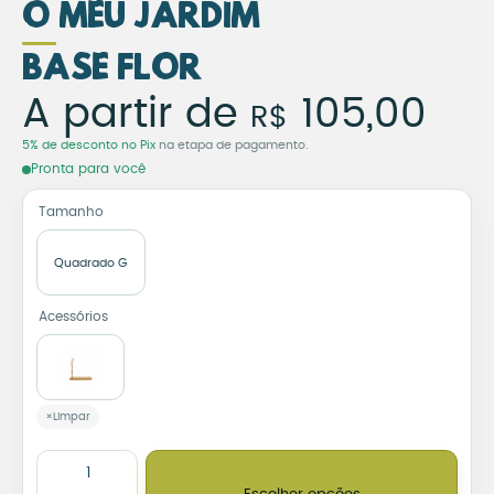
o Meu Jardim
Base Flor
Azulejo Decorativo Flore
A partir de
105,00
R$
5% de desconto no Pix
na etapa de pagamento.
Pronta para você
Tamanho
Quadrado G
Acessórios
Limpar
Azulejo Decorativo Florescer – Sou Semente e o Mundo é o Meu