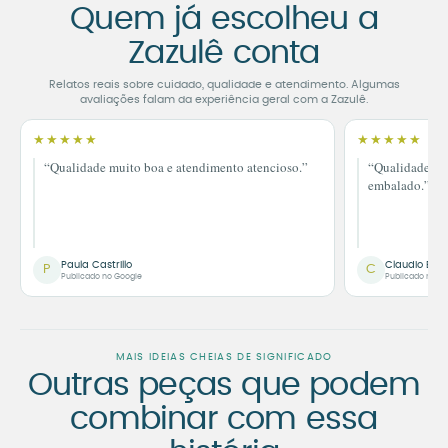
Quem já escolheu a
Zazulê conta
Relatos reais sobre cuidado, qualidade e atendimento. Algumas
avaliações falam da experiência geral com a Zazulê.
★★★★★
★★★★★
“Qualidade muito boa e atendimento atencioso.”
“Qualidade im
embalado.”
Paula Castrillo
Claudio Bor
P
C
Publicado no Google
Publicado no G
MAIS IDEIAS CHEIAS DE SIGNIFICADO
Outras peças que podem
combinar com essa