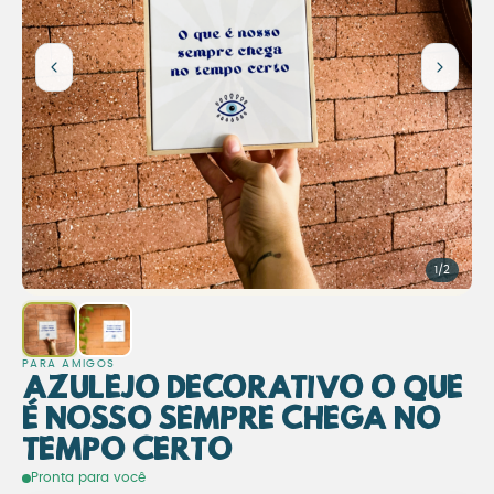
1/2
PARA AMIGOS
Azulejo Decorativo O Que
É Nosso Sempre Chega no
Tempo Certo
Azulejo Decorativo O Que É
Pronta para você