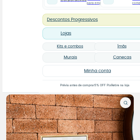
para empresas
com
Descontos Progressivos
Lojas
Kits e combos
Ímãs
Murais
Canecas
Minha conta
Prévia antes de comprar
5% OFF Pix
Retire na loja