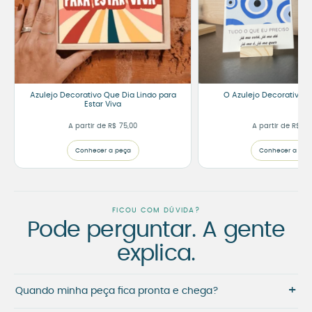
Azulejo Decorativo Que Dia Lindo para
O Azulejo Decorativo 
Estar Viva
A partir de
R$
75,00
A partir de
R$
80
Conhecer a peça
Conhecer a peç
FICOU COM DÚVIDA?
Pode perguntar. A gente
explica.
+
Quando minha peça fica pronta e chega?