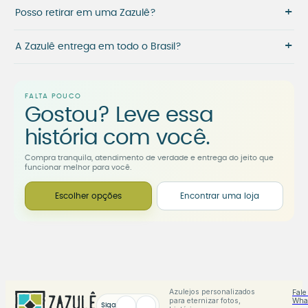
+
Posso retirar em uma Zazulê?
+
A Zazulê entrega em todo o Brasil?
FALTA POUCO
Gostou? Leve essa
história com você.
Compra tranquila, atendimento de verdade e entrega do jeito que
funcionar melhor para você.
Escolher opções
Encontrar uma loja
Azulejos personalizados
Fale
para eternizar fotos,
Wha
Siga