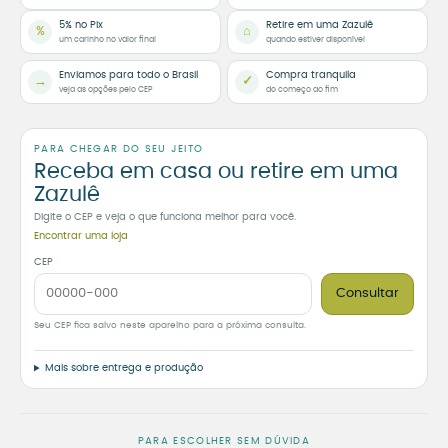
5% no Pix
Retire em uma Zazulê
%
⌂
um carinho no valor final
quando estiver disponível
Enviamos para todo o Brasil
Compra tranquila
→
✓
veja as opções pelo CEP
do começo ao fim
PARA CHEGAR DO SEU JEITO
Receba em casa ou retire em uma
Zazulê
Digite o CEP e veja o que funciona melhor para você.
Encontrar uma loja
CEP
Consultar
Seu CEP fica salvo neste aparelho para a próxima consulta.
Mais sobre entrega e produção
PARA ESCOLHER SEM DÚVIDA