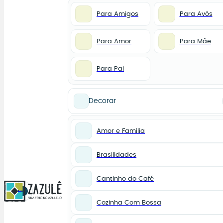
Para Amigos
Para Avós
Para Amor
Para Mãe
Para Pai
Decorar
Amor e Família
Brasilidades
Cantinho do Café
0
Cozinha Com Bossa