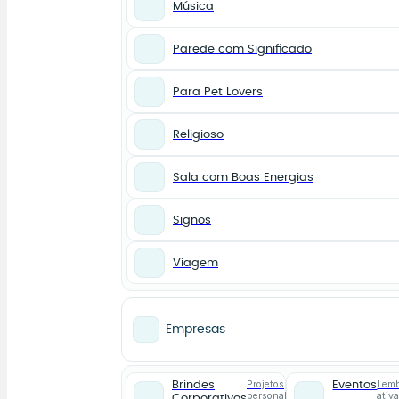
Música
Parede com Significado
Para Pet Lovers
Religioso
Sala com Boas Energias
Signos
Viagem
Empresas
Projetos
Lemb
Brindes
Eventos
personalizados
ativ
Corporativos