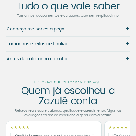
Tudo o que vale saber
Tamanhos, acabamentos e cuidados, tudo bem explicadinho.
+
Conheça melhor esta peça
+
Tamanhos e jeitos de finalizar
+
Antes de colocar no carrinho
HISTÓRIAS QUE CHEGARAM POR AQUI
Quem já escolheu a
Zazulê conta
Relatos reais sobre cuidado, qualidade e atendimento. Algumas
avaliações falam da experiência geral com a Zazulê.
★★★★★
★★★★★
“Qualidade muito boa e atendimento atencioso.”
“Qualidade im