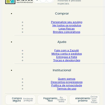
histórias e pessoas
especiais.
Comprar
Personalize seu azulejo
Ver todos os produtos
Lojas físicas
Brindes corporativos
Ajuda
Fale com a Zazulê
Minha conta e pedidos
Entregas e frete
Trocas e devoluções
Institucional
Quem somos
Descontos progressivos
Política de privacidade
Termos de uso
Online
Pix,
Compra
Pagamento
Atendimento
Ambiente
e em
cartões e
protegido
lojas
segura
fácil
próximo
boleto
físicas