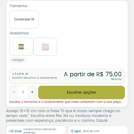
Tamanho
Quadrado M
Acessórios
Limpar
A partir de
R$
75,00
A PARTIR DE
Escolha tamanho e acabamento
5% no Pix
Azulejo Decorativo O Que É Nosso Sempre Chega no Tempo Cer
−
+
Escolher opções
Escolha o tamanho e o acabamento que mais combinam com a sua peça.
Azulejo 15×15 cm com a frase “O que é nosso sempre chega no
tempo certo”. Escolha entre fita 3M ou moldura moderna e
presenteie com esperança, paciência e o carinho Zazulê.
transformando histórias em
+10 anos
13 lojas
perto de você
presentes