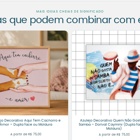
MAIS IDEIAS CHEIAS DE SIGNIFICADO
as que podem combinar com es
ejo Decorativo Aqui Tem Cachorro e
Azulejo Decorativo Quem Não Gos
Amor – Dupla face ou Moldura
Samba – Dorival Caymmi (Dupla fa
Moldura)
A partir de
R$
75,00
A partir de
R$
75,00