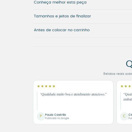
Conheça melhor esta peça
Tamanhos e jeitos de finalizar
Antes de colocar no carrinho
Q
Relatos reais sob
★★★★★
★★★
“Qualidade muito boa e atendimento atencioso.”
“Qual
embal
Paula Castrillo
Cl
P
C
Publicado no Google
Pu