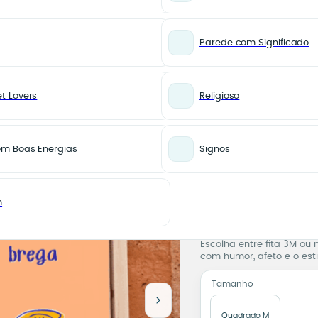
Parede com Significado
t Lovers
Religioso
 Brega – Mesa de Bar
BRASILIDADES
Azulejo 
om Boas Energias
Signos
Amor é 
Mesa de 
m
Azulejo 
Pronta para você
Azulejo 15×15 cm com a f
Escolha entre fita 3M ou
com humor, afeto e o esti
Tamanho
Quadrado M