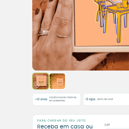
transformando histórias
+10 anos
13 lojas
perto de você
em presentes
PARA CHEGAR DO SEU JEITO
CEP
Receba em casa ou