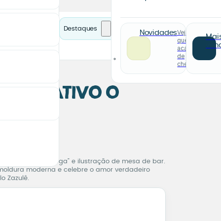
Destaques
Veja o
Novidades
Mai
que
ven
acabou
de
chegar
Decorativo O
Brega
Bar
Decorativo O Amor é Bre
rase “O amor é brega” e ilustração de mesa de bar.
 moldura moderna e celebre o amor verdadeiro
lo Zazulê.