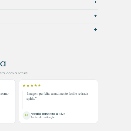
+
+
+
ta
eral com a Zazulê.
★★★★★
 mesmo
“Imagem perfeita, atendimento fácil e retirada
rápida.”
Natália Bandeira e Silva
N
Publicado no Google