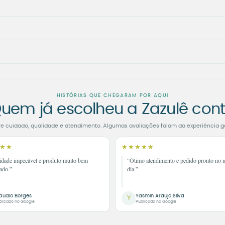
HISTÓRIAS QUE CHEGARAM POR AQUI
uem já escolheu a Zazulê con
re cuidado, qualidade e atendimento. Algumas avaliações falam da experiência g
★★
★★★★★
idade impecável e produto muito bem
“Ótimo atendimento e pedido pronto no
ado.”
dia.”
audio Borges
Yasmin Araujo Silva
Y
blicado no Google
Publicado no Google