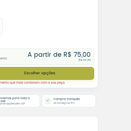
A partir de
R$
75,00
mento
5% no Pix
Amor é Brega – Mesa de Bar quantidade
Escolher opções
amento que mais combinam com a sua peça.
nviamos para todo o
Compra tranquila
✓
rasil
do começo ao fim
ja as opções pelo CEP