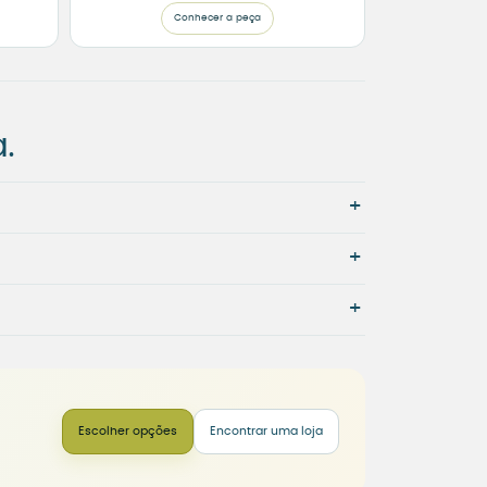
Conhecer a peça
.
+
+
+
Escolher opções
Encontrar uma loja