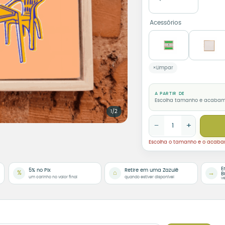
Acessórios
Limpar
A PARTIR DE
Escolha tamanho e acaba
1/2
Azulejo Decorativo O 
−
+
Escolha o tamanho e o acab
E
5% no Pix
Retire em uma Zazulê
%
⌂
→
B
um carinho no valor final
quando estiver disponível
ve