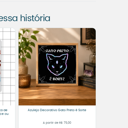
sa história
ta de
Azulejo Decorativo Gato Preto é Sorte
ce ou
A partir de
R$
75,00