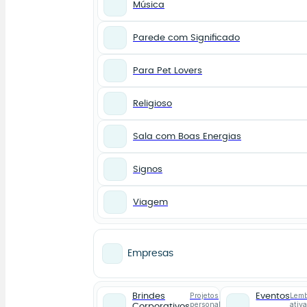
Música
Parede com Significado
Para Pet Lovers
Religioso
Sala com Boas Energias
Signos
Viagem
Empresas
Projetos
Lemb
Brindes
Eventos
personalizados
ativ
Corporativos