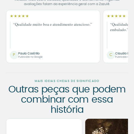
avaliações falam da experiência geral com a Zazulê.
★★★★★
★★★★★
“Qualidade muito boa e atendimento atencioso.”
“Qualidade im
embalado.”
Paula Castrillo
Claudio Bor
P
C
Publicado no Google
Publicado no G
MAIS IDEIAS CHEIAS DE SIGNIFICADO
Outras peças que podem
combinar com essa
história