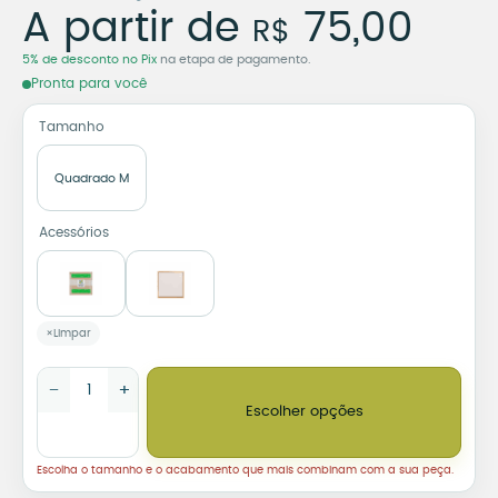
Azulejo Decorativo Olho 
A partir de
75,00
R$
5% de desconto no Pix
na etapa de pagamento.
Pronta para você
Tamanho
Quadrado M
Acessórios
Limpar
Azulejo Decorativo Olho Grego – Proteção e Estilo quantidade
−
+
Escolher opções
Escolha o tamanho e o acabamento que mais combinam com a sua peça.