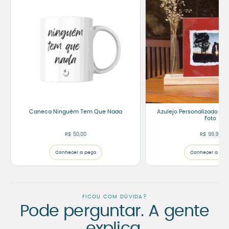
Caneca Ninguém Tem Que Nada
Azulejo Personalizado R
Foto
R$
50,00
R$
99,90
Conhecer a peça
Conhecer a peç
FICOU COM DÚVIDA?
Pode perguntar. A gente
explica.