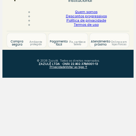
Institucional
Quem somos
Descontos progressivos
Política de privacidade
Termos de uso
Compra
Pagamento
Atendimento
Ambiente
Pix, cartões e
Online e em
protegido
boleto
lojas físicas
segura
fácil
próximo
© 2026 Zazulê. Todos os direitos reservados.
ZAZULÊ LTDA · CNPJ 22.902.378/0001-13
Privacidade
Voltar ao topo ↑