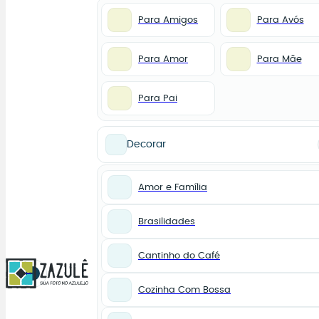
Para Amigos
Para Avós
Para Amor
Para Mãe
Para Pai
Decorar
Amor e Família
Brasilidades
Cantinho do Café
0
Cozinha Com Bossa