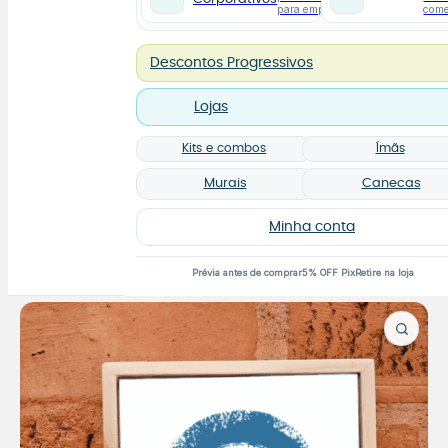
para empresas
com
Descontos Progressivos
Lojas
Kits e combos
Ímãs
Murais
Canecas
Minha conta
Prévia antes de comprar
5% OFF Pix
Retire na loja