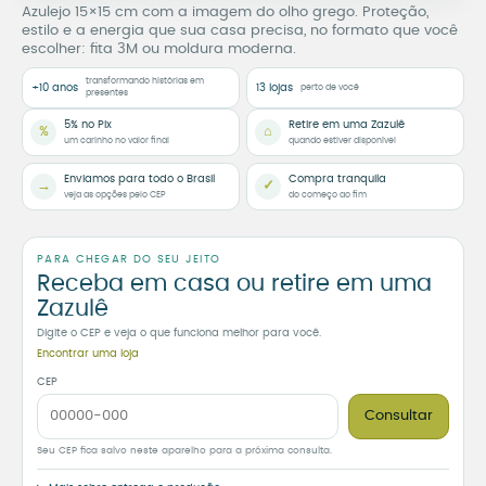
Azulejo 15×15 cm com a imagem do olho grego. Proteção,
estilo e a energia que sua casa precisa, no formato que você
escolher: fita 3M ou moldura moderna.
transformando histórias em
+10 anos
13 lojas
perto de você
presentes
5% no Pix
Retire em uma Zazulê
%
⌂
um carinho no valor final
quando estiver disponível
Enviamos para todo o Brasil
Compra tranquila
→
✓
veja as opções pelo CEP
do começo ao fim
PARA CHEGAR DO SEU JEITO
Receba em casa ou retire em uma
Zazulê
Digite o CEP e veja o que funciona melhor para você.
Encontrar uma loja
CEP
Consultar
Seu CEP fica salvo neste aparelho para a próxima consulta.