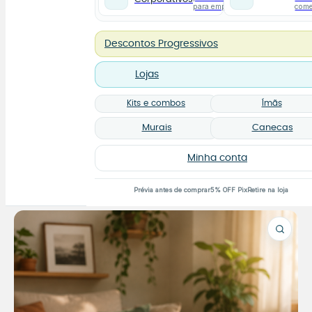
para empresas
com
Descontos Progressivos
Lojas
Kits e combos
Ímãs
Murais
Canecas
Minha conta
Prévia antes de comprar
5% OFF Pix
Retire na loja