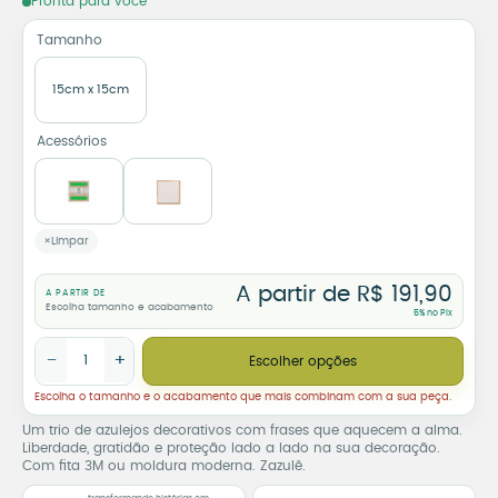
Pronta para você
Tamanho
15cm x 15cm
Acessórios
Limpar
A partir de
R$
191,90
A PARTIR DE
Escolha tamanho e acabamento
5% no Pix
Trio de Azulejos Paz e Significado – Frases Inspiradoras quanti
−
+
Escolher opções
Escolha o tamanho e o acabamento que mais combinam com a sua peça.
Um trio de azulejos decorativos com frases que aquecem a alma.
Liberdade, gratidão e proteção lado a lado na sua decoração.
Com fita 3M ou moldura moderna. Zazulê.