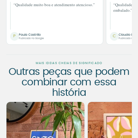
“Qualidade muito boa e atendimento atencioso.”
“Qualidade im
embalado.”
Paula Castrillo
Claudio Bor
P
C
Publicado no Google
Publicado no G
MAIS IDEIAS CHEIAS DE SIGNIFICADO
Outras peças que podem
combinar com essa
história