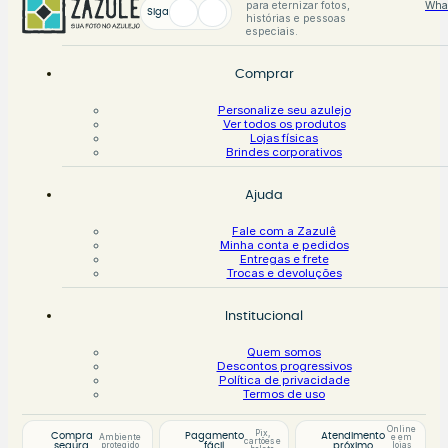
para eternizar fotos,
Wha
Siga
histórias e pessoas
especiais.
Comprar
Personalize seu azulejo
Ver todos os produtos
Lojas físicas
Brindes corporativos
Ajuda
Fale com a Zazulê
Minha conta e pedidos
Entregas e frete
Trocas e devoluções
Institucional
Quem somos
Descontos progressivos
Política de privacidade
Termos de uso
Online
Pix,
Compra
Pagamento
Atendimento
Ambiente
e em
cartões e
protegido
lojas
segura
fácil
próximo