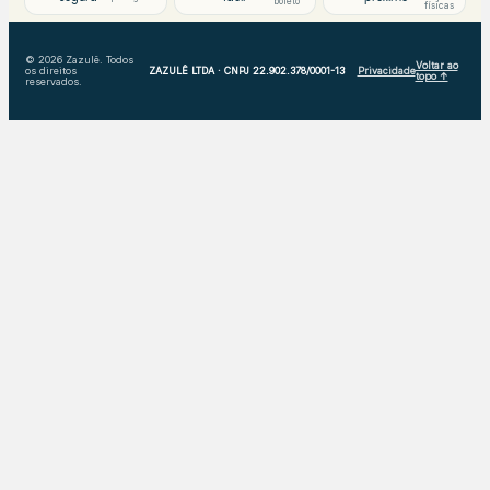
boleto
físicas
© 2026 Zazulê. Todos
Voltar ao
os direitos
ZAZULÊ LTDA · CNPJ 22.902.378/0001-13
Privacidade
topo ↑
reservados.