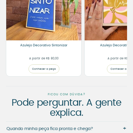
Azulejo Decorativo Sintonizar
Azulejo Decorativo 
A partir de
R$
80,00
A partir de
R$
75
Conhecer a peça
Conhecer a peç
FICOU COM DÚVIDA?
Pode perguntar. A gente
explica.
+
Quando minha peça fica pronta e chega?