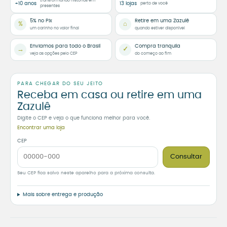
transformando histórias em
+10 anos
13 lojas
perto de você
presentes
5% no Pix
Retire em uma Zazulê
%
⌂
um carinho no valor final
quando estiver disponível
Enviamos para todo o Brasil
Compra tranquila
→
✓
veja as opções pelo CEP
do começo ao fim
PARA CHEGAR DO SEU JEITO
Receba em casa ou retire em uma
Zazulê
Digite o CEP e veja o que funciona melhor para você.
Encontrar uma loja
CEP
Consultar
Seu CEP fica salvo neste aparelho para a próxima consulta.
Mais sobre entrega e produção