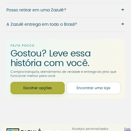
+
Posso retirar em uma Zazulê?
+
A Zazulê entrega em todo o Brasil?
FALTA POUCO
Gostou? Leve essa
história com você.
Compra tranquila, atendimento de verdade e entrega do jeito que
funcionar melhor para você.
Escolher opções
Encontrar uma loja
Azulejos personalizados
Fale