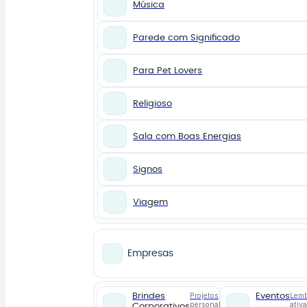
Música
Parede com Significado
Para Pet Lovers
Religioso
Sala com Boas Energias
Signos
Viagem
Empresas
Projetos
Lemb
Brindes
Eventos
personalizados
ativ
Corporativos