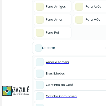
Para Amigos
Para Avós
Para Amor
Para Mãe
Para Pai
Decorar
Amor e Família
Brasilidades
Cantinho do Café
0
Cozinha Com Bossa