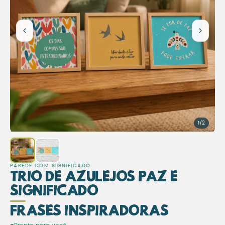
1/2
PAREDE COM SIGNIFICADO
Trio de Azulejos Paz e
Significado
Frases Inspiradoras
Trio de Azulejos Paz e Sign