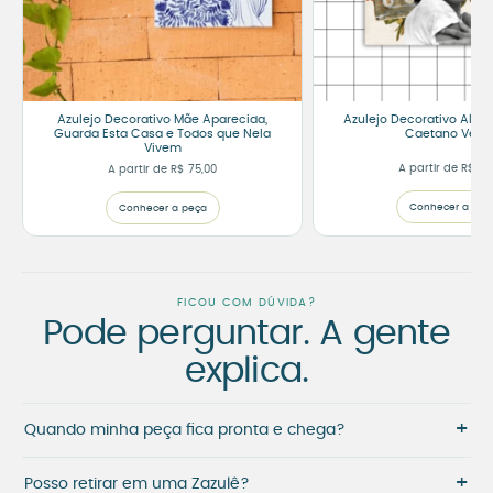
Azulejo Decorativo Mãe Aparecida,
Azulejo Decorativo Alegri
Guarda Esta Casa e Todos que Nela
Caetano Velo
Vivem
A partir de
R$
75
A partir de
R$
75,00
Conhecer a peç
Conhecer a peça
FICOU COM DÚVIDA?
Pode perguntar. A gente
explica.
+
Quando minha peça fica pronta e chega?
+
Posso retirar em uma Zazulê?