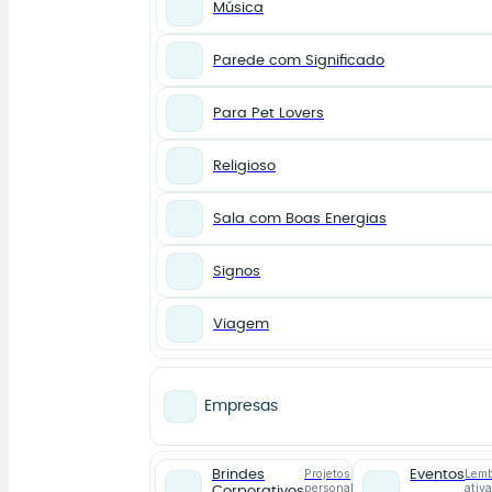
Música
Parede com Significado
Para Pet Lovers
Religioso
Sala com Boas Energias
Signos
Viagem
Empresas
Projetos
Lemb
Brindes
Eventos
personalizados
ativ
Corporativos