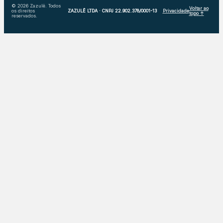
© 2026 Zazulê. Todos
Voltar ao
os direitos
ZAZULÊ LTDA · CNPJ 22.902.378/0001-13
Privacidade
topo ↑
reservados.