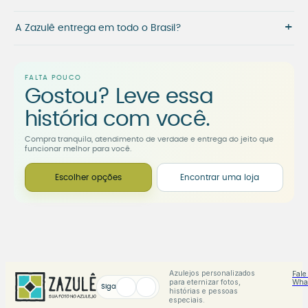
+
A Zazulê entrega em todo o Brasil?
FALTA POUCO
Gostou? Leve essa
história com você.
Compra tranquila, atendimento de verdade e entrega do jeito que
funcionar melhor para você.
Escolher opções
Encontrar uma loja
Azulejos personalizados
Fale
para eternizar fotos,
Wha
Siga
histórias e pessoas
especiais.