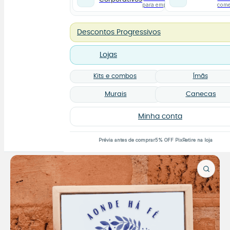
para empresas
com
Descontos Progressivos
Lojas
Kits e combos
Ímãs
Murais
Canecas
Minha conta
Prévia antes de comprar
5% OFF Pix
Retire na loja