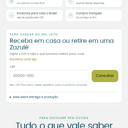
%
⌂
um carinho no valor final
quando estiver disponível
Enviamos para todo o Brasil
Compra tranquila
→
✓
veja as opções pelo CEP
do começo ao fim
PARA CHEGAR DO SEU JEITO
Receba em casa ou retire em uma
Zazulê
Digite o CEP e veja o que funciona melhor para você.
Encontrar uma loja
CEP
Consultar
Seu CEP fica salvo neste aparelho para a próxima consulta.
Mais sobre entrega e produção
PARA ESCOLHER SEM DÚVIDA
Tudo o que vale saber