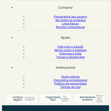
Comprar
Personalize seu azulejo
Ver todos os produtos
Lojas físicas
Brindes corporativos
Ajuda
Fale com a Zazulê
Minha conta e pedidos
Entregas e frete
Trocas e devoluções
Institucional
Quem somos
Descontos progressivos
Política de privacidade
Termos de uso
Online
Pix,
Compra
Pagamento
Atendimento
Ambiente
e em
cartões e
protegido
lojas
segura
fácil
próximo
boleto
físicas