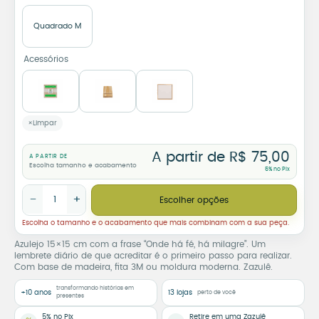
Quadrado M
Acessórios
Limpar
A partir de
R$
75,00
A PARTIR DE
Escolha tamanho e acabamento
5% no Pix
Azulejo Decorativo Onde Há Fé, Há Milagre quantidade
−
+
Escolher opções
Escolha o tamanho e o acabamento que mais combinam com a sua peça.
Azulejo 15×15 cm com a frase “Onde há fé, há milagre”. Um
lembrete diário de que acreditar é o primeiro passo para realizar.
Com base de madeira, fita 3M ou moldura moderna. Zazulê.
transformando histórias em
+10 anos
13 lojas
perto de você
presentes
5% no Pix
Retire em uma Zazulê