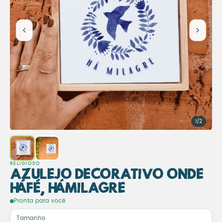
1/2
RELIGIOSO
Azulejo Decorativo Onde
Há Fé, Há Milagre
Azulejo Decorativo Onde Há 
Pronta para você
Tamanho