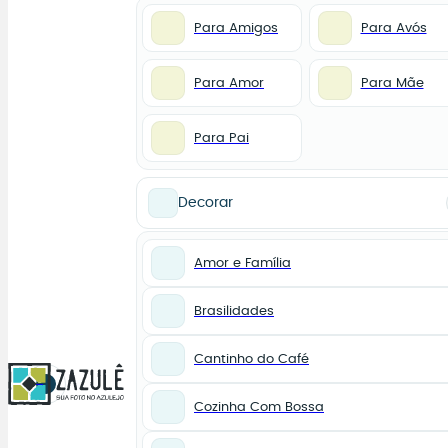
Para Amigos
Para Avós
Para Amor
Para Mãe
Para Pai
Decorar
Amor e Família
Brasilidades
Cantinho do Café
0
Cozinha Com Bossa