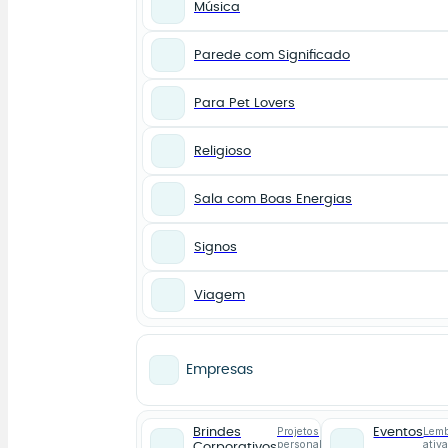
Música
Parede com Significado
Para Pet Lovers
Religioso
Sala com Boas Energias
Signos
Viagem
Empresas
Projetos
Lemb
Brindes
Eventos
personalizados
ativ
Corporativos