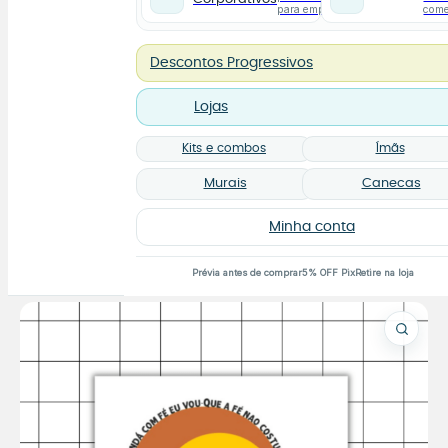
para empresas
com
Descontos Progressivos
Lojas
Kits e combos
Ímãs
Murais
Canecas
Minha conta
Prévia antes de comprar
5% OFF Pix
Retire na loja