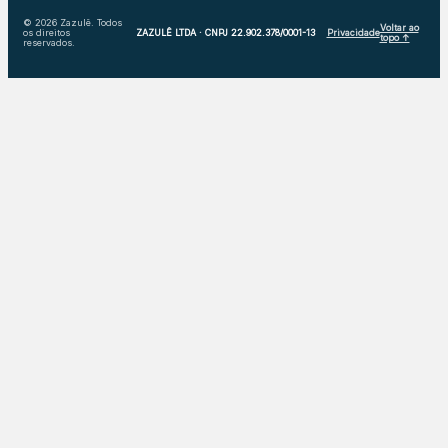
© 2026 Zazulê. Todos
Voltar ao
os direitos
ZAZULÊ LTDA · CNPJ 22.902.378/0001-13
Privacidade
topo ↑
reservados.