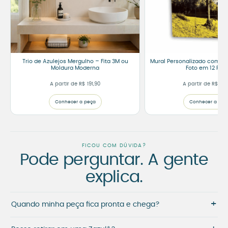
Trio de Azulejos Mergulho – Fita 3M ou
Mural Personalizado com 12
Moldura Moderna
Foto em 12 Part
A partir de
R$
191,90
A partir de
R$
600
Conhecer a peça
Conhecer a peç
FICOU COM DÚVIDA?
Pode perguntar. A gente
explica.
+
Quando minha peça fica pronta e chega?