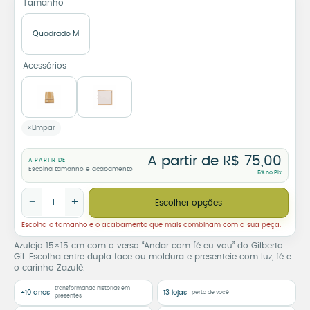
Tamanho
Quadrado M
Acessórios
Limpar
A partir de
R$
75,00
A PARTIR DE
Escolha tamanho e acabamento
5% no Pix
Azulejo Decorativo Andar com Fé – Gilberto Gil- Dupla face ou
−
+
Escolher opções
Escolha o tamanho e o acabamento que mais combinam com a sua peça.
Azulejo 15×15 cm com o verso “Andar com fé eu vou” do Gilberto
Gil. Escolha entre dupla face ou moldura e presenteie com luz, fé e
o carinho Zazulê.
transformando histórias em
+10 anos
13 lojas
perto de você
presentes