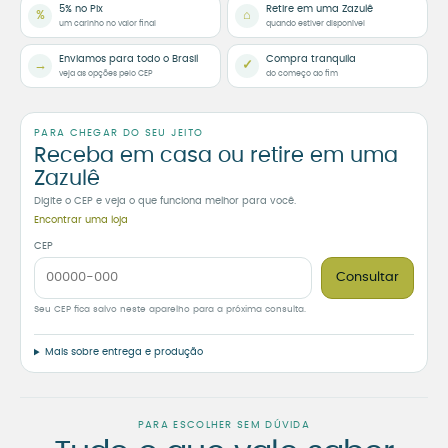
5% no Pix
Retire em uma Zazulê
%
⌂
um carinho no valor final
quando estiver disponível
Enviamos para todo o Brasil
Compra tranquila
→
✓
veja as opções pelo CEP
do começo ao fim
PARA CHEGAR DO SEU JEITO
Receba em casa ou retire em uma
Zazulê
Digite o CEP e veja o que funciona melhor para você.
Encontrar uma loja
CEP
Consultar
Seu CEP fica salvo neste aparelho para a próxima consulta.
Mais sobre entrega e produção
PARA ESCOLHER SEM DÚVIDA