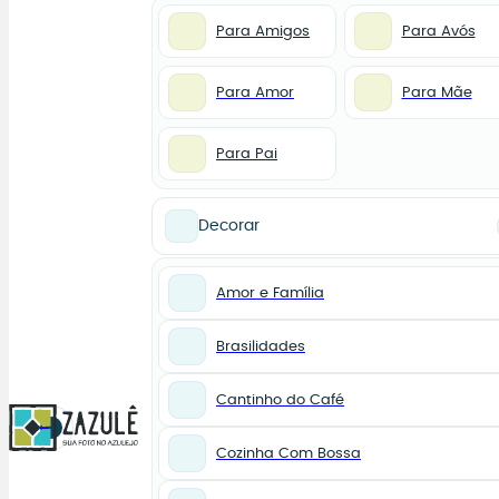
Para Amigos
Para Avós
Para Amor
Para Mãe
Para Pai
Decorar
Amor e Família
Brasilidades
Cantinho do Café
0
Cozinha Com Bossa