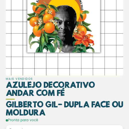
MAIS VENDIDOS
Azulejo Decorativo
Andar com Fé
Gilberto Gil- Dupla face ou
Moldura
Azulejo Decorativo Andar c
Pronta para você