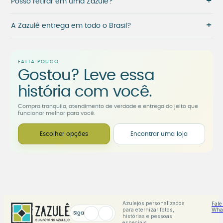
+
Posso retirar em uma Zazulê?
+
A Zazulê entrega em todo o Brasil?
FALTA POUCO
Gostou? Leve essa
história com você.
Compra tranquila, atendimento de verdade e entrega do jeito que
funcionar melhor para você.
Escolher opções
Encontrar uma loja
Azulejos personalizados
Fale
para eternizar fotos,
Wha
Siga
histórias e pessoas
especiais.