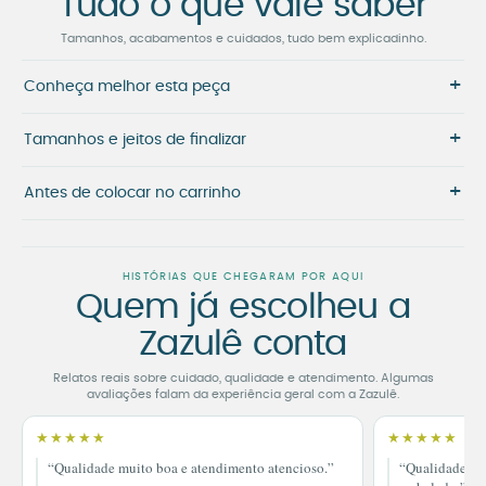
Tudo o que vale saber
Tamanhos, acabamentos e cuidados, tudo bem explicadinho.
+
Conheça melhor esta peça
+
Tamanhos e jeitos de finalizar
+
Antes de colocar no carrinho
HISTÓRIAS QUE CHEGARAM POR AQUI
Quem já escolheu a
Zazulê conta
Relatos reais sobre cuidado, qualidade e atendimento. Algumas
avaliações falam da experiência geral com a Zazulê.
★★★★★
★★★★★
“Qualidade muito boa e atendimento atencioso.”
“Qualidade im