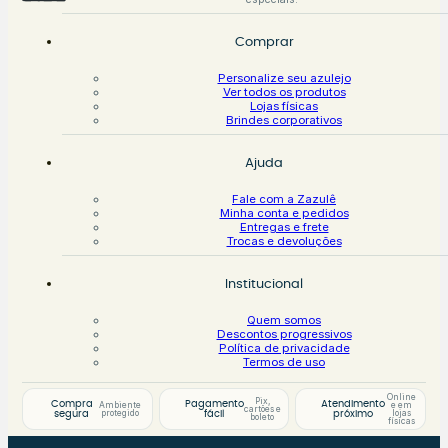
Comprar
Personalize seu azulejo
Ver todos os produtos
Lojas físicas
Brindes corporativos
Ajuda
Fale com a Zazulê
Minha conta e pedidos
Entregas e frete
Trocas e devoluções
Institucional
Quem somos
Descontos progressivos
Política de privacidade
Termos de uso
Online
Pix,
Compra
Pagamento
Atendimento
Ambiente
e em
cartões e
protegido
lojas
segura
fácil
próximo
boleto
físicas