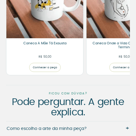
Caneca A Mãe Tá Exausta
Caneca Onde a Vida Com
Termina
R$
50,00
R$
50,00
Conhecer a peça
Conhecer a peç
FICOU COM DÚVIDA?
Pode perguntar. A gente
explica.
+
Como escolho a arte da minha peça?