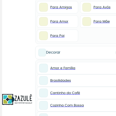
Para Amigos
Para Avós
Para Amor
Para Mãe
Para Pai
Decorar
Amor e Família
Brasilidades
Cantinho do Café
0
Cozinha Com Bossa