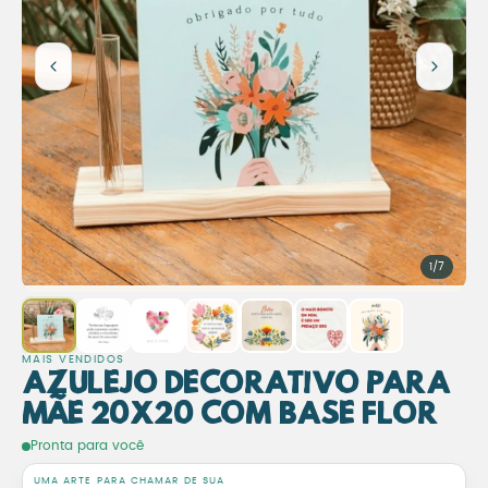
1/7
MAIS VENDIDOS
Azulejo Decorativo para
Mãe 20x20 com Base Flor
Azulejo Decorativo para M
Pronta para você
UMA ARTE PARA CHAMAR DE SUA