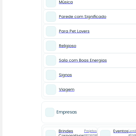
Música
Parede com Significado
Para Pet Lovers
Religioso
Sala com Boas Energias
Signos
Viagem
Empresas
Projetos
Lemb
Brindes
Eventos
personalizados
ativ
Corporativos