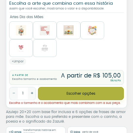
Escolha a arte que combina com essa história
Assim que você escolher, mostramos o valor e a disponibilidade.
Artes Dia das Mães
Limpar
A partir de
R$
105,00
A PARTIR DE
Escolha tamanho e acabamento
5% no Pix
Azulejo Decorativo para Mãe 20x20 com Base Flor quantidade
−
+
Escolher opções
Escolha o tamanho e o acabamento que mais combinam com a sua peça.
Azulejo 20×20 com base flor inclusa e 6 opções de frases de amor
para mãe. Escolha a sua preferida e presenteie com o carinho, a
poesia e o significado da Zazulê.
transformando histórias em
+10 anos
13 lojas
perto de você