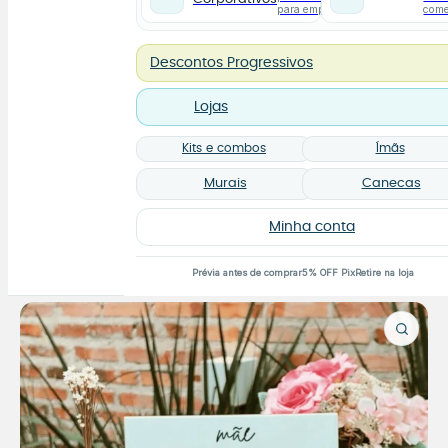
para empresas
com
Descontos Progressivos
Lojas
Kits e combos
Ímãs
Murais
Canecas
Minha conta
Prévia antes de comprar
5% OFF Pix
Retire na loja