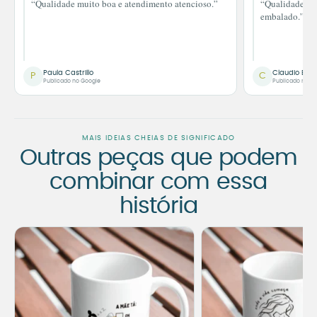
“Qualidade muito boa e atendimento atencioso.”
“Qualidade im
embalado.”
Paula Castrillo
Claudio Bor
P
C
Publicado no Google
Publicado no G
MAIS IDEIAS CHEIAS DE SIGNIFICADO
Outras peças que podem
combinar com essa
história