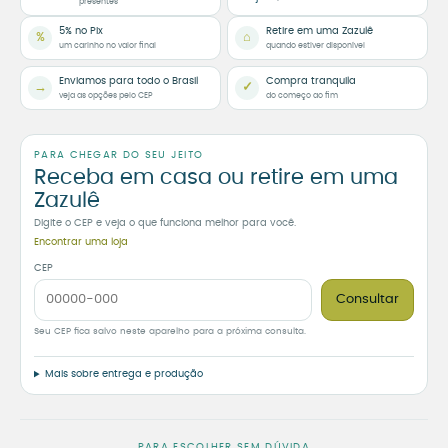
presentes
5% no Pix
Retire em uma Zazulê
%
⌂
um carinho no valor final
quando estiver disponível
Enviamos para todo o Brasil
Compra tranquila
→
✓
veja as opções pelo CEP
do começo ao fim
PARA CHEGAR DO SEU JEITO
Receba em casa ou retire em uma
Zazulê
Digite o CEP e veja o que funciona melhor para você.
Encontrar uma loja
CEP
Consultar
Seu CEP fica salvo neste aparelho para a próxima consulta.
Mais sobre entrega e produção
PARA ESCOLHER SEM DÚVIDA