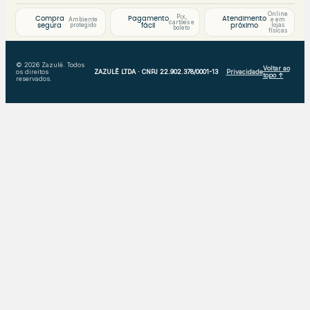
Online
Pix,
Compra
Pagamento
Atendimento
Ambiente
e em
cartões e
protegido
lojas
segura
fácil
próximo
boleto
físicas
© 2026 Zazulê. Todos
Voltar ao
os direitos
ZAZULÊ LTDA · CNPJ 22.902.378/0001-13
Privacidade
topo ↑
reservados.