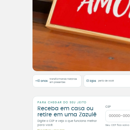
transformando histórias
+10 anos
13 lojas
perto de você
em presentes
PARA CHEGAR DO SEU JEITO
CEP
Receba em casa ou
retire em uma Zazulê
Digite o CEP e veja o que funciona melhor
para você.
Seu CEP fica salvo