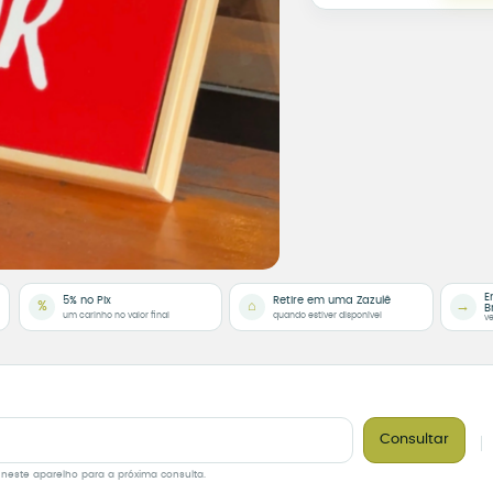
E
5% no Pix
Retire em uma Zazulê
%
⌂
→
B
um carinho no valor final
quando estiver disponível
ve
Consultar
 neste aparelho para a próxima consulta.