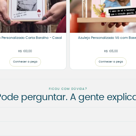
o Personalizado Carta Baralho - Casal
Azulejo Personalizado Vó com Base
R$
100,00
R$
105,00
Conhecer a peça
Conhecer a peça
FICOU COM DÚVIDA?
Pode perguntar. A gente explica