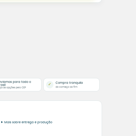
nviamos para todo o
Compra tranquila
✓
rasil
do começo ao fim
ja as opções pelo CEP
Mais sobre entrega e produção