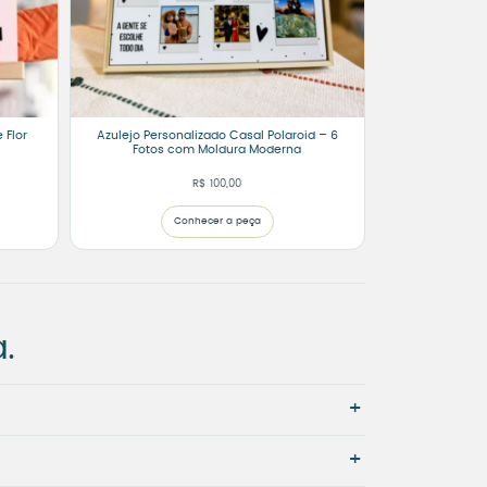
 Flor
Azulejo Personalizado Casal Polaroid – 6
Fotos com Moldura Moderna
R$
100,00
Conhecer a peça
.
+
+