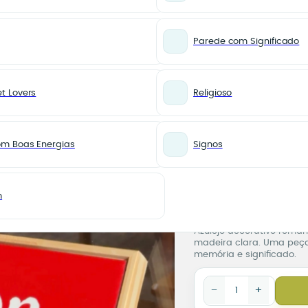
Parede com Significado
t Lovers
Religioso
ico “AMOR”
PARA AMOR
Azulejo 
om Boas Energias
Signos
Românti
Azulejo
100,00
R$
m
5% de desconto no Pix
na eta
Pronta para você
Azulejo decorativo român
madeira clara. Uma peç
memória e significado.
Azulejo Decorativo Ro
−
+