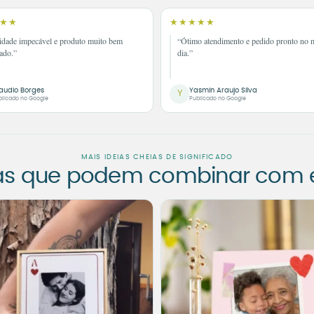
★★
★★★★★
idade impecável e produto muito bem
“Ótimo atendimento e pedido pronto no
ado.”
dia.”
audio Borges
Yasmin Araujo Silva
Y
blicado no Google
Publicado no Google
MAIS IDEIAS CHEIAS DE SIGNIFICADO
as que podem combinar com es