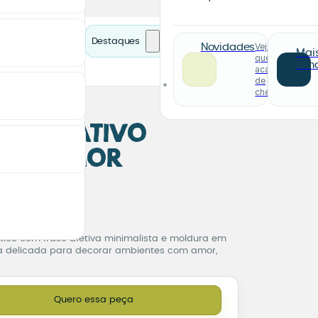
Destaques
Veja o
Novidades
Mai
que
ven
acabou
de
chegar
Decorativo
co “AMOR”
 Decorativo Romântico 
pa de pagamento.
tico com frase afetiva minimalista e moldura em
a delicada para decorar ambientes com amor,
mântico “AMOR” quantidade
Quero essa peça