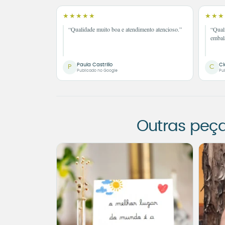
★★★★★
★★★
“Qualidade muito boa e atendimento atencioso.”
“Qual
embal
Paula Castrillo
Cl
P
C
Publicado no Google
Pu
Outras peç