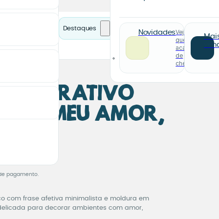
Destaques
Veja o
Novidades
Mai
que
ven
acabou
de
chegar
 Decorativo
ico “Meu Amor,
deço”
 Decorativo Românt
de pagamento.
co com frase afetiva minimalista e moldura em
delicada para decorar ambientes com amor,