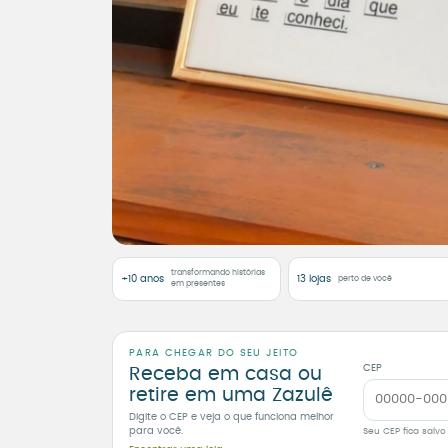
transformando histórias
+10 anos
13 lojas
perto de você
em presentes
PARA CHEGAR DO SEU JEITO
CEP
Receba em casa ou
retire em uma Zazulê
Digite o CEP e veja o que funciona melhor
para você.
Seu CEP fica salvo