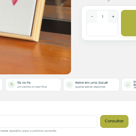
Azulejo Decorativo Româ
−
+
E
5% no Pix
Retire em uma Zazulê
%
⌂
→
B
um carinho no valor final
quando estiver disponível
ve
Consultar
 neste aparelho para a próxima consulta.