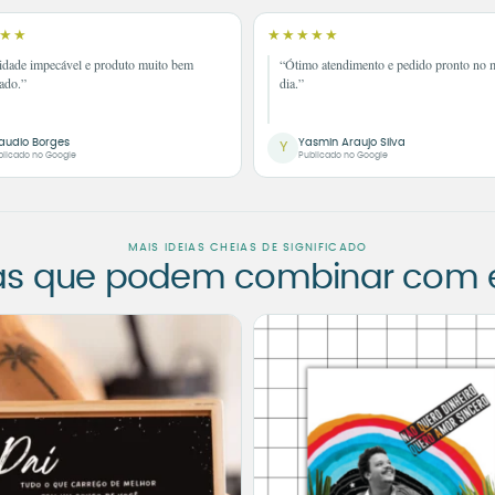
★★
★★★★★
idade impecável e produto muito bem
“Ótimo atendimento e pedido pronto no
ado.”
dia.”
audio Borges
Yasmin Araujo Silva
Y
blicado no Google
Publicado no Google
MAIS IDEIAS CHEIAS DE SIGNIFICADO
as que podem combinar com es