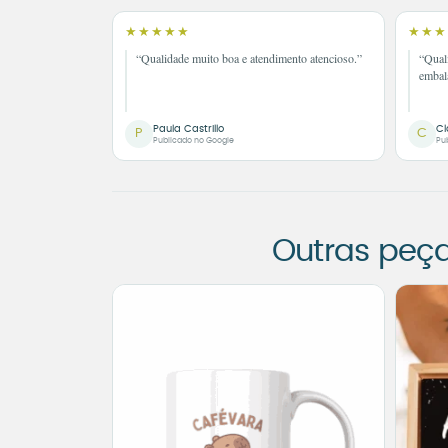
★★★★★
★★★
“Qualidade muito boa e atendimento atencioso.”
“Qual
embal
Paula Castrillo
Cl
P
C
Publicado no Google
Pu
Outras peç