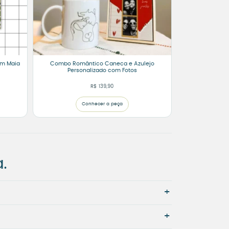
im Maia
Combo Romântico Caneca e Azulejo
Personalizado com Fotos
R$
139,90
Conhecer a peça
.
+
+