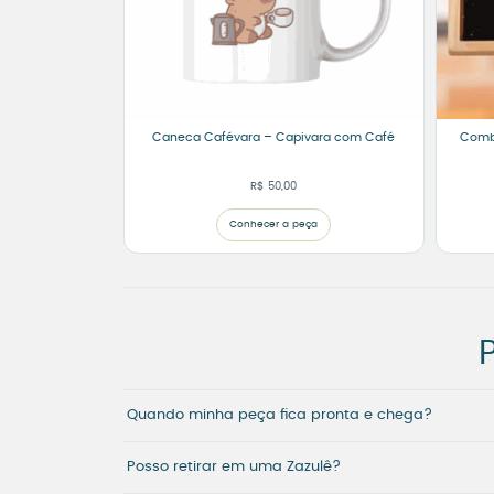
Caneca Cafévara – Capivara com Café
Combo
R$
50,00
Conhecer a peça
Quando minha peça fica pronta e chega?
Posso retirar em uma Zazulê?