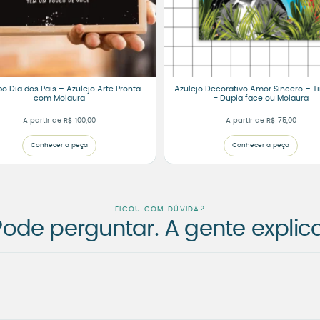
 Dia dos Pais – Azulejo Arte Pronta
Azulejo Decorativo Amor Sincero – T
com Moldura
- Dupla face ou Moldura
A partir de
R$
100,00
A partir de
R$
75,00
Conhecer a peça
Conhecer a peça
FICOU COM DÚVIDA?
Pode perguntar. A gente explica