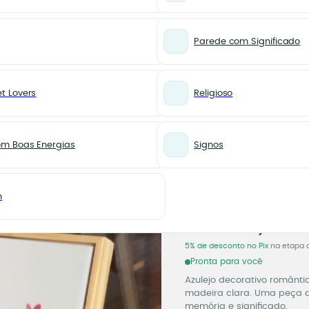
Parede com Significado
t Lovers
Religioso
co “Meu Amor, Eu Agradeço”
PARA AMOR
Azulejo
om Boas Energias
Signos
Românt
Eu Agra
m
Azulejo
100,00
R$
5% de desconto no Pix
na etapa 
Pronta para você
Azulejo decorativo românti
madeira clara. Uma peça 
memória e significado.