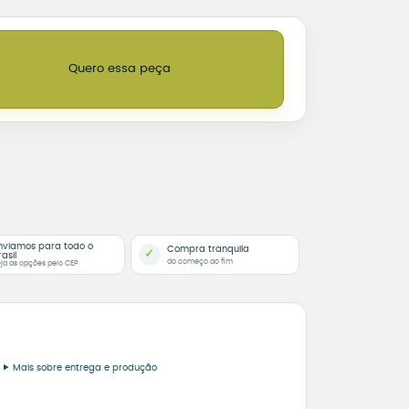
ntico “Meu Amor, Eu Agradeço” quantidade
Quero essa peça
nviamos para todo o
Compra tranquila
✓
rasil
do começo ao fim
ja as opções pelo CEP
Mais sobre entrega e produção